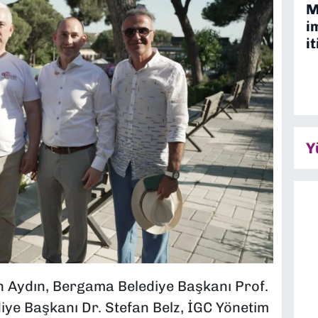
M
i
it
Y
n Aydın, Bergama Belediye Başkanı Prof.
diye Başkanı Dr. Stefan Belz, İGC Yönetim