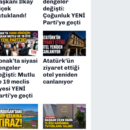
aşkanı İlkay
dengeler
içek
değişti:
utuklandı!
Çoğunluk YENİ
Parti’ye geçti
onak’ta siyasi
Atatürk’ün
engeler
ziyaret ettiği
eğişti: Mutlu
otel yeniden
e 19 meclis
canlanıyor
yesi YENİ
arti’ye geçti