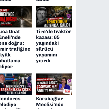
uca Onat
Tire’de traktör
üneli’nde
kazası: 65
ona doğru:
yaşındaki
zmir trafiğine
sürücü
üyük
yaşamını
ahatlama
yitirdi
eliyor
enderes
Karabağlar
elediye
Meclisi’nde