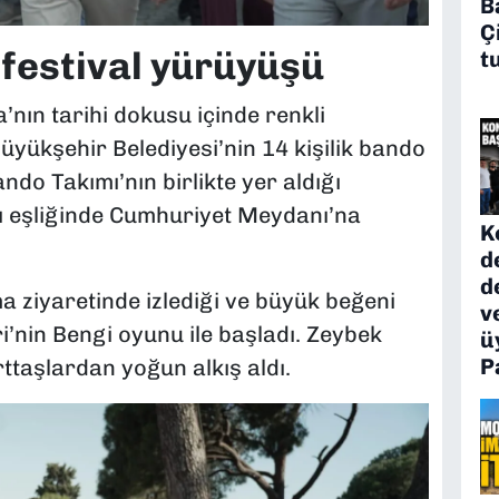
B
Ç
 festival yürüyüşü
t
’nın tarihi dokusu içinde renkli
üyükşehir Belediyesi’nin 14 kişilik bando
ndo Takımı’nın birlikte yer aldığı
rı eşliğinde Cumhuriyet Meydanı’na
K
d
d
a ziyaretinde izlediği ve büyük beğeni
v
’nin Bengi oyunu ile başladı. Zeybek
ü
P
ttaşlardan yoğun alkış aldı.