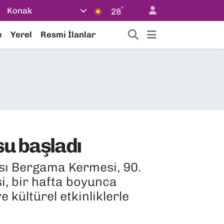
°
Konak
28
e
Yerel
Resmi İlanlar
su başladı
ası Bergama Kermesi, 90.
i, bir hafta boyunca
e kültürel etkinliklerle