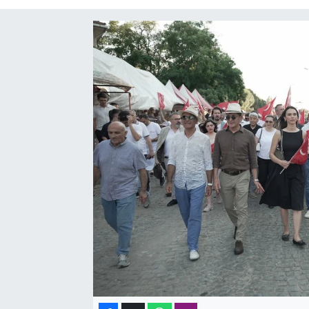
SAĞLIK
SPOR
TEKNOLOJİ
YAŞAM
YEREL YÖNETİMLER