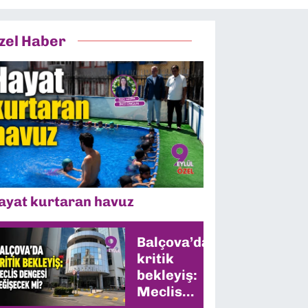
zel Haber
ayat kurtaran havuz
Balçova’da
kritik
bekleyiş:
Meclis
dengesi