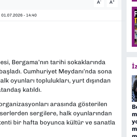
-
+
A
A
01.07.2026 - 14:40
si, Bergama’nın tarihi sokaklarında
İ
 başladı. Cumhuriyet Meydanı’nda sona
lk oyunları toplulukları, yurt dışından
tandaş katıldı.
r organizasyonları arasında gösterilen
B
serlerden sergilere, halk oyunlarından
m
y
nti bir hafta boyunca kültür ve sanatla
m
m