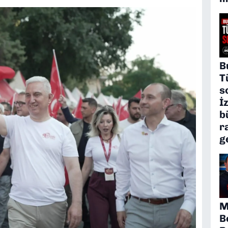
B
T
s
İ
b
r
g
M
B