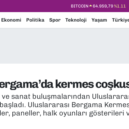
DOLAR
47,7436
%0.18
EURO
55,2510
%0.32
Ekonomi
Politika
Spor
Teknoloji
Yaşam
Türkiy
STERLİN
64,4811
%0.38
GRAM ALTIN
6660.55
%0.03
BİST100
13.779
%-14
BITCOIN
64.959,79
%1.11
: Bergama’da kermes coşku
ür ve sanat buluşmalarından Uluslarar
 başladı. Uluslararası Bergama Kermes
ler, paneller, halk oyunları gösterileri v