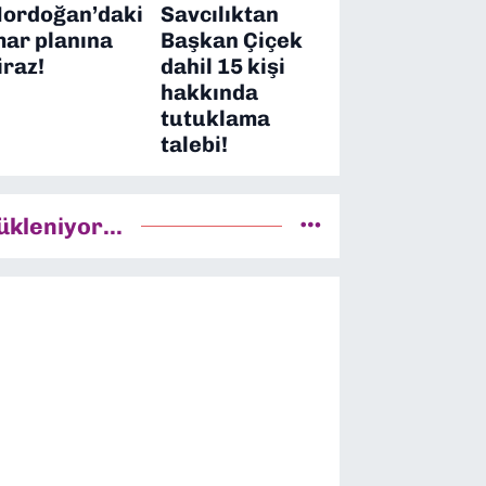
ordoğan’daki
Savcılıktan
mar planına
Başkan Çiçek
iraz!
dahil 15 kişi
hakkında
tutuklama
talebi!
ükleniyor...