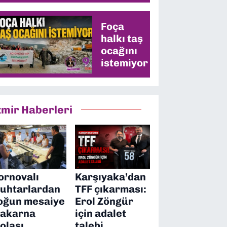
değişecek
mi?
Foça
halkı taş
ocağını
istemiyor
zmir Haberleri
ornovalı
Karşıyaka’dan
uhtarlardan
TFF çıkarması:
oğun mesaiye
Erol Zöngür
akarna
için adalet
olası
talebi