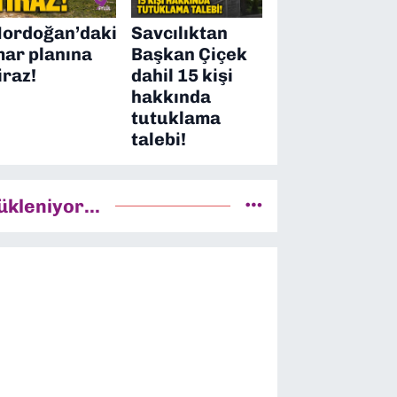
ordoğan’daki
Savcılıktan
mar planına
Başkan Çiçek
iraz!
dahil 15 kişi
hakkında
tutuklama
talebi!
ükleniyor...