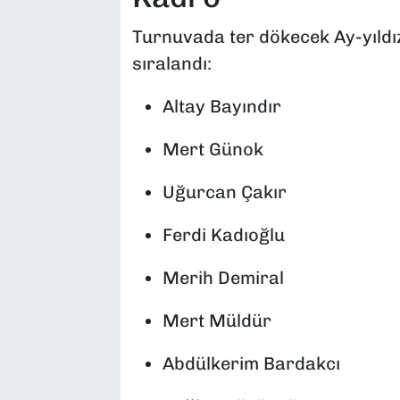
Turnuvada ter dökecek Ay-yıldızl
sıralandı:
Altay Bayındır
Mert Günok
Uğurcan Çakır
Ferdi Kadıoğlu
Merih Demiral
Mert Müldür
Abdülkerim Bardakcı