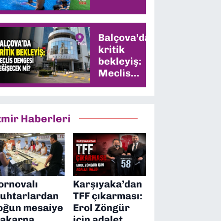
Balçova’da
kritik
bekleyiş:
Meclis
dengesi
değişecek
mi?
zmir Haberleri
ornovalı
Karşıyaka’dan
uhtarlardan
TFF çıkarması:
oğun mesaiye
Erol Zöngür
akarna
için adalet