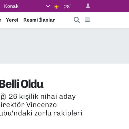
°
Konak
28
e
Yerel
Resmi İlanlar
elli Oldu
i 26 kişilik nihai aday
Direktör Vincenzo
rubu'ndaki zorlu rakipleri