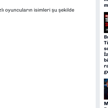
m
ı oyuncuların isimleri şu şekilde
B
T
s
İ
b
r
g
M