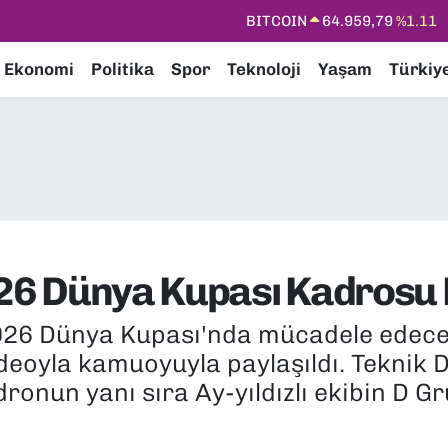
DOLAR
47,7436
%0.18
EURO
55,2510
%0.32
Ekonomi
Politika
Spor
Teknoloji
Yaşam
Türkiy
STERLİN
64,4811
%0.38
GRAM ALTIN
6660.55
%0.03
BİST100
13.779
%-14
BITCOIN
64.959,79
%1.11
026 Dünya Kupası Kadrosu B
2026 Dünya Kupası'nda mücadele edeceğ
deoyla kamuoyuyla paylaşıldı. Teknik 
dronun yanı sıra Ay-yıldızlı ekibin D G