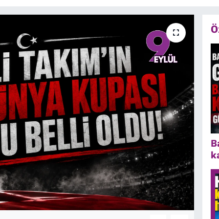
Ö
B
k