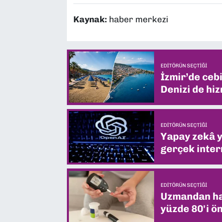
Kaynak:
haber merkezi
EDITÖRÜN SEÇTIĞI
İzmir’de ceb
Denizi de hiz
EDITÖRÜN SEÇTIĞI
Yapay zekâ yi
gerçek intern
EDITÖRÜN SEÇTIĞI
Uzmandan hay
yüzde 80'i ön