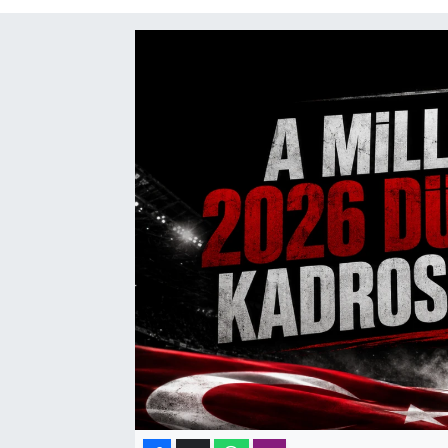
SAĞLIK
SPOR
TEKNOLOJİ
YAŞAM
YEREL YÖNETİMLER