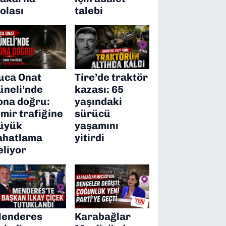
olası
talebi
uca Onat
Tire’de traktör
üneli’nde
kazası: 65
ona doğru:
yaşındaki
zmir trafiğine
sürücü
üyük
yaşamını
ahatlama
yitirdi
eliyor
enderes
Karabağlar