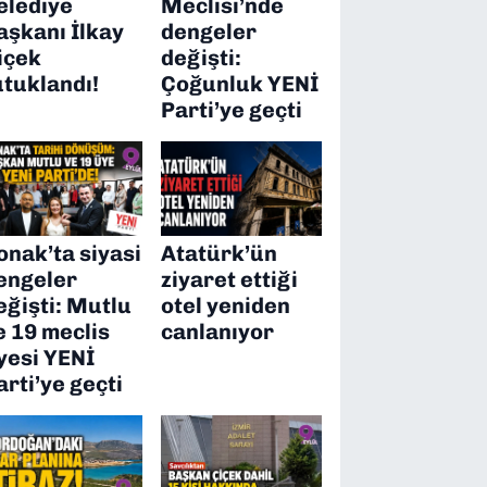
elediye
Meclisi’nde
aşkanı İlkay
dengeler
içek
değişti:
utuklandı!
Çoğunluk YENİ
Parti’ye geçti
onak’ta siyasi
Atatürk’ün
engeler
ziyaret ettiği
eğişti: Mutlu
otel yeniden
e 19 meclis
canlanıyor
yesi YENİ
arti’ye geçti