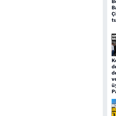
B
B
Ç
t
K
d
d
v
ü
P