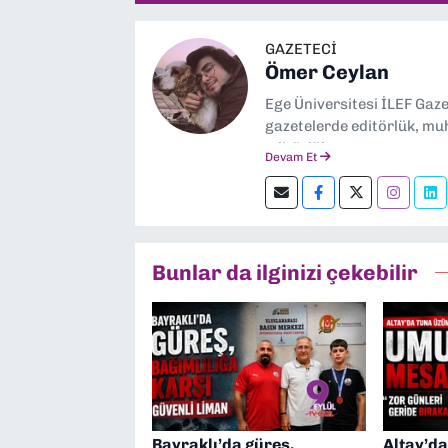
GAZETECİ
Ömer Ceylan
Ege Üniversitesi İLEF Gaz
gazetelerde editörlük, muh
editörlük yapıyorum.
Devam Et
Bunlar da ilginizi çekebilir
Bayraklı’da güreş,
Altay’d