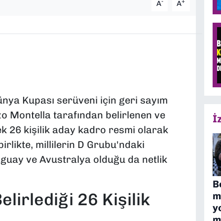
-
+
A
A
Dünya Kupası serüveni için geri sayım
zo Montella tarafından belirlenen ve
İ
k 26 kişilik aday kadro resmi olarak
rlikte, millilerin D Grubu'ndaki
aguay ve Avustralya olduğu da netlik
B
elirlediği 26 Kişilik
m
y
m