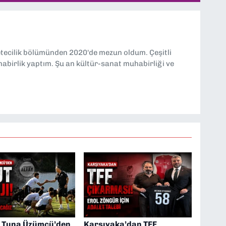
etecilik bölümünden 2020'de mezun oldum. Çeşitli
abirlik yaptım. Şu an kültür-sanat muhabirliği ve
a Tuna Üzümcü’den
Karşıyaka’dan TFF