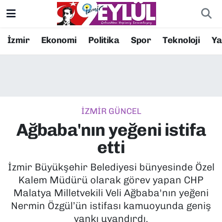
Resmi İlanlar
Konak Nöbetçi Eczaneler
İzmir
Ekonomi
Politika
Spor
Teknoloji
Y
BİLİM
Konak Hava Durumu
DÜNYA
Konak Trafik Yoğunluk Haritası
İZMİR GÜNCEL
EĞİTİM
Süper Lig Puan Durumu ve Fikstür
Ağbaba'nın yeğeni istifa
EKONOMİ
Tüm Manşetler
etti
KÜLTÜR SANAT
Son Dakika Haberleri
İzmir Büyükşehir Belediyesi bünyesinde Özel
Kalem Müdürü olarak görev yapan CHP
MAGAZİN
Haber Arşivi
Malatya Milletvekili Veli Ağbaba'nın yeğeni
Nermin Özgül’ün istifası kamuoyunda geniş
POLİTİKA
yankı uyandırdı.