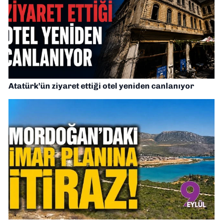
Atatürk’ün ziyaret ettiği otel yeniden canlanıyor