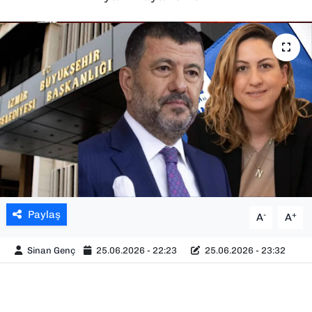
SAĞLIK
SPOR
TEKNOLOJİ
YAŞAM
YEREL YÖNETİMLER
Paylaş
-
+
A
A
Sinan Genç
25.06.2026 - 22:23
25.06.2026 - 23:32