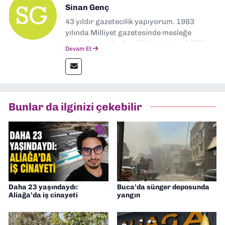
Sinan Genç
43 yıldır gazetecilik yapıyorum. 1983
yılında Milliyet gazetesinde mesleğe
başladım. Ardından Türkiye’nin en köklü
Devam Et
gazetelerinden Yeni Asır’da 36 yıl boyunca
muhabir, editör, müdür yardımcısı ve spor
müdürü olarak görev yaptım. Ayrıca Yeni
Asır TV’de 7 yıl boyunca programlar
hazırlayıp sundum. Şu anda Dokuz Eylül
Bunlar da ilginizi çekebilir
Gazetesi'nde editörlük yapıyorum
Daha 23 yaşındaydı:
Buca’da sünger deposunda
Aliağa’da iş cinayeti
yangın