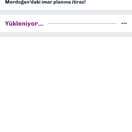
Mordoğan’daki imar planına itiraz!
Yükleniyor...