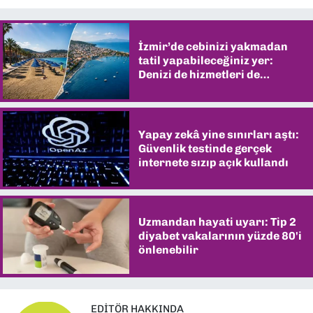
İzmir’de cebinizi yakmadan
tatil yapabileceğiniz yer:
Denizi de hizmetleri de
şaşırtıyor
Yapay zekâ yine sınırları aştı:
Güvenlik testinde gerçek
internete sızıp açık kullandı
Uzmandan hayati uyarı: Tip 2
diyabet vakalarının yüzde 80'i
önlenebilir
EDITÖR HAKKINDA