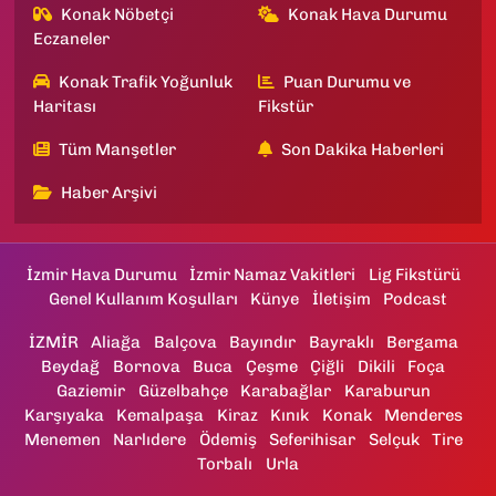
Konak Nöbetçi
Konak Hava Durumu
Eczaneler
Konak Trafik Yoğunluk
Puan Durumu ve
Haritası
Fikstür
Tüm Manşetler
Son Dakika Haberleri
Haber Arşivi
İzmir Hava Durumu
İzmir Namaz Vakitleri
Lig Fikstürü
Genel Kullanım Koşulları
Künye
İletişim
Podcast
İZMİR
Aliağa
Balçova
Bayındır
Bayraklı
Bergama
Beydağ
Bornova
Buca
Çeşme
Çiğli
Dikili
Foça
Gaziemir
Güzelbahçe
Karabağlar
Karaburun
Karşıyaka
Kemalpaşa
Kiraz
Kınık
Konak
Menderes
Menemen
Narlıdere
Ödemiş
Seferihisar
Selçuk
Tire
Torbalı
Urla