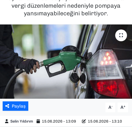
vergi düzenlemeleri nedeniyle pompaya
SAĞLIK
yansımayabileceğini belirtiyor.
SPOR
TEKNOLOJİ
YAŞAM
YEREL YÖNETİMLER
Paylaş
-
+
A
A
Selin Yıldırım
15.06.2026 - 13:09
15.06.2026 - 13:10