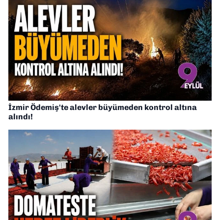
İzmir Ödemiş'te alevler büyümeden kontrol altına
alındı!