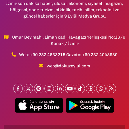
İzmir son dakika haber, ulusal, ekonomi, siyaset, magazin,
bölgesel, spor, turizm, etkinlik, tarih, bilim, teknoloji ve
güncel haberler için 9 Eylül Medya Grubu
Umur Bey mah., Liman cad, Havagazı Yerleşkesi No:16/6
Konak / İzmir
Web: +90 232 4633215 Gazete: +90 232 4048989
web@dokuzeylul.com