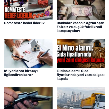
Domateste hedef liderlik
Bankalar kesenin ağzını açtı:
Faizsiz ve düşük faizli kredi
kampanyaları
Milyonlarca kiracıyı
El Nino alarmı: Gıda
ilgilendiren karar
fiyatlarında yeni zam dalgası
kapıda