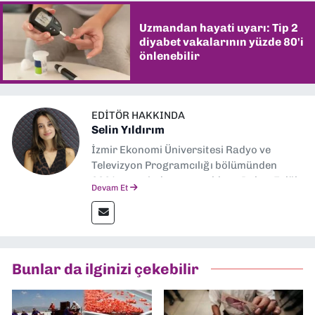
Uzmandan hayati uyarı: Tip 2
diyabet vakalarının yüzde 80'i
önlenebilir
EDITÖR HAKKINDA
Selin Yıldırım
İzmir Ekonomi Üniversitesi Radyo ve
Televizyon Programcılığı bölümünden
2024 senesinde mezun oldum. Dokuz Eylül
Devam Et
Gazetesi'nde spor yazarlığı yaparken,
editörlük görevini de üstleniyorum.
Bunlar da ilginizi çekebilir