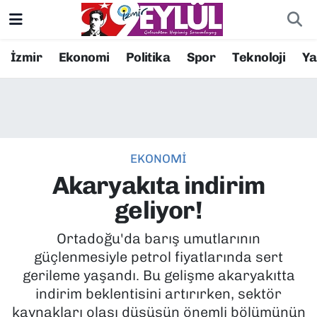
Resmi İlanlar
Konak Nöbetçi Eczaneler
İzmir
Ekonomi
Politika
Spor
Teknoloji
Y
BİLİM
Konak Hava Durumu
DÜNYA
Konak Trafik Yoğunluk Haritası
EKONOMİ
EĞİTİM
Süper Lig Puan Durumu ve Fikstür
Akaryakıta indirim
EKONOMİ
Tüm Manşetler
geliyor!
KÜLTÜR SANAT
Son Dakika Haberleri
Ortadoğu'da barış umutlarının
güçlenmesiyle petrol fiyatlarında sert
MAGAZİN
Haber Arşivi
gerileme yaşandı. Bu gelişme akaryakıtta
indirim beklentisini artırırken, sektör
POLİTİKA
kaynakları olası düşüşün önemli bölümünün