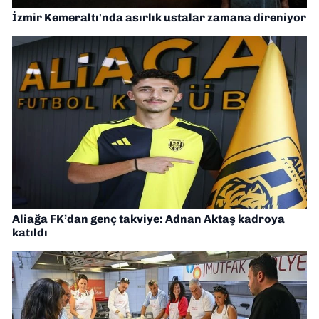
İzmir Kemeraltı'nda asırlık ustalar zamana direniyor
Aliağa FK’dan genç takviye: Adnan Aktaş kadroya
katıldı