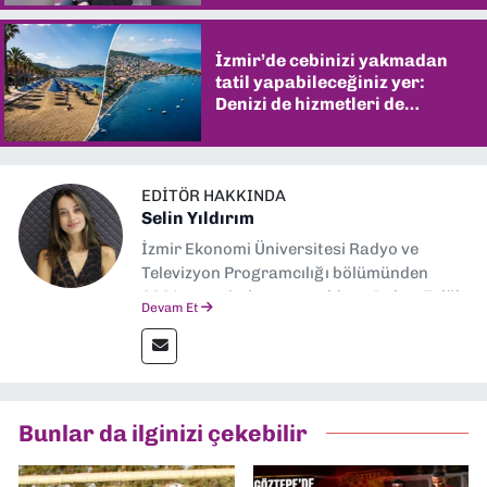
İzmir’de cebinizi yakmadan
tatil yapabileceğiniz yer:
Denizi de hizmetleri de
şaşırtıyor
EDITÖR HAKKINDA
Selin Yıldırım
İzmir Ekonomi Üniversitesi Radyo ve
Televizyon Programcılığı bölümünden
2024 senesinde mezun oldum. Dokuz Eylül
Devam Et
Gazetesi'nde spor yazarlığı yaparken,
editörlük görevini de üstleniyorum.
Bunlar da ilginizi çekebilir