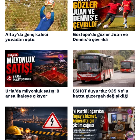
Altay’da genç kaleci
Göztepe’de gözler Juan ve
yuvadan uçtu
Dennis’e çevrildi
Urla’da milyonluk satış: 8
ESHOT duyurdu: 935 No’lu
arsa ihaleye çıkıyor
hatta güzergah değişikliği