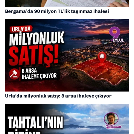
Bergama’da 90 milyon TL’lik taşınmaz ihalesi
Urla’da milyonluk satış: 8 arsa ihaleye çıkıyor