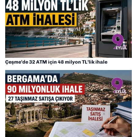
Çeşme’de 32 ATM için 48 milyon TL’lik ihale