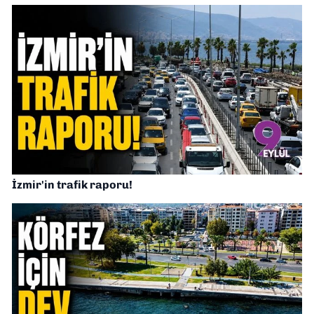
İzmir'in trafik raporu!