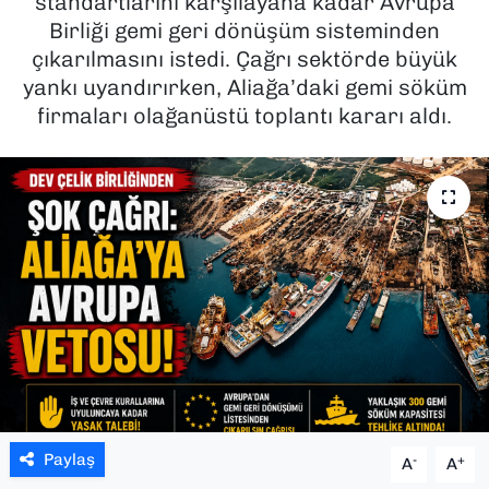
standartlarını karşılayana kadar Avrupa
Birliği gemi geri dönüşüm sisteminden
SAĞLIK
çıkarılmasını istedi. Çağrı sektörde büyük
yankı uyandırırken, Aliağa’daki gemi söküm
SPOR
firmaları olağanüstü toplantı kararı aldı.
TEKNOLOJİ
YAŞAM
YEREL YÖNETİMLER
Paylaş
-
+
A
A