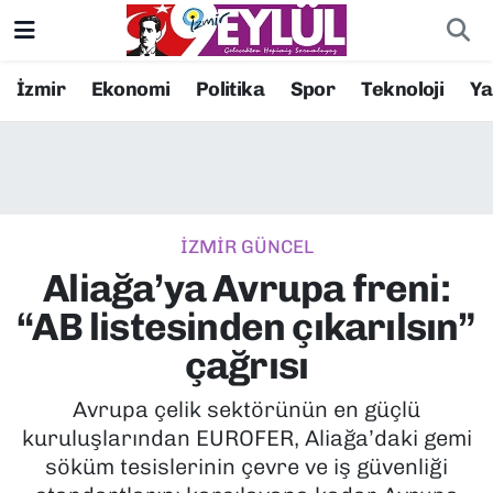
Resmi İlanlar
Konak Nöbetçi Eczaneler
İzmir
Ekonomi
Politika
Spor
Teknoloji
Y
BİLİM
Konak Hava Durumu
DÜNYA
Konak Trafik Yoğunluk Haritası
İZMİR GÜNCEL
EĞİTİM
Süper Lig Puan Durumu ve Fikstür
Aliağa’ya Avrupa freni:
EKONOMİ
Tüm Manşetler
“AB listesinden çıkarılsın”
çağrısı
KÜLTÜR SANAT
Son Dakika Haberleri
Avrupa çelik sektörünün en güçlü
MAGAZİN
Haber Arşivi
kuruluşlarından EUROFER, Aliağa’daki gemi
söküm tesislerinin çevre ve iş güvenliği
POLİTİKA