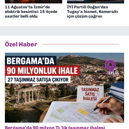
11 Ağustos’ta İzmir’de
İYİ Partili Doğan’dan
elektrik kesintisi: 15 ilçede
Tugay’a hizmet, Kemeraltı
saatler belli oldu
için çözüm çağrısı
Özel Haber
Bergama’da 90 milyon TL’lik taşınmaz ihalesi