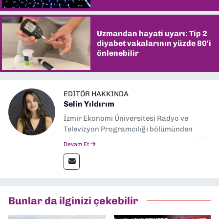
Uzmandan hayati uyarı: Tip 2
diyabet vakalarının yüzde 80'i
önlenebilir
EDITÖR HAKKINDA
Selin Yıldırım
İzmir Ekonomi Üniversitesi Radyo ve
Televizyon Programcılığı bölümünden
2024 senesinde mezun oldum. Dokuz Eylül
Devam Et
Gazetesi'nde spor yazarlığı yaparken,
editörlük görevini de üstleniyorum.
Bunlar da ilginizi çekebilir