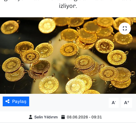
izliyor.
SAĞLIK
SPOR
TEKNOLOJİ
YAŞAM
YEREL YÖNETİMLER
Paylaş
-
+
A
A
Selin Yıldırım
08.06.2026 - 09:31