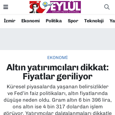
Resmi İlanlar
Konak Nöbetçi Eczaneler
İzmir
Ekonomi
Politika
Spor
Teknoloji
Y
BİLİM
Konak Hava Durumu
DÜNYA
Konak Trafik Yoğunluk Haritası
EKONOMİ
EĞİTİM
Süper Lig Puan Durumu ve Fikstür
Altın yatırımcıları dikkat:
EKONOMİ
Tüm Manşetler
Fiyatlar geriliyor
KÜLTÜR SANAT
Son Dakika Haberleri
Küresel piyasalarda yaşanan belirsizlikler
ve Fed’in faiz politikaları, altın fiyatlarında
MAGAZİN
Haber Arşivi
düşüşe neden oldu. Gram altın 6 bin 396 lira,
ons altın ise 4 bin 317 dolardan işlem
POLİTİKA
görüyor. Yatırımcılar dalgalanmaları dikkatle