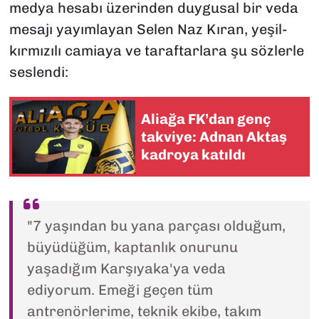
medya hesabı üzerinden duygusal bir veda
mesajı yayımlayan Selen Naz Kıran, yeşil-
kırmızılı camiaya ve taraftarlara şu sözlerle
seslendi:
Aliağa FK’dan genç
takviye: Adnan Aktaş
kadroya katıldı
"7 yaşından bu yana parçası olduğum,
büyüdüğüm, kaptanlık onurunu
yaşadığım Karşıyaka'ya veda
ediyorum. Emeği geçen tüm
antrenörlerime, teknik ekibe, takım