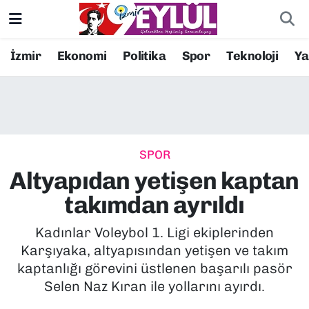
Resmi İlanlar
Konak Nöbetçi Eczaneler
İzmir
Ekonomi
Politika
Spor
Teknoloji
Y
BİLİM
Konak Hava Durumu
DÜNYA
Konak Trafik Yoğunluk Haritası
SPOR
EĞİTİM
Süper Lig Puan Durumu ve Fikstür
Altyapıdan yetişen kaptan
EKONOMİ
Tüm Manşetler
takımdan ayrıldı
KÜLTÜR SANAT
Son Dakika Haberleri
Kadınlar Voleybol 1. Ligi ekiplerinden
Karşıyaka, altyapısından yetişen ve takım
MAGAZİN
Haber Arşivi
kaptanlığı görevini üstlenen başarılı pasör
Selen Naz Kıran ile yollarını ayırdı.
POLİTİKA