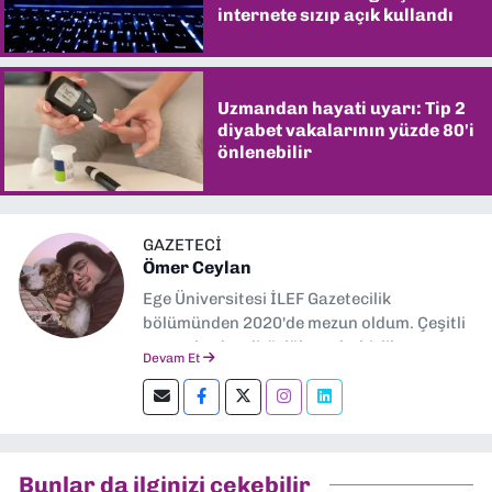
internete sızıp açık kullandı
Uzmandan hayati uyarı: Tip 2
diyabet vakalarının yüzde 80'i
önlenebilir
GAZETECİ
Ömer Ceylan
Ege Üniversitesi İLEF Gazetecilik
bölümünden 2020'de mezun oldum. Çeşitli
gazetelerde editörlük, muhabirlik yaptım.
Devam Et
Şu an kültür-sanat muhabirliği ve
editörlük yapıyorum.
Bunlar da ilginizi çekebilir