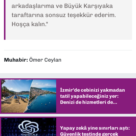
arkadaşlarıma ve Büyük Karşıyaka
taraftarına sonsuz teşekkür ederim.
Hoşça kalın."
Muhabir:
Ömer Ceylan
İzmir’de cebinizi yakmadan
tatil yapabileceğiniz yer:
Denizi de hizmetleri de
şaşırtıyor
Yapay zekâ yine sınırları aştı:
Güvenlik testinde gerçek