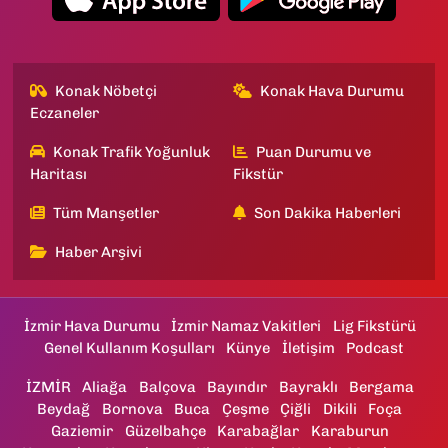
Konak Nöbetçi
Konak Hava Durumu
Eczaneler
Konak Trafik Yoğunluk
Puan Durumu ve
Haritası
Fikstür
Tüm Manşetler
Son Dakika Haberleri
Haber Arşivi
İzmir Hava Durumu
İzmir Namaz Vakitleri
Lig Fikstürü
Genel Kullanım Koşulları
Künye
İletişim
Podcast
İZMİR
Aliağa
Balçova
Bayındır
Bayraklı
Bergama
Beydağ
Bornova
Buca
Çeşme
Çiğli
Dikili
Foça
Gaziemir
Güzelbahçe
Karabağlar
Karaburun