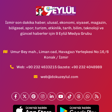
İzmir son dakika haber, ulusal, ekonomi, siyaset, magazin,
bölgesel, spor, turizm, etkinlik, tarih, bilim, teknoloji ve
güncel haberler için 9 Eylül Medya Grubu
Umur Bey mah., Liman cad, Havagazı Yerleşkesi No:16/6
Konak / İzmir
Web: +90 232 4633215 Gazete: +90 232 4048989
web@dokuzeylul.com