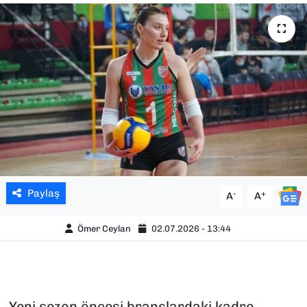
SAĞLIK
SPOR
TEKNOLOJİ
YAŞAM
YEREL YÖNETİMLER
Paylaş
-
+
A
A
Ömer Ceylan
02.07.2026 - 13:44
Yeni sezon öncesi branşlardaki kadro