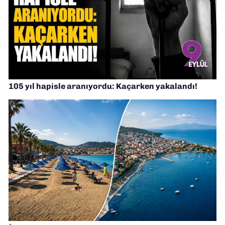
105 yıl hapisle aranıyordu: Kaçarken yakalandı!