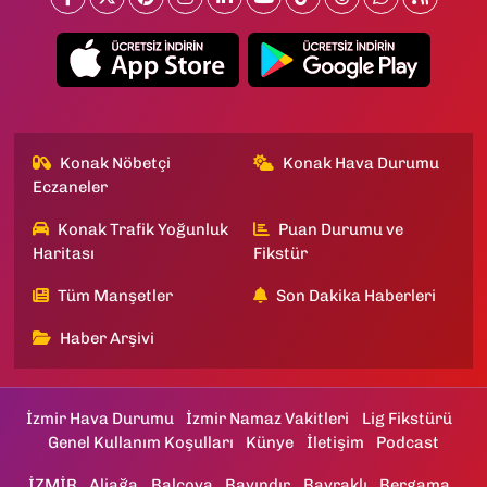
Konak Nöbetçi
Konak Hava Durumu
Eczaneler
Konak Trafik Yoğunluk
Puan Durumu ve
Haritası
Fikstür
Tüm Manşetler
Son Dakika Haberleri
Haber Arşivi
İzmir Hava Durumu
İzmir Namaz Vakitleri
Lig Fikstürü
Genel Kullanım Koşulları
Künye
İletişim
Podcast
İZMİR
Aliağa
Balçova
Bayındır
Bayraklı
Bergama