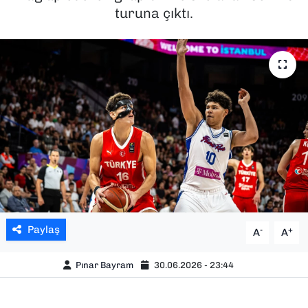
turuna çıktı.
SAĞLIK
SPOR
TEKNOLOJİ
YAŞAM
YEREL YÖNETİMLER
Paylaş
-
+
A
A
Pınar Bayram
30.06.2026 - 23:44