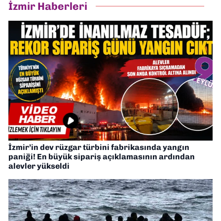
İzmir Haberleri
İzmir’in dev rüzgar türbini fabrikasında yangın
paniği! En büyük sipariş açıklamasının ardından
alevler yükseldi