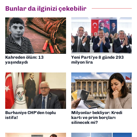
Bunlar da ilginizi çekebilir
Kahreden ölüm: 13
Yeni Parti'ye 8 günde 293
yaşındaydı
milyon lira
Burhaniye CHP'den toplu
Milyonlar bekliyor: Kredi
istifa!
kartı ve prim borçları
silinecek mi?