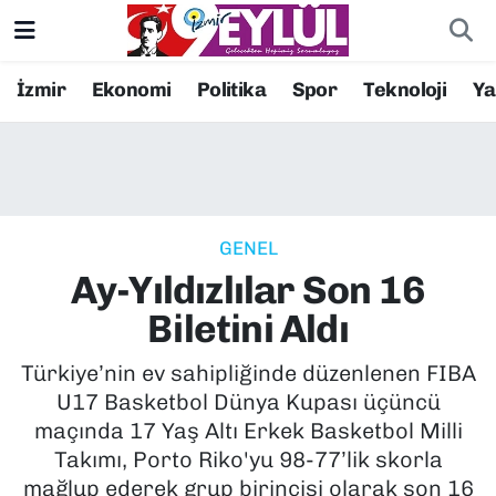
Resmi İlanlar
Konak Nöbetçi Eczaneler
İzmir
Ekonomi
Politika
Spor
Teknoloji
Y
BİLİM
Konak Hava Durumu
DÜNYA
Konak Trafik Yoğunluk Haritası
GENEL
EĞİTİM
Süper Lig Puan Durumu ve Fikstür
Ay-Yıldızlılar Son 16
EKONOMİ
Tüm Manşetler
Biletini Aldı
KÜLTÜR SANAT
Son Dakika Haberleri
Türkiye’nin ev sahipliğinde düzenlenen FIBA
U17 Basketbol Dünya Kupası üçüncü
MAGAZİN
Haber Arşivi
maçında 17 Yaş Altı Erkek Basketbol Milli
Takımı, Porto Riko'yu 98-77’lik skorla
POLİTİKA
mağlup ederek grup birincisi olarak son 16