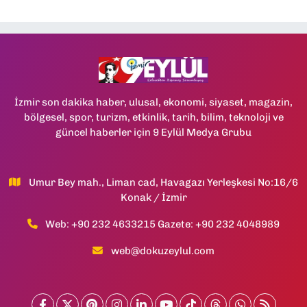
İzmir son dakika haber, ulusal, ekonomi, siyaset, magazin,
bölgesel, spor, turizm, etkinlik, tarih, bilim, teknoloji ve
güncel haberler için 9 Eylül Medya Grubu
Umur Bey mah., Liman cad, Havagazı Yerleşkesi No:16/6
Konak / İzmir
Web: +90 232 4633215 Gazete: +90 232 4048989
web@dokuzeylul.com