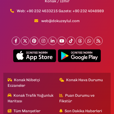
Konak / İzmir
Web: +90 232 4633215 Gazete: +90 232 4048989
web@dokuzeylul.com
Konak Nöbetçi
Konak Hava Durumu
Eczaneler
Konak Trafik Yoğunluk
Puan Durumu ve
Haritası
Fikstür
Tüm Manşetler
Son Dakika Haberleri