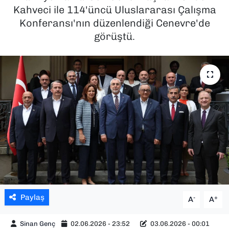
Kahveci ile 114'üncü Uluslararası Çalışma
SAĞLIK
Konferansı'nın düzenlendiği Cenevre'de
görüştü.
SPOR
TEKNOLOJİ
YAŞAM
YEREL YÖNETİMLER
Paylaş
-
+
A
A
Sinan Genç
02.06.2026 - 23:52
03.06.2026 - 00:01