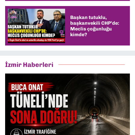
Başkan tutuklu,
başkanvekili CHP’de:
Meclis çoğunluğu
kimde?
İzmir Haberleri