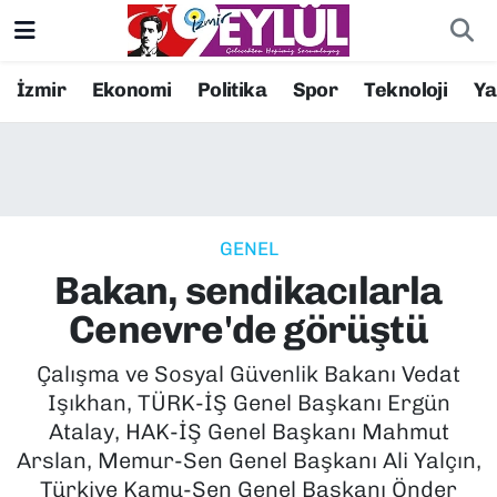
Resmi İlanlar
Konak Nöbetçi Eczaneler
İzmir
Ekonomi
Politika
Spor
Teknoloji
Y
BİLİM
Konak Hava Durumu
DÜNYA
Konak Trafik Yoğunluk Haritası
GENEL
EĞİTİM
Süper Lig Puan Durumu ve Fikstür
Bakan, sendikacılarla
EKONOMİ
Tüm Manşetler
Cenevre'de görüştü
KÜLTÜR SANAT
Son Dakika Haberleri
Çalışma ve Sosyal Güvenlik Bakanı Vedat
Işıkhan, TÜRK-İŞ Genel Başkanı Ergün
MAGAZİN
Haber Arşivi
Atalay, HAK-İŞ Genel Başkanı Mahmut
Arslan, Memur-Sen Genel Başkanı Ali Yalçın,
POLİTİKA
Türkiye Kamu-Sen Genel Başkanı Önder