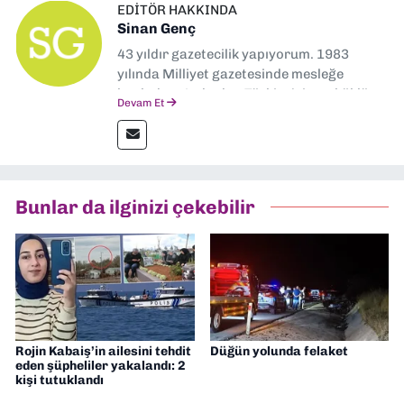
EDITÖR HAKKINDA
Sinan Genç
43 yıldır gazetecilik yapıyorum. 1983
yılında Milliyet gazetesinde mesleğe
başladım. Ardından Türkiye’nin en köklü
Devam Et
gazetelerinden Yeni Asır’da 36 yıl boyunca
muhabir, editör, müdür yardımcısı ve spor
müdürü olarak görev yaptım. Ayrıca Yeni
Asır TV’de 7 yıl boyunca programlar
hazırlayıp sundum. Şu anda Dokuz Eylül
Bunlar da ilginizi çekebilir
Gazetesi'nde editörlük yapıyorum
Rojin Kabaiş’in ailesini tehdit
Düğün yolunda felaket
eden şüpheliler yakalandı: 2
kişi tutuklandı