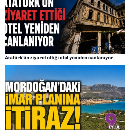
Atatürk’ün ziyaret ettiği otel yeniden canlanıyor