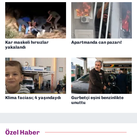
Kar maskeli hırsızlar
Apartmanda can pazarı!
yakalandı
Klima faciası; 4 yaşındaydı
Gurbetçi eşini benzinlikte
unuttu
Özel Haber