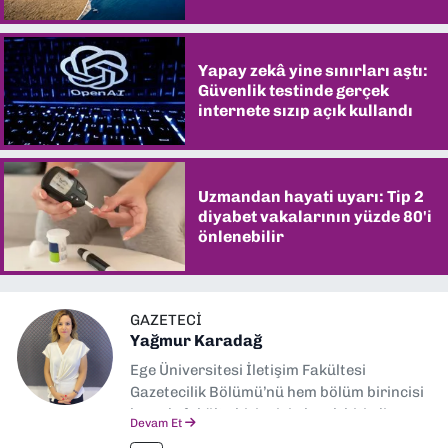
şaşırtıyor
Yapay zekâ yine sınırları aştı:
Güvenlik testinde gerçek
internete sızıp açık kullandı
Uzmandan hayati uyarı: Tip 2
diyabet vakalarının yüzde 80'i
önlenebilir
GAZETECI
Yağmur Karadağ
Ege Üniversitesi İletişim Fakültesi
Gazetecilik Bölümü’nü hem bölüm birincisi
hem de fakülte birincisi olarak bitirdim.
Devam Et
Ardından Ege Üniversitesi'nde “Siyasal