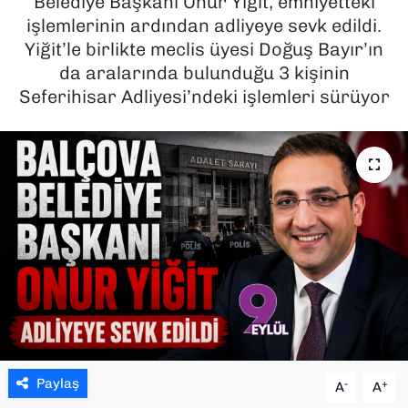
Belediye Başkanı Onur Yiğit, emniyetteki
işlemlerinin ardından adliyeye sevk edildi.
SAĞLIK
Yiğit’le birlikte meclis üyesi Doğuş Bayır’ın
da aralarında bulunduğu 3 kişinin
SPOR
Seferihisar Adliyesi’ndeki işlemleri sürüyor
TEKNOLOJİ
YAŞAM
YEREL YÖNETİMLER
Paylaş
-
+
A
A