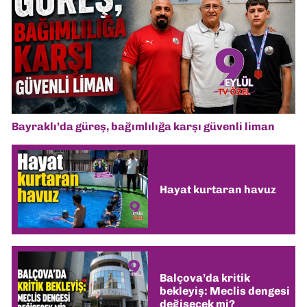
Bayraklı’da güreş, bağımlılığa karşı güvenli liman
Hayat kurtaran havuz
Balçova’da kritik
bekleyiş: Meclis dengesi
değişecek mi?