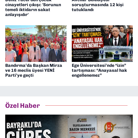
cinayetleri çıkışı: 'Sorunun
soruşturmasında 12 kişi
temeli iktidarın sakat
tutuklandı
anlayışıdır'
Bandırma’da Başkan Mirza
Ege Üniversitesi’nde “izin”
ve 16 meclis üyesi YENİ
tartışması: “Anayasal hak
Parti’ye geçti
engellenemez”
Özel Haber