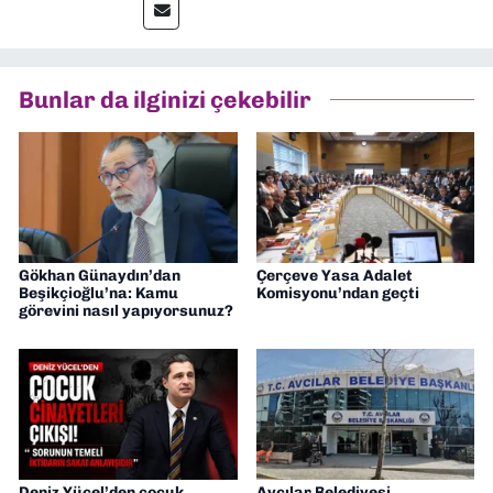
İletişim” üzerine yüksek lisans eğitimimi
tamamladım. Halen aynı anabilim dalında
“İklim Krizi Haberciliği” üzerine doktora
eğitimim sürüyor. 9 Eylül'de “Haber
Bunlar da ilginizi çekebilir
Müdürü” olarak görev almaktayım. Hak
odaklı haberciliğe dair çalışmalar
yapıyorum
Gökhan Günaydın’dan
Çerçeve Yasa Adalet
Beşikçioğlu’na: Kamu
Komisyonu’ndan geçti
görevini nasıl yapıyorsunuz?
Deniz Yücel’den çocuk
Avcılar Belediyesi