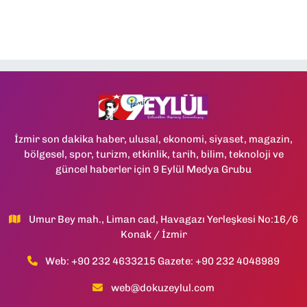
İzmir son dakika haber, ulusal, ekonomi, siyaset, magazin,
bölgesel, spor, turizm, etkinlik, tarih, bilim, teknoloji ve
güncel haberler için 9 Eylül Medya Grubu
Umur Bey mah., Liman cad, Havagazı Yerleşkesi No:16/6
Konak / İzmir
Web: +90 232 4633215 Gazete: +90 232 4048989
web@dokuzeylul.com