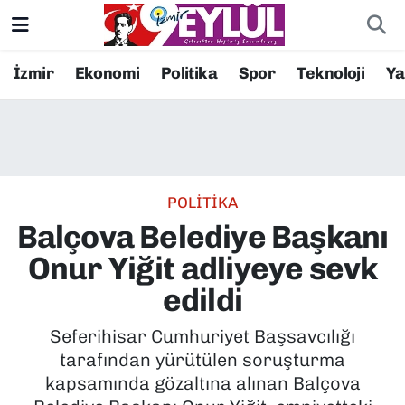
Resmi İlanlar
Konak Nöbetçi Eczaneler
İzmir
Ekonomi
Politika
Spor
Teknoloji
Y
BİLİM
Konak Hava Durumu
DÜNYA
Konak Trafik Yoğunluk Haritası
POLİTİKA
EĞİTİM
Süper Lig Puan Durumu ve Fikstür
Balçova Belediye Başkanı
EKONOMİ
Tüm Manşetler
Onur Yiğit adliyeye sevk
edildi
KÜLTÜR SANAT
Son Dakika Haberleri
Seferihisar Cumhuriyet Başsavcılığı
MAGAZİN
Haber Arşivi
tarafından yürütülen soruşturma
kapsamında gözaltına alınan Balçova
POLİTİKA