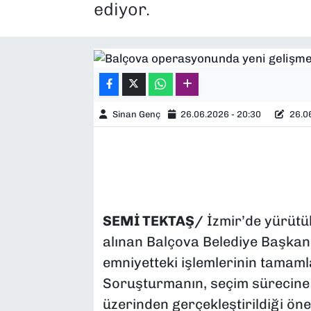
ediyor.
SAĞLIK
SPOR
TEKNOLOJİ
Sinan Genç
26.06.2026 - 20:30
26.06
YAŞAM
YEREL YÖNETİMLER
SEMİ TEKTAŞ/
İzmir’de yürütü
alınan Balçova Belediye Başkanı
emniyetteki işlemlerinin tamaml
Soruşturmanın, seçim sürecine i
üzerinden gerçekleştirildiği ön