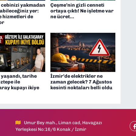
e cebinizi yakmadan
Çeşme’nin gizli cenneti
pabileceğiniz yer:
ortaya çıktı! Ne işletme var
e hizmetleri de
ne ücret…
or
 yaşandı, tarihe
İzmir’de elektrikler ne
öztepe ile
zaman gelecek? 7 Ağustos
ray kupayı ikiye
kesinti noktaları belli oldu
Umur Bey mah., Liman cad, Havagazı
Yerleşkesi No:16/6 Konak / İzmir