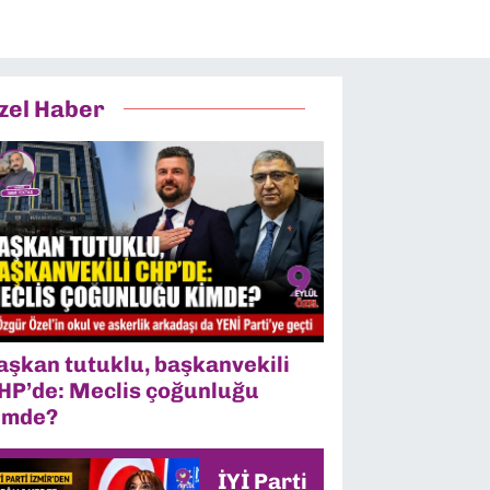
zel Haber
aşkan tutuklu, başkanvekili
HP’de: Meclis çoğunluğu
imde?
İYİ Parti