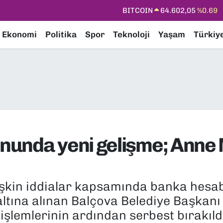
DOLAR
47,5986
%0.06
EURO
55,0700
%0.1
Ekonomi
Politika
Spor
Teknoloji
Yaşam
Türkiy
STERLİN
64,2438
%0.21
GRAM ALTIN
6518.23
%0.39
BİST100
13.768
%48
BITCOIN
64.602,05
%0.69
nunda yeni gelişme; Anne
lişkin iddialar kapsamında banka hesa
altına alınan Balçova Belediye Başkanı 
 işlemlerinin ardından serbest bırakı