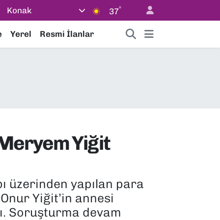
°
Konak
37
e
Yerel
Resmi İlanlar
 Meryem Yiğit
bı üzerinden yapılan para
Onur Yiğit’in annesi
ldı. Soruşturma devam