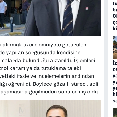
t
b
C
ç
k
 alınmak üzere emniyete götürülen
nde yapılan sorgusunda kendisine
lamalarda bulunduğu aktarıldı. İşlemleri
İ
rol kararı ya da tutuklama talebi
c
y
etteki ifade ve incelemelerin ardından
y
ğı öğrenildi. Böylece gözaltı süreci, adli
y
 aşamasına geçilmeden sona ermiş oldu.
h
ş