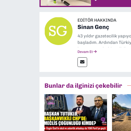
EDITÖR HAKKINDA
Sinan Genç
43 yıldır gazetecilik yapı
başladım. Ardından Türkiye
boyunca muhabir, editör,
Devam Et
yaptım. Ayrıca Yeni Asır 
anda Dokuz Eylül Gazetesi
Bunlar da ilginizi çekebilir