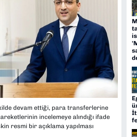
M
t
i
'
s
d
E
ü
lde devam ettiği, para transferlerine
İ
hareketlerinin incelemeye alındığı ifade
f
işkin resmi bir açıklama yapılması