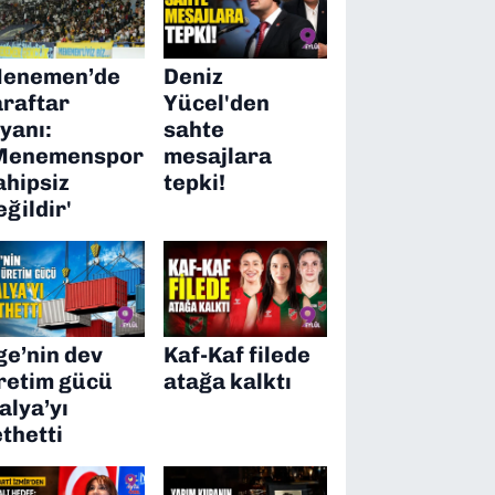
enemen’de
Deniz
araftar
Yücel'den
syanı:
sahte
Menemenspor
mesajlara
ahipsiz
tepki!
eğildir'
ge’nin dev
Kaf-Kaf filede
retim gücü
atağa kalktı
talya’yı
ethetti