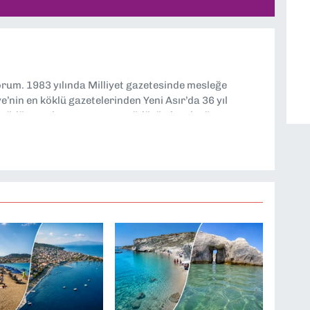
yorum. 1983 yılında Milliyet gazetesinde mesleğe
’nin en köklü gazetelerinden Yeni Asır’da 36 yıl
 müdür yardımcısı ve spor müdürü olarak görev
TV’de 7 yıl boyunca programlar hazırlayıp sundum. Şu
'nde editörlük yapıyorum