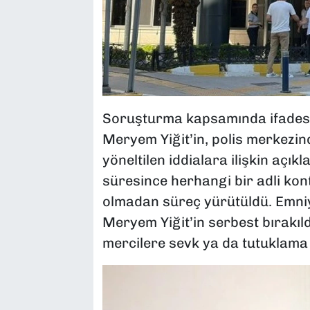
Soruşturma kapsamında ifadesi
Meryem Yiğit’in, polis merkezi
yöneltilen iddialara ilişkin açık
süresince herhangi bir adli kont
olmadan süreç yürütüldü. Emniy
Meryem Yiğit’in serbest bırakıldı
mercilere sevk ya da tutuklama