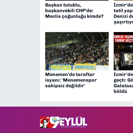
Başkan tutuklu,
İzmir’d
başkanvekili CHP’de:
tatil ya
Meclis çoğunluğu kimde?
Denizi d
şaşırtıy
Menemen’de taraftar
İzmir'de
isyanı: 'Menemenspor
geçti: G
sahipsiz değildir'
Galatasa
böldü