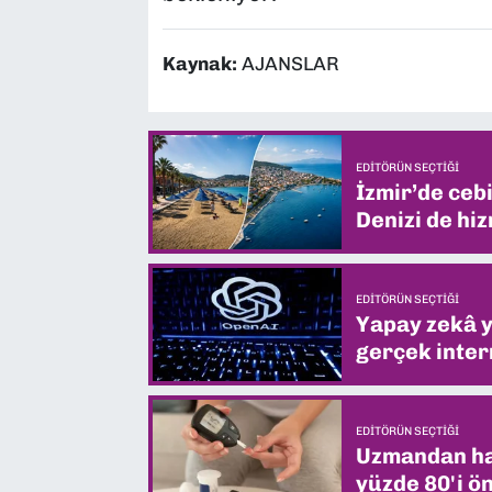
Kaynak:
AJANSLAR
EDITÖRÜN SEÇTIĞI
İzmir’de ceb
Denizi de hiz
EDITÖRÜN SEÇTIĞI
Yapay zekâ yi
gerçek intern
EDITÖRÜN SEÇTIĞI
Uzmandan hay
yüzde 80'i ön