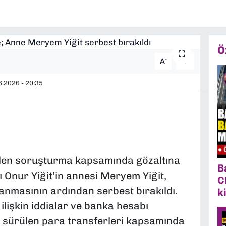
Ö
-
+
A
A
.2026 - 20:35
len soruşturma kapsamında gözaltına
B
 Onur Yiğit’in annesi Meryem Yiğit,
C
anmasının ardından serbest bırakıldı.
k
lişkin iddialar ve banka hesabı
e sürülen para transferleri kapsamında