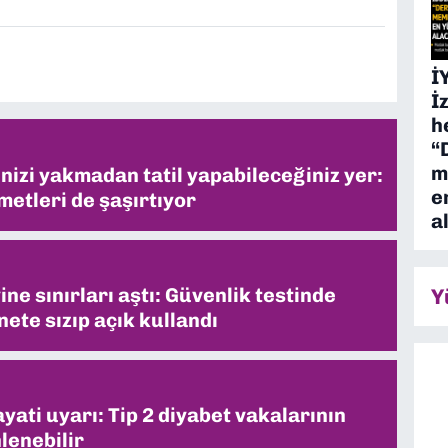
İ
İ
h
“
m
inizi yakmadan tatil yapabileceğiniz yer:
e
metleri de şaşırtıyor
a
ne sınırları aştı: Güvenlik testinde
Y
ete sızıp açık kullandı
ati uyarı: Tip 2 diyabet vakalarının
lenebilir