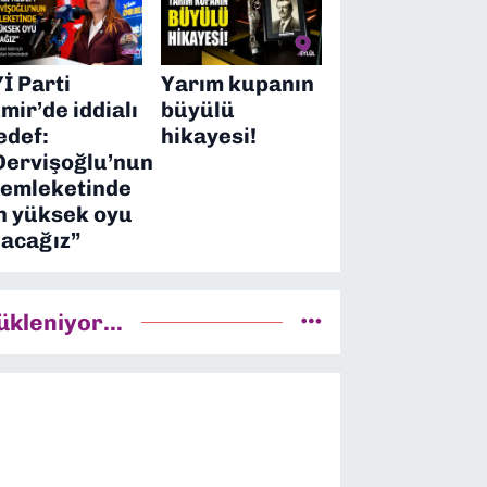
Yİ Parti
Yarım kupanın
zmir’de iddialı
büyülü
edef:
hikayesi!
Dervişoğlu’nun
emleketinde
n yüksek oyu
lacağız”
ükleniyor...