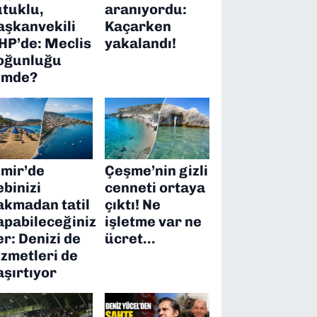
utuklu,
aranıyordu:
aşkanvekili
Kaçarken
HP’de: Meclis
yakalandı!
oğunluğu
imde?
zmir’de
Çeşme’nin gizli
ebinizi
cenneti ortaya
akmadan tatil
çıktı! Ne
apabileceğiniz
işletme var ne
er: Denizi de
ücret…
izmetleri de
aşırtıyor