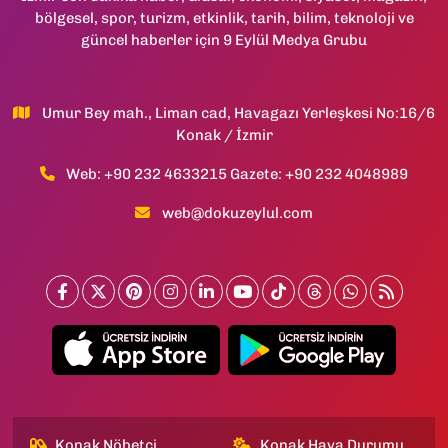
bölgesel, spor, turizm, etkinlik, tarih, bilim, teknoloji ve
güncel haberler için 9 Eylül Medya Grubu
Umur Bey mah., Liman cad, Havagazı Yerleşkesi No:16/6
Konak / İzmir
Web: +90 232 4633215 Gazete: +90 232 4048989
web@dokuzeylul.com
Konak Nöbetçi
Konak Hava Durumu