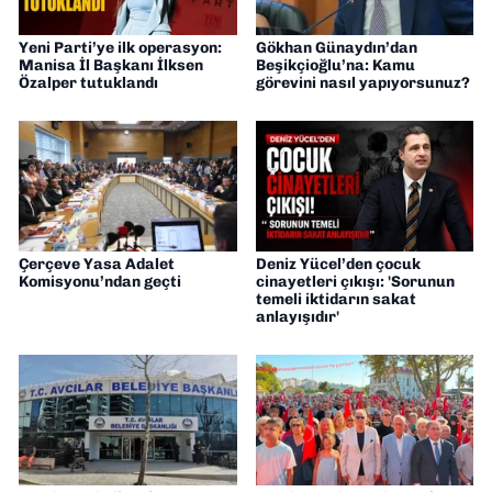
Yeni Parti’ye ilk operasyon:
Gökhan Günaydın’dan
Manisa İl Başkanı İlksen
Beşikçioğlu’na: Kamu
Özalper tutuklandı
görevini nasıl yapıyorsunuz?
Çerçeve Yasa Adalet
Deniz Yücel’den çocuk
Komisyonu’ndan geçti
cinayetleri çıkışı: 'Sorunun
temeli iktidarın sakat
anlayışıdır'