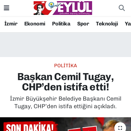
Resmi İlanlar
Konak Nöbetçi Eczaneler
İzmir
Ekonomi
Politika
Spor
Teknoloji
Y
BİLİM
Konak Hava Durumu
DÜNYA
Konak Trafik Yoğunluk Haritası
POLİTİKA
EĞİTİM
Süper Lig Puan Durumu ve Fikstür
Başkan Cemil Tugay,
EKONOMİ
Tüm Manşetler
CHP’den istifa etti!
KÜLTÜR SANAT
Son Dakika Haberleri
İzmir Büyükşehir Belediye Başkanı Cemil
Tugay, CHP’den istifa ettiğini açıkladı.
MAGAZİN
Haber Arşivi
POLİTİKA