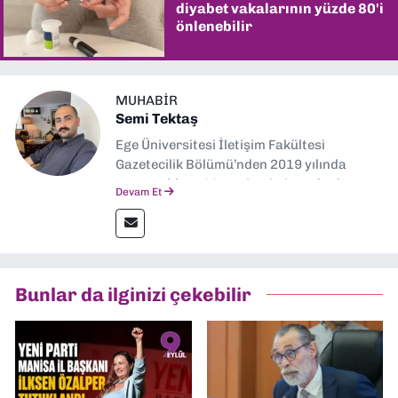
diyabet vakalarının yüzde 80'i
önlenebilir
MUHABIR
Semi Tektaş
Ege Üniversitesi İletişim Fakültesi
Gazetecilik Bölümü’nden 2019 yılında
mezun oldum. Mezuniyetimin ardından
Devam Et
Ekonomik Çözüm, Yeni İzmir ve İlkses
Gazetesi gibi yayınlarda görev alarak
gazetecilik kariyerime başladım. Şubat
2026’dan bu yana ise Dokuz Eylül
Gazetesi’nde politika ve ekonomi
Bunlar da ilginizi çekebilir
muhabirliği yapıyorum.