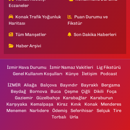
Eczaneler
Konak Trafik Yoğunluk
Puan Durumu ve
Haritası
Fikstür
Tüm Manşetler
Son Dakika Haberleri
Haber Arşivi
İzmir Hava Durumu
İzmir Namaz Vakitleri
Lig Fikstürü
Genel Kullanım Koşulları
Künye
İletişim
Podcast
İZMİR
Aliağa
Balçova
Bayındır
Bayraklı
Bergama
Beydağ
Bornova
Buca
Çeşme
Çiğli
Dikili
Foça
Gaziemir
Güzelbahçe
Karabağlar
Karaburun
Karşıyaka
Kemalpaşa
Kiraz
Kınık
Konak
Menderes
Menemen
Narlıdere
Ödemiş
Seferihisar
Selçuk
Tire
Torbalı
Urla