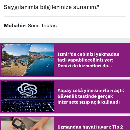
Saygılarımla bilgilerinize sunarım."
Muhabir:
Semi Tektas
İzmir’de cebinizi yakmadan
tatil yapabileceğiniz yer:
Denizi de hizmetleri de
şaşırtıyor
Yapay zekâ yine sınırları aştı:
Güvenlik testinde gerçek
internete sızıp açık kullandı
Uzmandan hayati uyarı: Tip 2