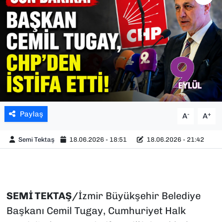
SAĞLIK
SPOR
TEKNOLOJİ
YAŞAM
Paylaş
-
+
A
A
YEREL YÖNETİMLER
Semi Tektaş
18.06.2026 - 18:51
18.06.2026 - 21:42
SEMİ TEKTAŞ/
İzmir Büyükşehir Belediye
Başkanı Cemil Tugay, Cumhuriyet Halk