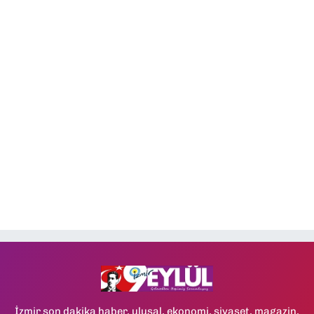
İzmir son dakika haber, ulusal, ekonomi, siyaset, magazin,