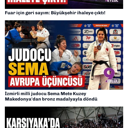
Fuar için geri sayım: Büyükşehir ihaleye çıktı!
İzmirli milli judocu Sema Mete Kuzey
Makedonya'dan bronz madalyayla döndü