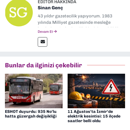
EDITÖR HAKKINDA
Sinan Genç
43 yıldır gazetecilik yapıyorum. 1983
yılında Milliyet gazetesinde mesleğe
başladım. Ardından Türkiye’nin en köklü
Devam Et
gazetelerinden Yeni Asır’da 36 yıl boyunca
muhabir, editör, müdür yardımcısı ve spor
müdürü olarak görev yaptım. Ayrıca Yeni
Asır TV’de 7 yıl boyunca programlar
hazırlayıp sundum. Şu anda Dokuz Eylül
Bunlar da ilginizi çekebilir
Gazetesi'nde editörlük yapıyorum
ESHOT duyurdu: 935 No’lu
11 Ağustos’ta İzmir’de
hatta güzergah değişikliği
elektrik kesintisi: 15 ilçede
saatler belli oldu