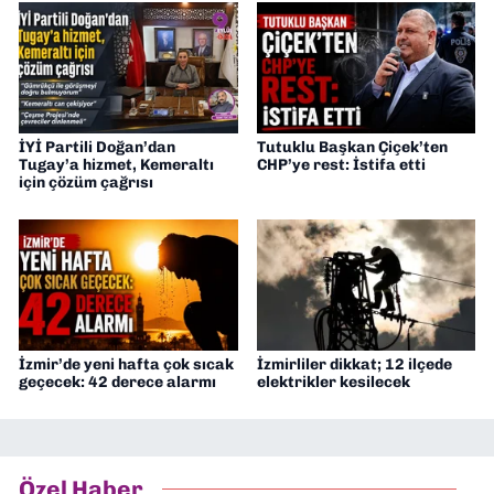
İYİ Partili Doğan’dan
Tutuklu Başkan Çiçek’ten
Tugay’a hizmet, Kemeraltı
CHP’ye rest: İstifa etti
için çözüm çağrısı
İzmir’de yeni hafta çok sıcak
İzmirliler dikkat; 12 ilçede
geçecek: 42 derece alarmı
elektrikler kesilecek
Özel Haber