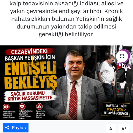
kalp tedavisinin aksadığı iddiası, ailesi ve
yakın çevresinde endişeyi artırdı. Kronik
SAĞLIK
rahatsızlıkları bulunan Yetişkin’in sağlık
durumunun yakından takip edilmesi
SPOR
gerektiği belirtiliyor.
TEKNOLOJİ
YAŞAM
YEREL YÖNETİMLER
Paylaş
-
+
A
A