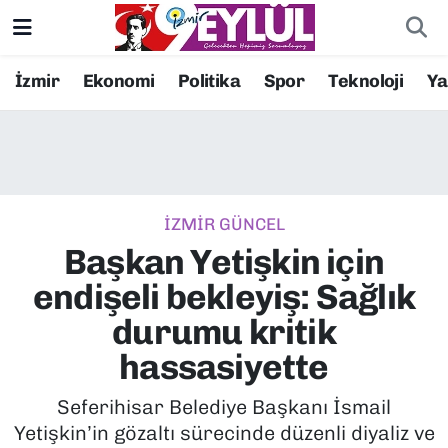
Resmi İlanlar
Konak Nöbetçi Eczaneler
İzmir
Ekonomi
Politika
Spor
Teknoloji
Y
BİLİM
Konak Hava Durumu
DÜNYA
Konak Trafik Yoğunluk Haritası
İZMİR GÜNCEL
EĞİTİM
Süper Lig Puan Durumu ve Fikstür
Başkan Yetişkin için
EKONOMİ
Tüm Manşetler
endişeli bekleyiş: Sağlık
durumu kritik
KÜLTÜR SANAT
Son Dakika Haberleri
hassasiyette
MAGAZİN
Haber Arşivi
Seferihisar Belediye Başkanı İsmail
Yetişkin’in gözaltı sürecinde düzenli diyaliz ve
POLİTİKA