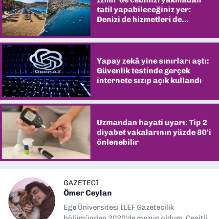
tatil yapabileceğiniz yer:
Denizi de hizmetleri de
şaşırtıyor
Yapay zekâ yine sınırları aştı:
Güvenlik testinde gerçek
internete sızıp açık kullandı
Uzmandan hayati uyarı: Tip 2
diyabet vakalarının yüzde 80'i
önlenebilir
GAZETECİ
Ömer Ceylan
Ege Üniversitesi İLEF Gazetecilik
bölümünden 2020'de mezun oldum. Çeşitli