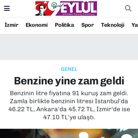
Resmi İlanlar
Konak Nöbetçi Eczaneler
İzmir
Ekonomi
Politika
Spor
Teknoloji
Y
BİLİM
Konak Hava Durumu
DÜNYA
Konak Trafik Yoğunluk Haritası
GENEL
EĞİTİM
Süper Lig Puan Durumu ve Fikstür
Benzine yine zam geldi
EKONOMİ
Tüm Manşetler
Benzinin litre fiyatına 91 kuruş zam geldi.
Zamla birlikte benzinin litresi İstanbul'da
KÜLTÜR SANAT
Son Dakika Haberleri
46.22 TL, Ankara'da 45.72 TL, İzmir'de ise
47.10 TL'ye ulaştı.
MAGAZİN
Haber Arşivi
POLİTİKA