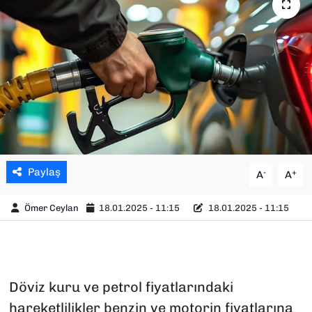
SAĞLIK
SPOR
TEKNOLOJİ
YAŞAM
YEREL YÖNETİMLER
Paylaş
-
+
A
A
Ömer Ceylan
18.01.2025 - 11:15
18.01.2025 - 11:15
Döviz kuru ve petrol fiyatlarındaki
hareketlilikler benzin ve motorin fiyatlarına