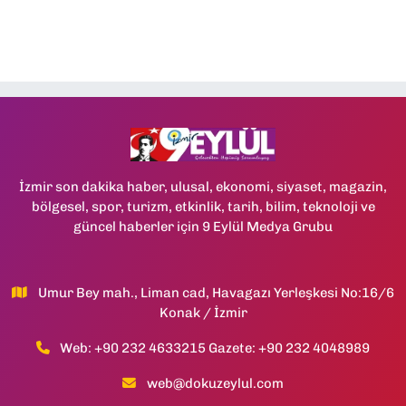
İzmir son dakika haber, ulusal, ekonomi, siyaset, magazin,
bölgesel, spor, turizm, etkinlik, tarih, bilim, teknoloji ve
güncel haberler için 9 Eylül Medya Grubu
Umur Bey mah., Liman cad, Havagazı Yerleşkesi No:16/6
Konak / İzmir
Web: +90 232 4633215 Gazete: +90 232 4048989
web@dokuzeylul.com