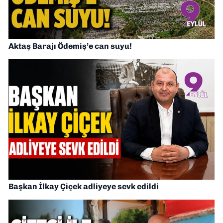
Aktaş Barajı Ödemiş’e can suyu!
Başkan İlkay Çiçek adliyeye sevk edildi