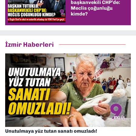
başkanvekili CHP’de:
Meclis çoğunluğu
kimde?
İzmir Haberleri
Unutulmaya yüz tutan sanatı omuzladı!