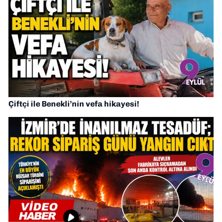
Çiftçi ile Benekli’nin vefa hikayesi!