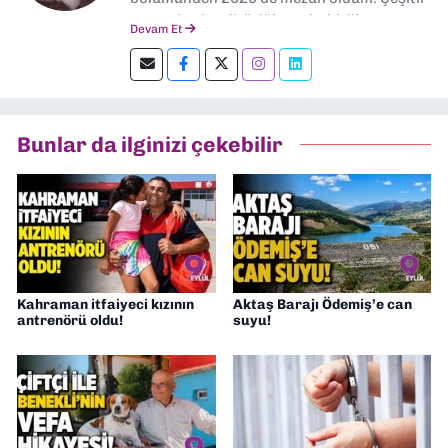
gazetelerde editörlük, muhabirlik yaptım.
Devam Et
Şu an kültür-sanat muhabirliği ve
editörlük yapıyorum.
Bunlar da ilginizi çekebilir
Kahraman itfaiyeci kızının
Aktaş Barajı Ödemiş’e can
antrenörü oldu!
suyu!