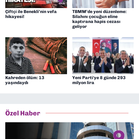
Çiftçi ile Benekli’nin vefa
TBMM’de yeni düzenleme:
hikayesi!
Silahını çocuğun eline
kaptırana hapis cezası
geliyor
Kahreden ölüm: 13
Yeni Parti'ye 8 günde 293
yaşındaydı
milyon lira
Özel Haber