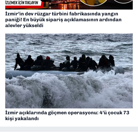
İzmir’in dev rüzgar türbini fabrikasında yangın
paniği! En büyük sipariş açıklamasının ardından
alevler yükseldi
İzmir açıklarında göçmen operasyonu: 4’ü çocuk 73
kişi yakalandı