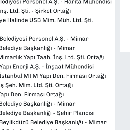
ediyesi Personel A.Ş. - Harita Mühendisi
. Ltd. Şti. - Şirket Ortağı
e Halinde USB Mim. Müh. Ltd. Şti.
elediyesi Personel A.Ş. - Mimar
elediye Başkanlığı - Mimar
rlık Yapı Taah. İnş. Ltd. Şti. Ortağı
ı Enerji A.Ş. - İnşaat Mühendisi
stanbul MTM Yapı Den. Firması Ortağı
 Şeh. Mim. Ltd. Şti. Ortağı
pı Den. Firması Ortağı
elediye Başkanlığı - Mimar
lediye Başkanlığı - Şehir Plancısı
eylikdüzü Belediye Başkanlığı - Mimar