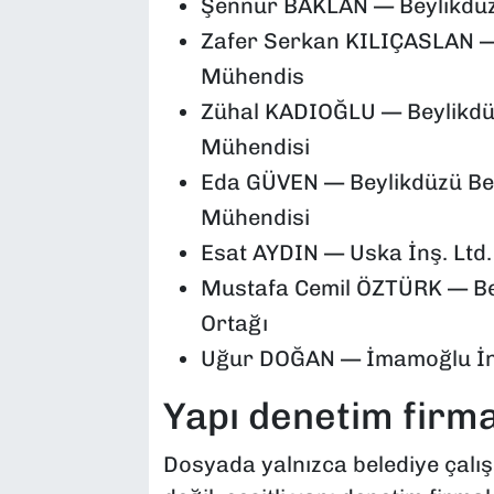
Şennur BAKLAN — Beylikdüzü
Zafer Serkan KILIÇASLAN — 
Mühendis
Zühal KADIOĞLU — Beylikdüz
Mühendisi
Eda GÜVEN — Beylikdüzü Bel
Mühendisi
Esat AYDIN — Uska İnş. Ltd. 
Mustafa Cemil ÖZTÜRK — Beyaz
Ortağı
Uğur DOĞAN — İmamoğlu İnş. 
Yapı denetim firma
Dosyada yalnızca belediye çalışa