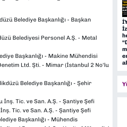
üzü Belediye Başkanlığı - Başkan
İ
İ
h
düzü
Belediyesi Personel A.Ş. - Metal
“
m
e
ediye Başkanlığı - Makine Mühendisi
a
netim Ltd. Şti. - Mimar (İstanbul 2 No'lu
ikdüzü Belediye Başkanlığı - Şehir
Y
ş. Tic. ve San. A.Ş. - Şantiye Şefi
. Tic. ve San. A.Ş. - Şantiye Şefi
lediye Başkanlığı - Mühendis