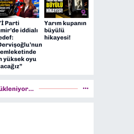
Yİ Parti
Yarım kupanın
zmir’de iddialı
büyülü
edef:
hikayesi!
Dervişoğlu’nun
emleketinde
n yüksek oyu
lacağız”
ükleniyor...