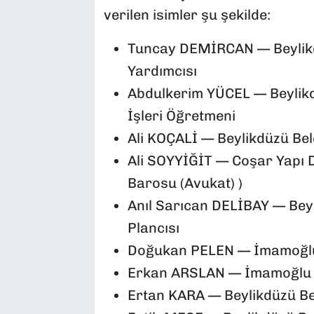
verilen isimler şu şekilde:
Tuncay DEMİRCAN — Beylikd
Yardımcısı
Abdulkerim YÜCEL — Beylik
İşleri Öğretmeni
Ali KOÇALİ — Beylikdüzü Bel
Ali SOYYİĞİT — Coşar Yapı De
Barosu (Avukat) )
Anıl Sarıcan DELİBAY — Beyl
Plancısı
Doğukan PELEN — İmamoğlu İn
Erkan ARSLAN — İmamoğlu İnş
Ertan KARA — Beylikdüzü Be