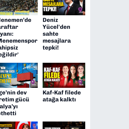
enemen’de
Deniz
araftar
Yücel'den
syanı:
sahte
Menemenspor
mesajlara
ahipsiz
tepki!
eğildir'
ge’nin dev
Kaf-Kaf filede
retim gücü
atağa kalktı
talya’yı
ethetti