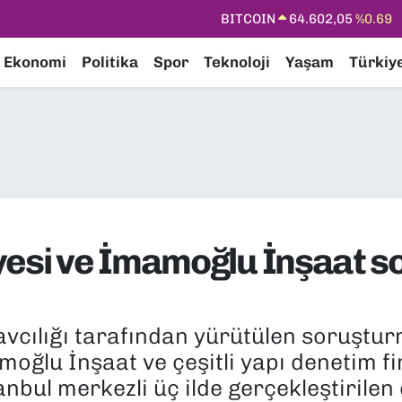
DOLAR
47,5986
%0.06
EURO
55,0700
%0.1
Ekonomi
Politika
Spor
Teknoloji
Yaşam
Türkiy
STERLİN
64,2438
%0.21
GRAM ALTIN
6518.23
%0.39
BİST100
13.768
%48
BITCOIN
64.602,05
%0.69
yesi ve İmamoğlu İnşaat 
avcılığı tarafından yürütülen soruşt
moğlu İnşaat ve çeşitli yapı denetim f
nbul merkezli üç ilde gerçekleştirilen