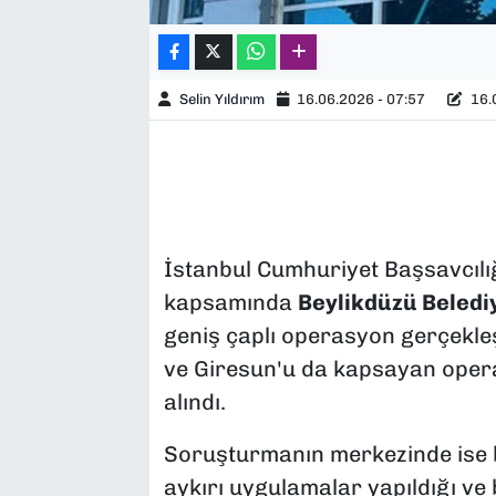
Selin Yıldırım
16.06.2026 - 07:57
16.0
İstanbul Cumhuriyet Başsavcılı
kapsamında
Beylikdüzü Beledi
geniş çaplı operasyon gerçekleş
ve Giresun'u da kapsayan opera
alındı.
Soruşturmanın merkezinde ise b
aykırı uygulamalar yapıldığı ve 