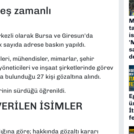
 eş zamanlı
M
t
i
erkezli olarak Bursa ve Giresun'da
'
sayıda adrese baskın yapıldı.
s
d
eri, mühendisler, mimarlar, şehir
yöneticileri ve inşaat şirketlerinde görev
 bulunduğu 27 kişi gözaltına alındı.
rinin sürdüğü öğrenildi.
E
ü
VERİLEN İSİMLER
İ
f
ığına göre; hakkında gözaltı kararı