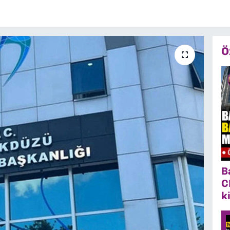
Ö
B
C
k