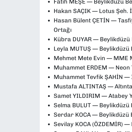
Fatih MEŞE — Beylikdüzü Bel
Hakan SAÇIK — Lotus Şeh. İnş
Hasan Bülent ÇETİN — Tasfiy
Ortağı
Kübra DUYAR — Beylikdüzü B
Leyla MUTUŞ — Beylikdüzü B
Mehmet Mete Evin — MME Mima
Muhammet ERDEM — Neon Yap
Muhammet Tevfik ŞAHİN — İ
Mustafa ALTINTAŞ — Altıntaş
Samet YILDIRIM — Atabey Ya
Selma BULUT — Beylikdüzü B
Serdar KOCA — Beylikdüzü Be
Sevilay KOCA (ÖZDEMİR) — B