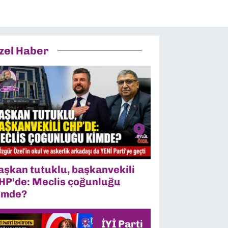
zel Haber
aşkan tutuklu, başkanvekili
HP’de: Meclis çoğunluğu
imde?
İYİ Parti