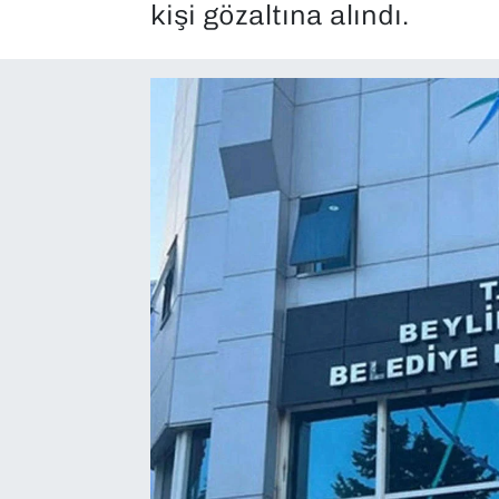
kişi gözaltına alındı.
SAĞLIK
SPOR
TEKNOLOJİ
YAŞAM
YEREL YÖNETİMLER