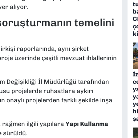
t
yer alıyor.
b
C
ı soruşturmanın temelini
ç
k
rkişi raporlarında, aynı şirket
roje üzerinde çeşitli mevzuat ihlallerinin
İ
lim Değişikliği İl Müdürlüğü tarafından
c
y
usu projelerde ruhsatlara aykırı
y
rın onaylı projelerden farklı şekilde inşa
y
h
ş
 rağmen ilgili yapılara
Yapı Kullanma
e sürüldü.