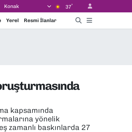
°
Konak
37
e
Yerel
Resmi İlanlar
soruşturmasında
urma kapsamında
irmalarına yönelik
 eş zamanlı baskınlarda 27