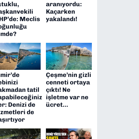
utuklu,
aranıyordu:
aşkanvekili
Kaçarken
HP’de: Meclis
yakalandı!
oğunluğu
imde?
zmir’de
Çeşme’nin gizli
ebinizi
cenneti ortaya
akmadan tatil
çıktı! Ne
apabileceğiniz
işletme var ne
er: Denizi de
ücret…
izmetleri de
aşırtıyor