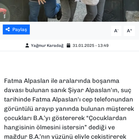
Paylaş
-
+
A
A
Yağmur Karadağ
31.01.2025 - 13:49
Fatma Alpaslan ile aralarında boşanma
davası bulunan sanık Şiyar Alpaslan'ın, suç
tarihinde Fatma Alpaslan'ı cep telefonundan
görüntülü arayıp yanında bulunan müşterek
çocukları B.A.’yı göstererek “Çocuklardan
hangisinin ölmesini istersin” dediği ve
mağdur B.A.’nın yüzünü eliyle çekiştirerek