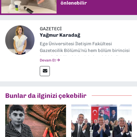
önlenebilir
GAZETECI
Yağmur Karadağ
Ege Üniversitesi İletişim Fakültesi
Gazetecilik Bölümü’nü hem bölüm birincisi
hem de fakülte birincisi olarak bitirdim.
Devam Et
Ardından Ege Üniversitesi'nde “Siyasal
İletişim” üzerine yüksek lisans eğitimimi
tamamladım. Halen aynı anabilim dalında
“İklim Krizi Haberciliği” üzerine doktora
eğitimim sürüyor. 9 Eylül'de “Haber
Bunlar da ilginizi çekebilir
Müdürü” olarak görev almaktayım. Hak
odaklı haberciliğe dair çalışmalar
yapıyorum