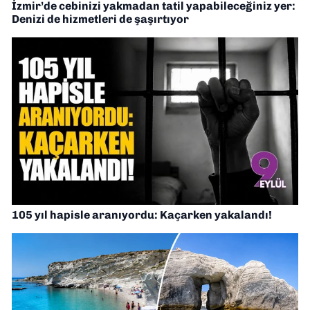
İzmir’de cebinizi yakmadan tatil yapabileceğiniz yer:
Denizi de hizmetleri de şaşırtıyor
105 yıl hapisle aranıyordu: Kaçarken yakalandı!