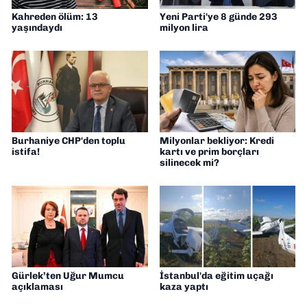
Kahreden ölüm: 13
Yeni Parti'ye 8 günde 293
yaşındaydı
milyon lira
Burhaniye CHP'den toplu
Milyonlar bekliyor: Kredi
istifa!
kartı ve prim borçları
silinecek mi?
Gürlek’ten Uğur Mumcu
İstanbul'da eğitim uçağı
açıklaması
kaza yaptı