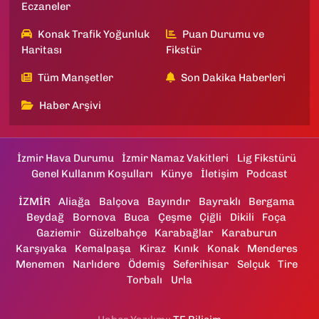
Eczaneler
Konak Trafik Yoğunluk
Puan Durumu ve
Haritası
Fikstür
Tüm Manşetler
Son Dakika Haberleri
Haber Arşivi
İzmir Hava Durumu
İzmir Namaz Vakitleri
Lig Fikstürü
Genel Kullanım Koşulları
Künye
İletişim
Podcast
İZMİR
Aliağa
Balçova
Bayındır
Bayraklı
Bergama
Beydağ
Bornova
Buca
Çeşme
Çiğli
Dikili
Foça
Gaziemir
Güzelbahçe
Karabağlar
Karaburun
Karşıyaka
Kemalpaşa
Kiraz
Kınık
Konak
Menderes
Menemen
Narlıdere
Ödemiş
Seferihisar
Selçuk
Tire
Torbalı
Urla