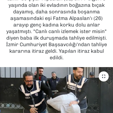
yaşında olan iki evladının boğazına bıçak
SAĞLIK
dayamış, daha sonrasında boşanma
aşamasındaki eşi Fatma Alpaslan'ı (26)
SPOR
arayıp genç kadına korku dolu anlar
yaşatmıştı. "Canlı canlı izlemek ister misin"
TEKNOLOJİ
diyen baba ilk duruşmada tahliye edilmişti.
İzmir Cumhuriyet Başsavcılığı'ndan tahliye
YAŞAM
kararına itiraz geldi. Yapılan itiraz kabul
edildi.
YEREL YÖNETİMLER