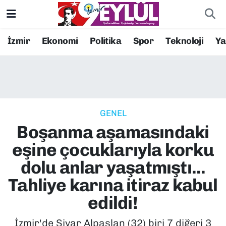
Resmi İlanlar
Konak Nöbetçi Eczaneler
İzmir
Ekonomi
Politika
Spor
Teknoloji
Y
BİLİM
Konak Hava Durumu
DÜNYA
Konak Trafik Yoğunluk Haritası
GENEL
EĞİTİM
Süper Lig Puan Durumu ve Fikstür
Boşanma aşamasındaki
EKONOMİ
Tüm Manşetler
eşine çocuklarıyla korku
dolu anlar yaşatmıştı...
KÜLTÜR SANAT
Son Dakika Haberleri
Tahliye karına itiraz kabul
MAGAZİN
Haber Arşivi
edildi!
POLİTİKA
İzmir'de Şiyar Alpaslan (32) biri 7 diğeri 3