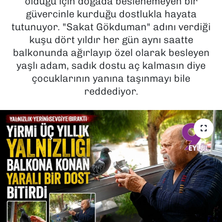
olduğu için doğada beslenemeyen bir
güvercinle kurduğu dostlukla hayata
SAĞLIK
tutunuyor. "Sakat Gökduman" adını verdiği
kuşu dört yıldır her gün aynı saatte
SPOR
balkonunda ağırlayıp özel olarak besleyen
yaşlı adam, sadık dostu aç kalmasın diye
TEKNOLOJİ
çocuklarının yanına taşınmayı bile
reddediyor.
YAŞAM
YEREL YÖNETİMLER