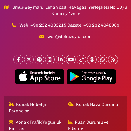
Umur Bey mah., Liman cad, Havagazı Yerleşkesi No:16/6
Konak / İzmir
Web: +90 232 4633215 Gazete: +90 232 4048989
web@dokuzeylul.com
Konak Nöbetçi
Konak Hava Durumu
Eczaneler
Konak Trafik Yoğunluk
Puan Durumu ve
Haritası
Fikstür