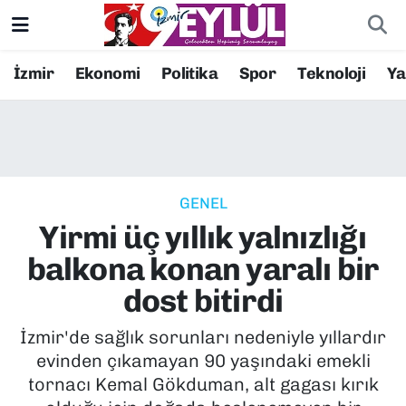
Resmi İlanlar
Konak Nöbetçi Eczaneler
İzmir
Ekonomi
Politika
Spor
Teknoloji
Y
BİLİM
Konak Hava Durumu
DÜNYA
Konak Trafik Yoğunluk Haritası
GENEL
EĞİTİM
Süper Lig Puan Durumu ve Fikstür
Yirmi üç yıllık yalnızlığı
EKONOMİ
Tüm Manşetler
balkona konan yaralı bir
dost bitirdi
KÜLTÜR SANAT
Son Dakika Haberleri
İzmir'de sağlık sorunları nedeniyle yıllardır
MAGAZİN
Haber Arşivi
evinden çıkamayan 90 yaşındaki emekli
tornacı Kemal Gökduman, alt gagası kırık
POLİTİKA