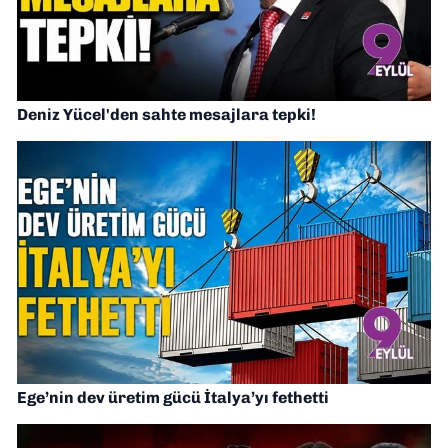
Deniz Yücel'den sahte mesajlara tepki!
Ege’nin dev üretim gücü İtalya’yı fethetti