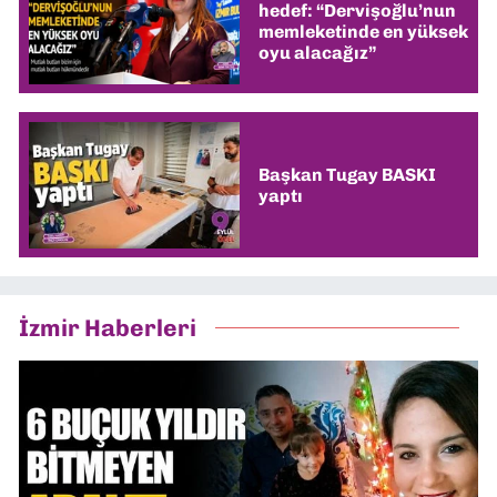
hedef: “Dervişoğlu’nun
memleketinde en yüksek
oyu alacağız”
Başkan Tugay BASKI
yaptı
İzmir Haberleri