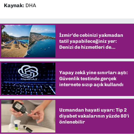
Kaynak:
DHA
İzmir’de cebinizi yakmadan
tatil yapabileceğiniz yer:
Denizi de hizmetleri de
şaşırtıyor
Yapay zekâ yine sınırları aştı:
Güvenlik testinde gerçek
internete sızıp açık kullandı
Uzmandan hayati uyarı: Tip 2
diyabet vakalarının yüzde 80'i
önlenebilir