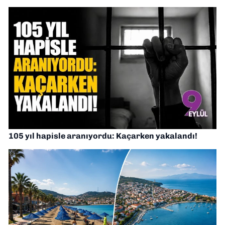
105 yıl hapisle aranıyordu: Kaçarken yakalandı!