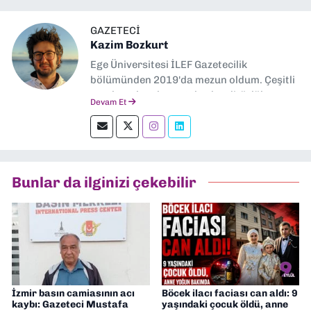
GAZETECI
Kazim Bozkurt
Ege Üniversitesi İLEF Gazetecilik
bölümünden 2019'da mezun oldum. Çeşitli
yerel ve ulusal gazetelerde editörlük,
Devam Et
muhabirlik yaptım. Teknoloji bloglarını
okumayı severim.
Bunlar da ilginizi çekebilir
İzmir basın camiasının acı
Böcek ilacı faciası can aldı: 9
kaybı: Gazeteci Mustafa
yaşındaki çocuk öldü, anne