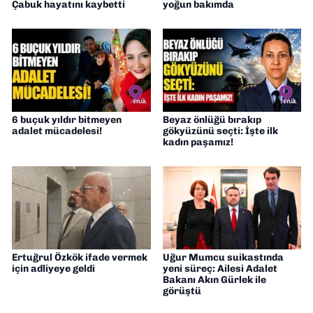
Çabuk hayatını kaybetti
yoğun bakımda
6 buçuk yıldır bitmeyen
Beyaz önlüğü bırakıp
adalet mücadelesi!
gökyüzünü seçti: İşte ilk
kadın paşamız!
Ertuğrul Özkök ifade vermek
Uğur Mumcu suikastında
için adliyeye geldi
yeni süreç: Ailesi Adalet
Bakanı Akın Gürlek ile
görüştü