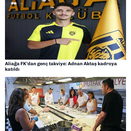
Aliağa FK’dan genç takviye: Adnan Aktaş kadroya
katıldı