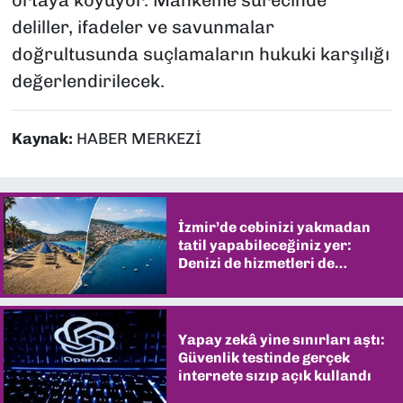
deliller, ifadeler ve savunmalar
doğrultusunda suçlamaların hukuki karşılığı
değerlendirilecek.
Kaynak:
HABER MERKEZİ
İzmir’de cebinizi yakmadan
tatil yapabileceğiniz yer:
Denizi de hizmetleri de
şaşırtıyor
Yapay zekâ yine sınırları aştı:
Güvenlik testinde gerçek
internete sızıp açık kullandı