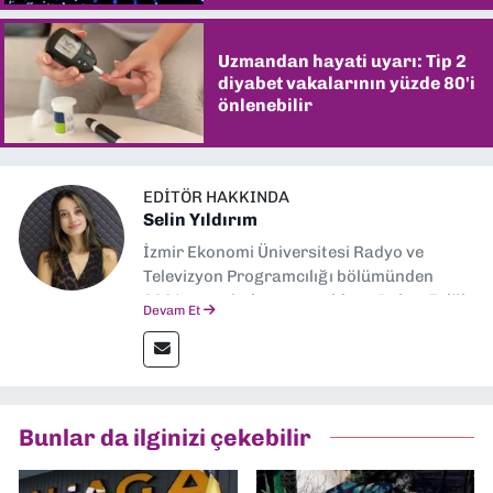
Uzmandan hayati uyarı: Tip 2
diyabet vakalarının yüzde 80'i
önlenebilir
EDITÖR HAKKINDA
Selin Yıldırım
İzmir Ekonomi Üniversitesi Radyo ve
Televizyon Programcılığı bölümünden
2024 senesinde mezun oldum. Dokuz Eylül
Devam Et
Gazetesi'nde spor yazarlığı yaparken,
editörlük görevini de üstleniyorum.
Bunlar da ilginizi çekebilir