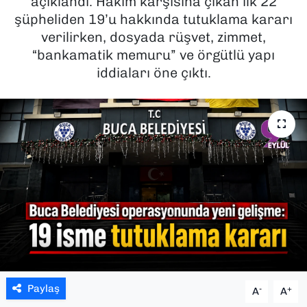
açıklandı. Hakim karşısına çıkan ilk 22
şüpheliden 19’u hakkında tutuklama kararı
SAĞLIK
verilirken, dosyada rüşvet, zimmet,
“bankamatik memuru” ve örgütlü yapı
SPOR
iddiaları öne çıktı.
TEKNOLOJİ
YAŞAM
YEREL YÖNETİMLER
Paylaş
-
+
A
A