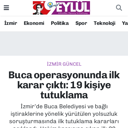
Resmi İlanlar
Konak Nöbetçi Eczaneler
İzmir
Ekonomi
Politika
Spor
Teknoloji
Y
BİLİM
Konak Hava Durumu
DÜNYA
Konak Trafik Yoğunluk Haritası
İZMİR GÜNCEL
EĞİTİM
Süper Lig Puan Durumu ve Fikstür
Buca operasyonunda ilk
EKONOMİ
Tüm Manşetler
karar çıktı: 19 kişiye
tutuklama
KÜLTÜR SANAT
Son Dakika Haberleri
İzmir’de Buca Belediyesi ve bağlı
MAGAZİN
Haber Arşivi
iştiraklerine yönelik yürütülen yolsuzluk
soruşturmasında ilk tutuklama kararları
POLİTİKA