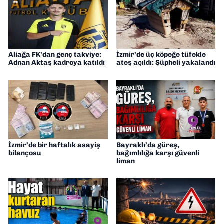
Aliağa FK’dan genç takviye:
İzmir’de üç köpeğe tüfekle
Adnan Aktaş kadroya katıldı
ateş açıldı: Şüpheli yakalandı
İzmir’de bir haftalık asayiş
Bayraklı’da güreş,
bilançosu
bağımlılığa karşı güvenli
liman