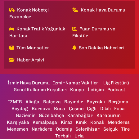
Konak Nöbetçi
Konak Hava Durumu
Eczaneler
Konak Trafik Yoğunluk
Puan Durumu ve
Haritası
Fikstür
Tüm Manşetler
Son Dakika Haberleri
Haber Arşivi
İzmir Hava Durumu
İzmir Namaz Vakitleri
Lig Fikstürü
Genel Kullanım Koşulları
Künye
İletişim
Podcast
İZMİR
Aliağa
Balçova
Bayındır
Bayraklı
Bergama
Beydağ
Bornova
Buca
Çeşme
Çiğli
Dikili
Foça
Gaziemir
Güzelbahçe
Karabağlar
Karaburun
Karşıyaka
Kemalpaşa
Kiraz
Kınık
Konak
Menderes
Menemen
Narlıdere
Ödemiş
Seferihisar
Selçuk
Tire
Torbalı
Urla