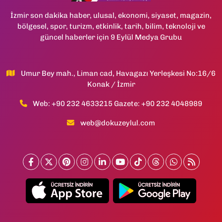
İzmir son dakika haber, ulusal, ekonomi, siyaset, magazin,
bölgesel, spor, turizm, etkinlik, tarih, bilim, teknoloji ve
güncel haberler için 9 Eylül Medya Grubu
Umur Bey mah., Liman cad, Havagazı Yerleşkesi No:16/6
Konak / İzmir
Web: +90 232 4633215 Gazete: +90 232 4048989
web@dokuzeylul.com