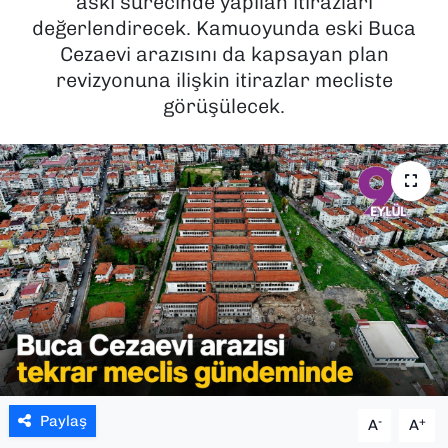
askı sürecinde yapılan itirazları
değerlendirecek. Kamuoyunda eski Buca
SAĞLIK
Cezaevi arazısını da kapsayan plan
revizyonuna ilişkin itirazlar mecliste
SPOR
görüşülecek.
TEKNOLOJİ
YAŞAM
YEREL YÖNETİMLER
Paylaş
-
+
A
A