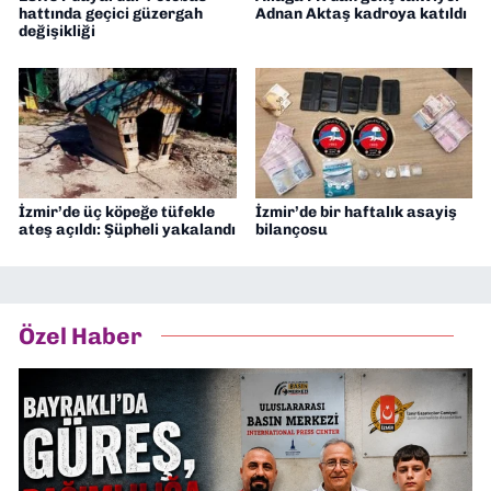
hattında geçici güzergah
Adnan Aktaş kadroya katıldı
değişikliği
İzmir’de üç köpeğe tüfekle
İzmir’de bir haftalık asayiş
ateş açıldı: Şüpheli yakalandı
bilançosu
Özel Haber