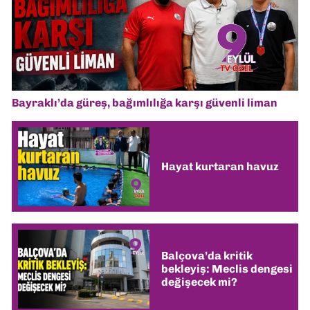
Bayraklı’da güreş, bağımlılığa karşı güvenli liman
Hayat kurtaran havuz
Balçova’da kritik
bekleyiş: Meclis dengesi
değişecek mi?