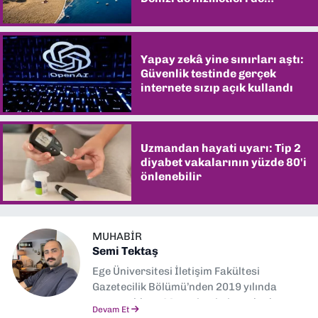
şaşırtıyor
Yapay zekâ yine sınırları aştı:
Güvenlik testinde gerçek
internete sızıp açık kullandı
Uzmandan hayati uyarı: Tip 2
diyabet vakalarının yüzde 80'i
önlenebilir
MUHABIR
Semi Tektaş
Ege Üniversitesi İletişim Fakültesi
Gazetecilik Bölümü’nden 2019 yılında
mezun oldum. Mezuniyetimin ardından
Devam Et