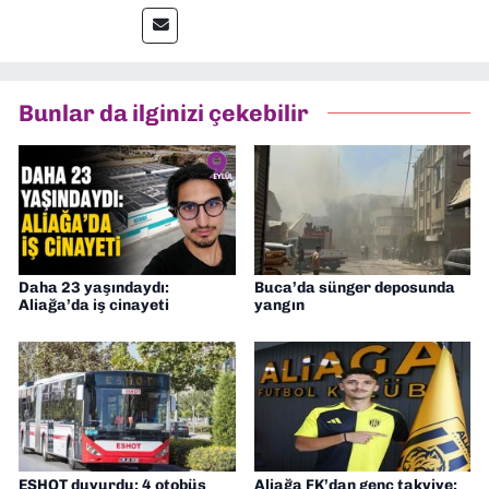
Ekonomik Çözüm, Yeni İzmir ve İlkses
Gazetesi gibi yayınlarda görev alarak
gazetecilik kariyerime başladım. Şubat
2026’dan bu yana ise Dokuz Eylül
Gazetesi’nde politika ve ekonomi
Bunlar da ilginizi çekebilir
muhabirliği yapıyorum.
Daha 23 yaşındaydı:
Buca’da sünger deposunda
Aliağa’da iş cinayeti
yangın
ESHOT duyurdu: 4 otobüs
Aliağa FK’dan genç takviye: