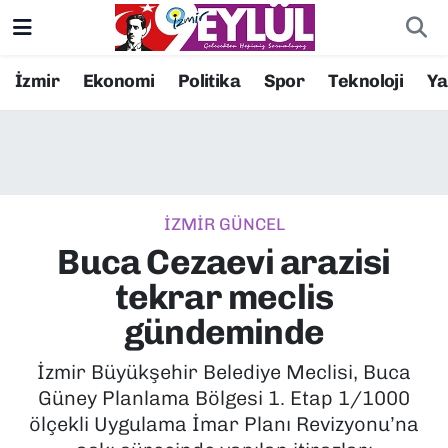
Resmi İlanlar
Konak Nöbetçi Eczaneler
İzmir
Ekonomi
Politika
Spor
Teknoloji
Y
BİLİM
Konak Hava Durumu
DÜNYA
Konak Trafik Yoğunluk Haritası
İZMİR GÜNCEL
EĞİTİM
Süper Lig Puan Durumu ve Fikstür
Buca Cezaevi arazisi
EKONOMİ
Tüm Manşetler
tekrar meclis
gündeminde
KÜLTÜR SANAT
Son Dakika Haberleri
İzmir Büyükşehir Belediye Meclisi, Buca
MAGAZİN
Haber Arşivi
Güney Planlama Bölgesi 1. Etap 1/1000
ölçekli Uygulama İmar Planı Revizyonu’na
POLİTİKA