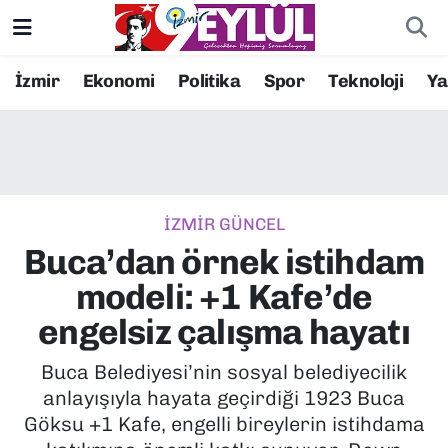
Resmi İlanlar
Konak Nöbetçi Eczaneler
İzmir
Ekonomi
Politika
Spor
Teknoloji
Y
BİLİM
Konak Hava Durumu
DÜNYA
Konak Trafik Yoğunluk Haritası
İZMİR GÜNCEL
EĞİTİM
Süper Lig Puan Durumu ve Fikstür
Buca’dan örnek istihdam
EKONOMİ
Tüm Manşetler
modeli: +1 Kafe’de
engelsiz çalışma hayatı
KÜLTÜR SANAT
Son Dakika Haberleri
Buca Belediyesi’nin sosyal belediyecilik
MAGAZİN
Haber Arşivi
anlayışıyla hayata geçirdiği 1923 Buca
Göksu +1 Kafe, engelli bireylerin istihdama
POLİTİKA