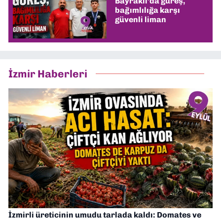
Bayraklı’da güreş,
bağımlılığa karşı
güvenli liman
İzmir Haberleri
İzmirli üreticinin umudu tarlada kaldı: Domates ve