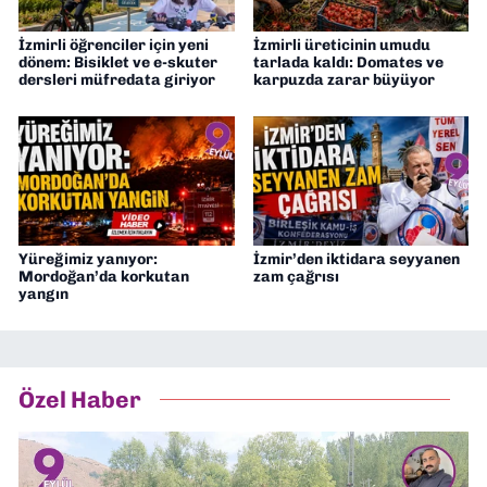
İzmirli öğrenciler için yeni
İzmirli üreticinin umudu
dönem: Bisiklet ve e-skuter
tarlada kaldı: Domates ve
dersleri müfredata giriyor
karpuzda zarar büyüyor
Yüreğimiz yanıyor:
İzmir’den iktidara seyyanen
Mordoğan’da korkutan
zam çağrısı
yangın
Özel Haber