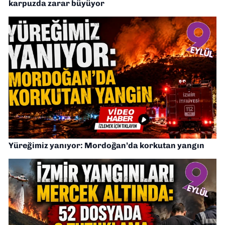
karpuzda zarar büyüyor
Yüreğimiz yanıyor: Mordoğan’da korkutan yangın