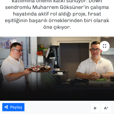
katılımına önemli katkı sunuyor. Down
sendromlu Muharrem Göksüner’in çalışma
SAĞLIK
hayatında aktif rol aldığı proje, fırsat
eşitliğinin başarılı örneklerinden biri olarak
SPOR
öne çıkıyor.
TEKNOLOJİ
YAŞAM
YEREL YÖNETİMLER
Paylaş
-
+
A
A