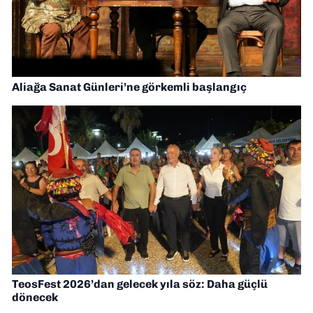
Aliağa Sanat Günleri’ne görkemli başlangıç
TeosFest 2026’dan gelecek yıla söz: Daha güçlü
dönecek