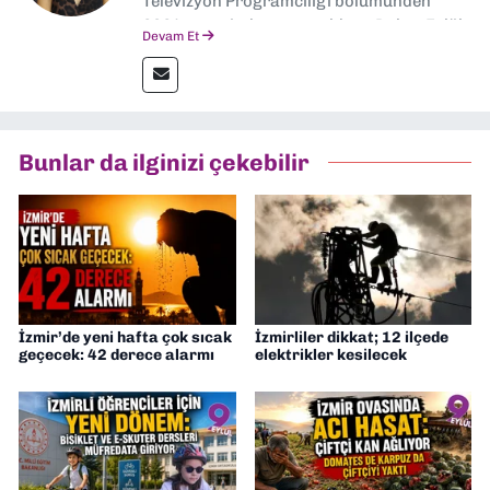
Televizyon Programcılığı bölümünden
2024 senesinde mezun oldum. Dokuz Eylül
Devam Et
Gazetesi'nde spor yazarlığı yaparken,
editörlük görevini de üstleniyorum.
Bunlar da ilginizi çekebilir
İzmir’de yeni hafta çok sıcak
İzmirliler dikkat; 12 ilçede
geçecek: 42 derece alarmı
elektrikler kesilecek