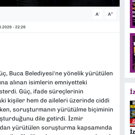
-
+
A
A
.2026 - 22:26
ç, Buca Belediyesi'ne yönelik yürütülen
a alınan isimlerin emniyetteki
terdi. Güç, ifade süreçlerinin
İ
i kişiler hem de aileleri üzerinde ciddi
ken, soruşturmanın yürütülme biçiminin
turduğunu dile getirdi. İzmir
ından yürütülen soruşturma kapsamında
İ