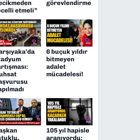
ecikmeden
görevlendirme
ecelli etmeli”
arşıyaka’da
6 buçuk yıldır
tadyum
bitmeyen
artışması:
adalet
uhsat
mücadelesi!
aşvurusu
apılmadı
aşkan
105 yıl hapisle
utuklu,
aranıyordu: