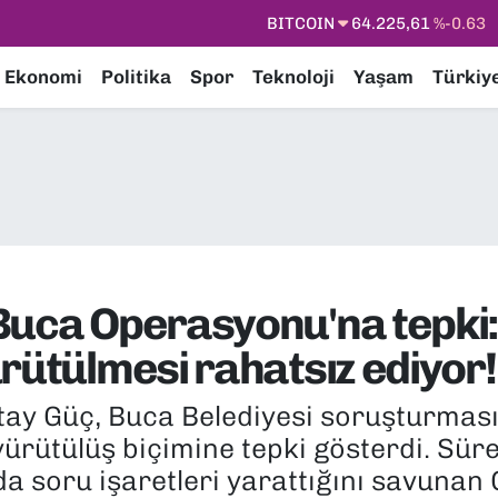
DOLAR
47,7143
%0.16
EURO
55,0317
%-0.02
Ekonomi
Politika
Spor
Teknoloji
Yaşam
Türkiy
STERLİN
64,2463
%0.07
GRAM ALTIN
6574.81
%1.44
BİST100
13.799
%70
BITCOIN
64.225,61
%-0.63
Buca Operasyonu'na tepki:
rütülmesi rahatsız ediyor!
tay Güç, Buca Belediyesi soruşturmasın
ürütülüş biçimine tepki gösterdi. Sür
a soru işaretleri yarattığını savunan