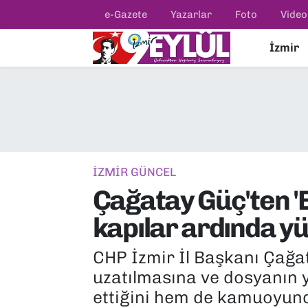
e-Gazete
Yazarlar
Foto
Video
İzmir
Resmi İlanlar
Konak Nöbetçi Eczaneler
BİLİM
Konak Hava Durumu
DÜNYA
Konak Trafik Yoğunluk Haritası
EĞİTİM
Süper Lig Puan Durumu ve Fikstür
İZMİR GÜNCEL
Çağatay Güç'ten '
EKONOMİ
Tüm Manşetler
kapılar ardında yü
KÜLTÜR SANAT
Son Dakika Haberleri
CHP İzmir İl Başkanı Çağa
MAGAZİN
Haber Arşivi
uzatılmasına ve dosyanın y
ettiğini hem de kamuoyund
POLİTİKA