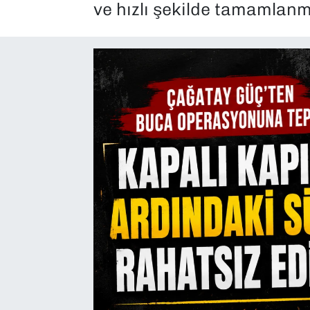
ve hızlı şekilde tamamlan
SAĞLIK
SPOR
TEKNOLOJİ
YAŞAM
YEREL YÖNETİMLER