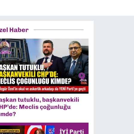
zel Haber
aşkan tutuklu, başkanvekili
HP’de: Meclis çoğunluğu
imde?
İYİ Parti