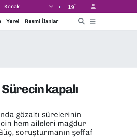
°
Konak
19
e
Yerel
Resmi İlanlar
 Sürecin kapalı
da gözaltı sürelerinin
ecin hem aileleri mağdur
 Güç, soruşturmanın şeffaf