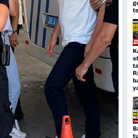
g
t
K
s
t
R
b
y
B
t