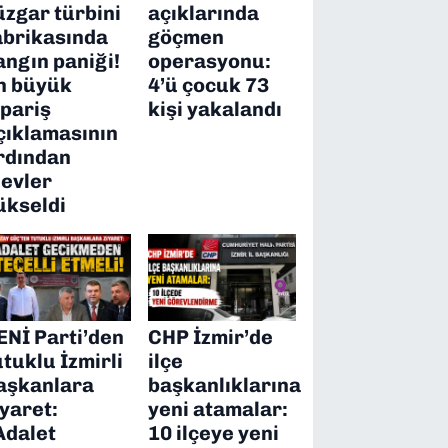
üzgar türbini
açıklarında
abrikasında
göçmen
angın paniği!
operasyonu:
n büyük
4’ü çocuk 73
ipariş
kişi yakalandı
çıklamasının
rdından
levler
ükseldi
ENİ Parti’den
CHP İzmir’de
utuklu İzmirli
ilçe
aşkanlara
başkanlıklarına
iyaret:
yeni atamalar:
Adalet
10 ilçeye yeni