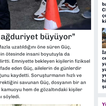
b
C
ç
k
mağduriyet büyüyor”
fazla uzatıldığını öne süren Güç,
İ
n ötesinde insani boyutuyla da
c
irtti. Emniyette bekleyen kişilerin fiziksel
y
ifade eden Güç, ailelerin de günlerdir
y
y
uğunu kaydetti. Soruşturmanın hızlı ve
h
rektiğini savunan Güç, dosyanın bir an
ş
 kamuoyu hem de gözaltındaki kişiler
ı söyledi.
Y