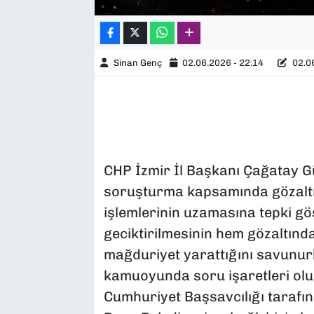
Sinan Genç
02.06.2026 - 22:14
02.06
CHP İzmir İl Başkanı Çağatay Gü
soruşturma kapsamında gözaltın
işlemlerinin uzamasına tepki gös
geciktirilmesinin hem gözaltındak
mağduriyet yarattığını savunur
kamuoyunda soru işaretleri oluş
Cumhuriyet Başsavcılığı taraf