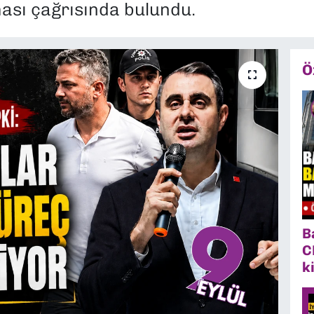
ması çağrısında bulundu.
Ö
B
C
k