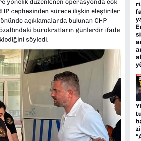
lere yönelik düzenlenen operasyonda çok
r
CHP cephesinden sürece ilişkin eleştiriler
f
y
 önünde açıklamalarda bulunan CHP
E
özaltındaki bürokratların günlerdir ifade
s
lediğini söyledi.
a
a
a
y
Y
t
b
z
“