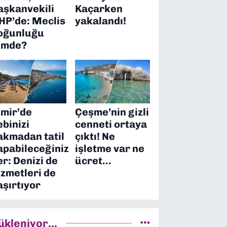
aşkanvekili
Kaçarken
HP’de: Meclis
yakalandı!
oğunluğu
imde?
zmir’de
Çeşme’nin gizli
ebinizi
cenneti ortaya
akmadan tatil
çıktı! Ne
apabileceğiniz
işletme var ne
er: Denizi de
ücret…
izmetleri de
aşırtıyor
ükleniyor...