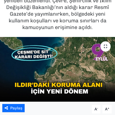
yeniden düzenlendi. Çevre, Şehircilik ve İklim
Değişikliği Bakanlığı’nın aldığı karar Resmî
SAĞLIK
Gazete’de yayımlanırken, bölgedeki yeni
kullanım koşulları ve koruma sınırları da
SPOR
kamuoyunun erişimine açıldı.
TEKNOLOJİ
YAŞAM
YEREL YÖNETİMLER
Paylaş
-
+
A
A