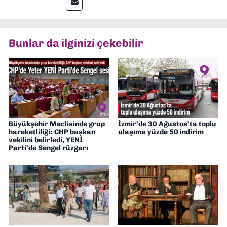
editörlük görevini de üstleniyorum.
Bunlar da ilginizi çekebilir
Büyükşehir Meclisinde grup
İzmir’de 30 Ağustos’ta toplu
hareketliliği: CHP başkan
ulaşıma yüzde 50 indirim
vekilini belirledi, YENİ
Parti’de Sengel rüzgarı