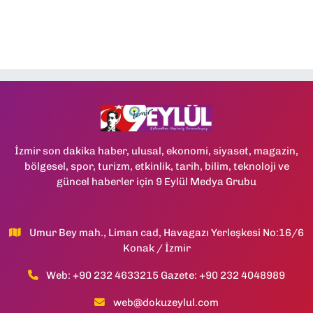
İzmir son dakika haber, ulusal, ekonomi, siyaset, magazin,
bölgesel, spor, turizm, etkinlik, tarih, bilim, teknoloji ve
güncel haberler için 9 Eylül Medya Grubu
Umur Bey mah., Liman cad, Havagazı Yerleşkesi No:16/6
Konak / İzmir
Web: +90 232 4633215 Gazete: +90 232 4048989
web@dokuzeylul.com