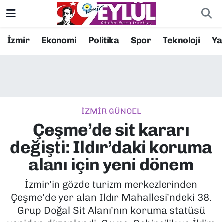
Resmi İlanlar
Konak Nöbetçi Eczaneler
İzmir
Ekonomi
Politika
Spor
Teknoloji
Y
BİLİM
Konak Hava Durumu
DÜNYA
Konak Trafik Yoğunluk Haritası
İZMİR GÜNCEL
EĞİTİM
Süper Lig Puan Durumu ve Fikstür
Çeşme’de sit kararı
EKONOMİ
Tüm Manşetler
değişti: Ildır’daki koruma
alanı için yeni dönem
KÜLTÜR SANAT
Son Dakika Haberleri
İzmir’in gözde turizm merkezlerinden
MAGAZİN
Haber Arşivi
Çeşme’de yer alan Ildır Mahallesi’ndeki 38.
Grup Doğal Sit Alanı’nın koruma statüsü
POLİTİKA