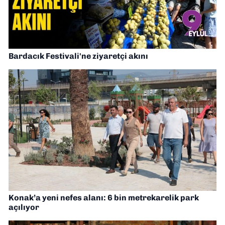
Bardacık Festivali'ne ziyaretçi akını
Konak’a yeni nefes alanı: 6 bin metrekarelik park
açılıyor