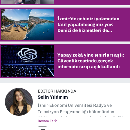
İzmir’de cebinizi yakmadan
tatil yapabileceğiniz yer:
Denizi de hizmetleri de
şaşırtıyor
Yapay zekâ yine sınırları aştı:
Güvenlik testinde gerçek
internete sızıp açık kullandı
EDITÖR HAKKINDA
Selin Yıldırım
İzmir Ekonomi Üniversitesi Radyo ve
Televizyon Programcılığı bölümünden
2024 senesinde mezun oldum. Dokuz Eylül
Devam Et
Gazetesi'nde spor yazarlığı yaparken,