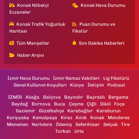
Konak Nöbetçi
Konak Hava Durumu
Eczaneler
Konak Trafik Yoğunluk
Puan Durumu ve
Haritası
Fikstür
Tüm Manşetler
Son Dakika Haberleri
Haber Arşivi
İzmir Hava Durumu
İzmir Namaz Vakitleri
Lig Fikstürü
Genel Kullanım Koşulları
Künye
İletişim
Podcast
İZMİR
Aliağa
Balçova
Bayındır
Bayraklı
Bergama
Beydağ
Bornova
Buca
Çeşme
Çiğli
Dikili
Foça
Gaziemir
Güzelbahçe
Karabağlar
Karaburun
Karşıyaka
Kemalpaşa
Kiraz
Kınık
Konak
Menderes
Menemen
Narlıdere
Ödemiş
Seferihisar
Selçuk
Tire
Torbalı
Urla