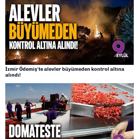
İzmir Ödemiş'te alevler büyümeden kontrol altına
alındı!