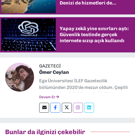
Denizi de hizmetleri de
şaşırtıyor
Yapay zekâ yine sınırları aştı:
Güvenlik testinde gerçek
internete sızıp açık kullandı
GAZETECİ
Ömer Ceylan
Ege Üniversitesi İLEF Gazetecilik
bölümünden 2020'de mezun oldum. Çeşitli
gazetelerde editörlük, muhabirlik yaptım.
Devam Et
Şu an kültür-sanat muhabirliği ve
editörlük yapıyorum.
Bunlar da ilginizi çekebilir