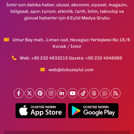
İzmir son dakika haber, ulusal, ekonomi, siyaset, magazin,
bölgesel, spor, turizm, etkinlik, tarih, bilim, teknoloji ve
güncel haberler için 9 Eylül Medya Grubu
Umur Bey mah., Liman cad, Havagazı Yerleşkesi No:16/6
Konak / İzmir
Web: +90 232 4633215 Gazete: +90 232 4048989
web@dokuzeylul.com