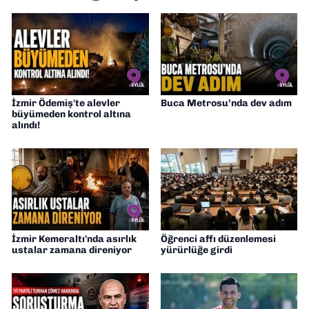
İzmir Ödemiş'te alevler
Buca Metrosu’nda dev adım
büyümeden kontrol altına
alındı!
İzmir Kemeraltı'nda asırlık
Öğrenci affı düzenlemesi
ustalar zamana direniyor
yürürlüğe girdi