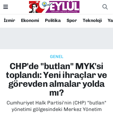
Resmi İlanlar
Konak Nöbetçi Eczaneler
İzmir
Ekonomi
Politika
Spor
Teknoloji
Y
BİLİM
Konak Hava Durumu
DÜNYA
Konak Trafik Yoğunluk Haritası
GENEL
EĞİTİM
Süper Lig Puan Durumu ve Fikstür
CHP'de "butlan" MYK'si
EKONOMİ
Tüm Manşetler
toplandı: Yeni ihraçlar ve
görevden almalar yolda
KÜLTÜR SANAT
Son Dakika Haberleri
mı?
MAGAZİN
Haber Arşivi
Cumhuriyet Halk Partisi'nin (CHP) "butlan"
yönetimi gölgesindeki Merkez Yönetim
POLİTİKA