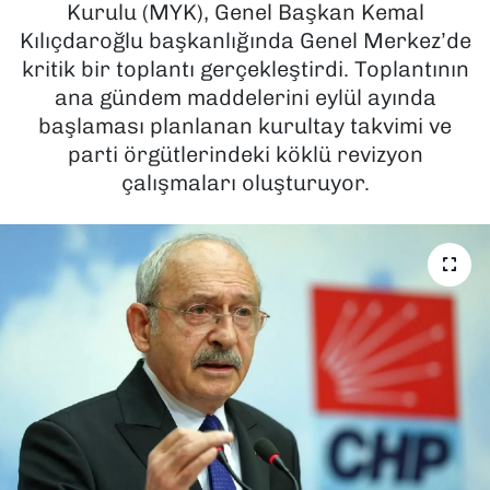
Kurulu (MYK), Genel Başkan Kemal
Kılıçdaroğlu başkanlığında Genel Merkez’de
SAĞLIK
kritik bir toplantı gerçekleştirdi. Toplantının
ana gündem maddelerini eylül ayında
SPOR
başlaması planlanan kurultay takvimi ve
TEKNOLOJİ
parti örgütlerindeki köklü revizyon
çalışmaları oluşturuyor.
YAŞAM
YEREL YÖNETİMLER