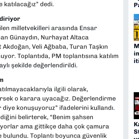
e katılacağız” dedi.
P
diriyor
ilen milletvekilleri arasında Ensar
khan Günaydın, Nurhayat Altaca
M
 Akdoğan, Veli Ağbaba, Turan Taşkın
i
uyor. Toplantıda, PM toplantısına katılım
it
aylı şekilde değerlendirildi.
m
atılmayacaklarıyla ilgili olarak,
irsek o karara uyacağız. Değerlendirme
 diye konuşuyoruz” ifadelerini kullandı.
iğini belirterek, “Benim şahsen
K
apıyorlar ama gittikçe daha çok çamura
S
 bulundu. Toplantı boyunca güvenlik
v