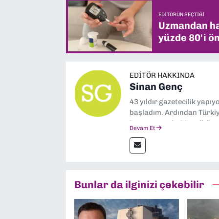
EDITÖRÜN SEÇTIĞI
Uzmandan hay
yüzde 80'i ön
EDITÖR HAKKINDA
Sinan Genç
43 yıldır gazetecilik yapı
başladım. Ardından Türkiye
boyunca muhabir, editör,
Devam Et
yaptım. Ayrıca Yeni Asır 
anda Dokuz Eylül Gazetesi
Bunlar da ilginizi çekebilir