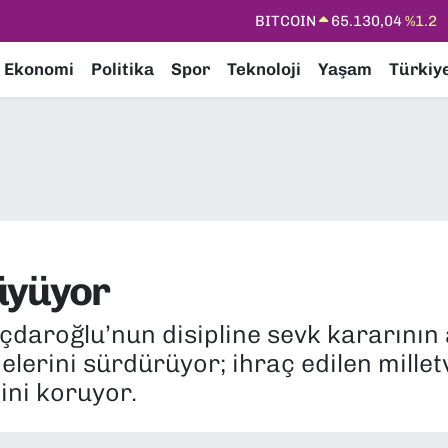
DOLAR
47,7106
%0.17
EURO
55,1652
%0.27
Ekonomi
Politika
Spor
Teknoloji
Yaşam
Türkiy
STERLİN
64,4046
%0.35
GRAM ALTIN
6618.49
%2.12
BİST100
13.773
%-19
üyüyor
ıçdaroğlu’nun disipline sevk kararını
erini sürdürüyor; ihraç edilen milletv
ini koruyor.