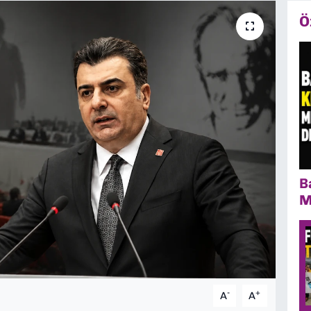
Ö
B
M
-
+
A
A