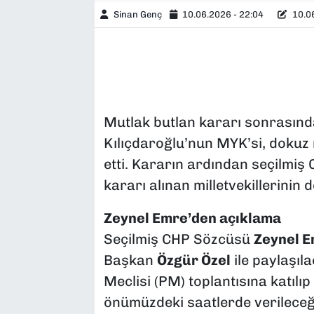
Sinan Genç
10.06.2026 - 22:04
10.06
Mutlak butlan kararı sonrasın
Kılıçdaroğlu’nun MYK’si, dokuz mi
etti. Kararın ardından seçilmi
kararı alınan milletvekillerinin d
Zeynel Emre’den açıklama
Seçilmiş CHP Sözcüsü
Zeynel 
Başkan
Özgür Özel
ile paylaşıla
Meclisi (PM) toplantısına katılıp
önümüzdeki saatlerde verileceği