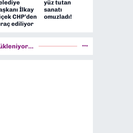
elediye
yüz tutan
aşkanı İlkay
sanatı
içek CHP’den
omuzladı!
hraç ediliyor
ükleniyor...