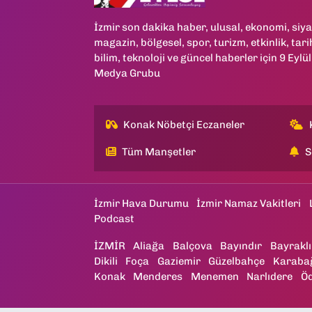
İzmir son dakika haber, ulusal, ekonomi, siya
magazin, bölgesel, spor, turizm, etkinlik, tari
bilim, teknoloji ve güncel haberler için 9 Eylül
Medya Grubu
Konak Nöbetçi Eczaneler
Tüm Manşetler
S
İzmir Hava Durumu
İzmir Namaz Vakitleri
Podcast
İZMİR
Aliağa
Balçova
Bayındır
Bayraklı
Dikili
Foça
Gaziemir
Güzelbahçe
Karaba
Konak
Menderes
Menemen
Narlıdere
Ö