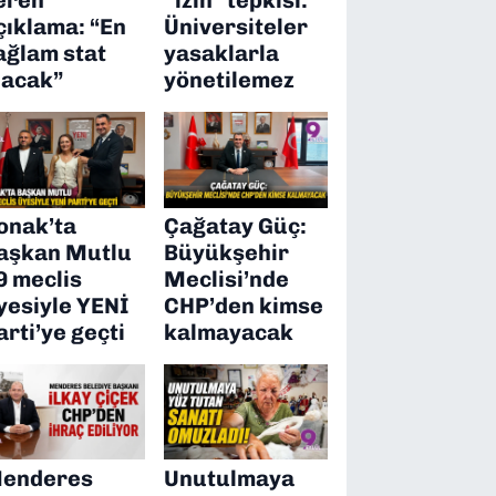
çıklama: “En
Üniversiteler
ağlam stat
yasaklarla
lacak”
yönetilemez
onak’ta
Çağatay Güç:
aşkan Mutlu
Büyükşehir
9 meclis
Meclisi’nde
yesiyle YENİ
CHP’den kimse
arti’ye geçti
kalmayacak
enderes
Unutulmaya