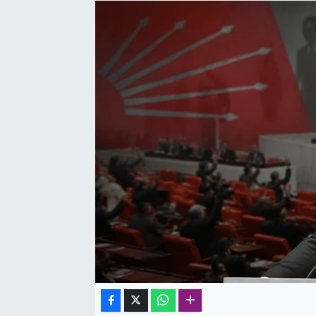
SAĞLIK
SPOR
TEKNOLOJİ
YAŞAM
YEREL YÖNETİMLER