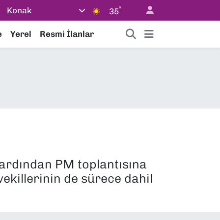
°
Konak
35
e
Yerel
Resmi İlanlar
n ardından PM toplantısına
ekillerinin de sürece dahil