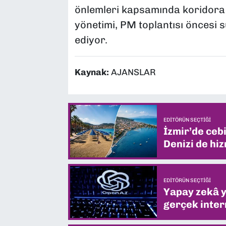
önlemleri kapsamında koridora g
yönetimi, PM toplantısı öncesi s
ediyor.
Kaynak:
AJANSLAR
EDITÖRÜN SEÇTIĞI
İzmir’de ceb
Denizi de hiz
EDITÖRÜN SEÇTIĞI
Yapay zekâ yi
gerçek intern