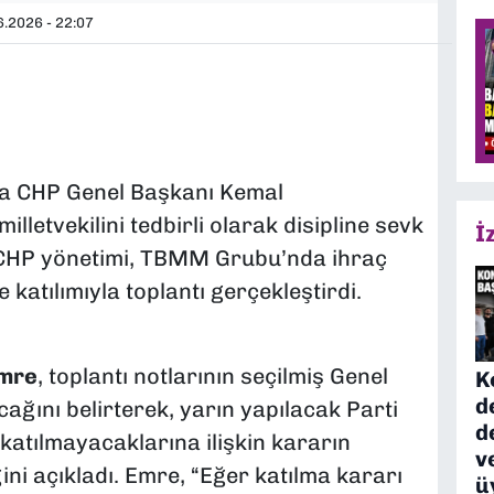
.2026 - 22:07
da CHP Genel Başkanı Kemal
lletvekilini tedbirli olarak disipline sevk
İ
ş CHP yönetimi, TBMM Grubu’nda ihraç
e katılımıyla toplantı gerçekleştirdi.
Emre
, toplantı notlarının seçilmiş Genel
K
d
cağını belirterek, yarın yapılacak Parti
d
 katılmayacaklarına ilişkin kararın
v
ni açıkladı. Emre, “Eğer katılma kararı
ü