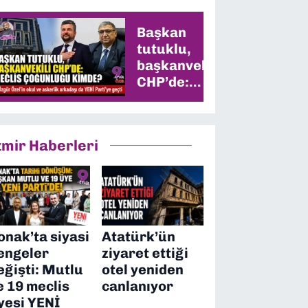
Başkan
tutuklu,
başkanvekili
CHP’de:
Meclis
çoğunluğu
kimde?
zmir Haberleri
onak’ta siyasi
Atatürk’ün
engeler
ziyaret ettiği
eğişti: Mutlu
otel yeniden
e 19 meclis
canlanıyor
yesi YENİ