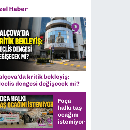
zel Haber
alçova’da kritik bekleyiş:
eclis dengesi değişecek mi?
Foça
halkı taş
ocağını
istemiyor