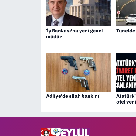
İş Bankası’na yeni genel
Tünelde
müdür
Adliye'de silah baskını!
Atatürk’
otel yen