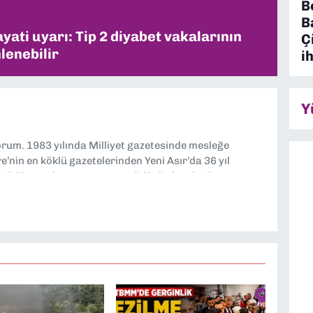
B
B
ati uyarı: Tip 2 diyabet vakalarının
Ç
lenebilir
i
Y
yorum. 1983 yılında Milliyet gazetesinde mesleğe
’nin en köklü gazetelerinden Yeni Asır’da 36 yıl
 müdür yardımcısı ve spor müdürü olarak görev
TV’de 7 yıl boyunca programlar hazırlayıp sundum. Şu
'nde editörlük yapıyorum