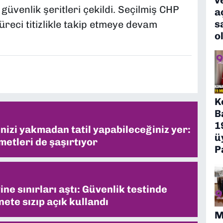
üvenlik şeritleri çekildi. Seçilmiş CHP
a
s
üreci titizlikle takip etmeye devam
o
K
B
1
inizi yakmadan tatil yapabileceğiniz yer:
ü
metleri de şaşırtıyor
P
ne sınırları aştı: Güvenlik testinde
ete sızıp açık kullandı
M