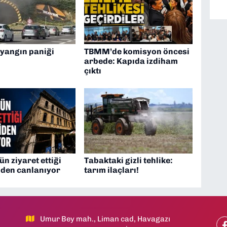
 yangın paniği
TBMM’de komisyon öncesi
arbede: Kapıda izdiham
çıktı
ün ziyaret ettiği
Tabaktaki gizli tehlike:
iden canlanıyor
tarım ilaçları!
Umur Bey mah., Liman cad, Havagazı