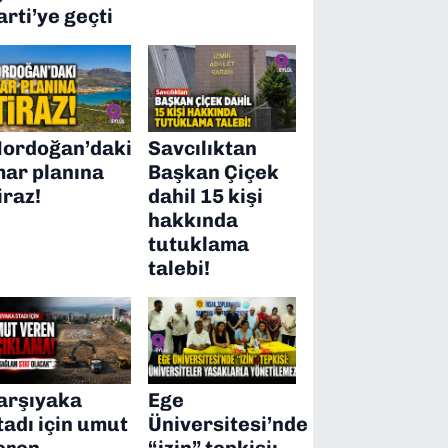
arti’ye geçti
ordoğan’daki
Savcılıktan
mar planına
Başkan Çiçek
iraz!
dahil 15 kişi
hakkında
tutuklama
talebi!
arşıyaka
Ege
tadı için umut
Üniversitesi’nde
eren
“izin” tepkisi: