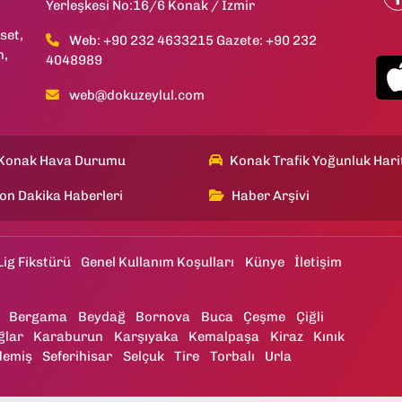
Yerleşkesi No:16/6 Konak / İzmir
set,
Web: +90 232 4633215 Gazete: +90 232
h,
4048989
web@dokuzeylul.com
Konak Hava Durumu
Konak Trafik Yoğunluk Hari
on Dakika Haberleri
Haber Arşivi
Lig Fikstürü
Genel Kullanım Koşulları
Künye
İletişim
Bergama
Beydağ
Bornova
Buca
Çeşme
Çiğli
ğlar
Karaburun
Karşıyaka
Kemalpaşa
Kiraz
Kınık
demiş
Seferihisar
Selçuk
Tire
Torbalı
Urla