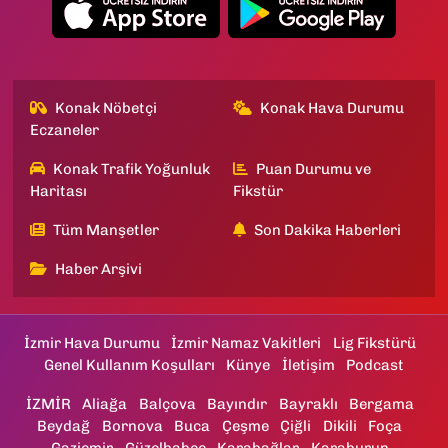
Konak Nöbetçi
Konak Hava Durumu
Eczaneler
Konak Trafik Yoğunluk
Puan Durumu ve
Haritası
Fikstür
Tüm Manşetler
Son Dakika Haberleri
Haber Arşivi
İzmir Hava Durumu
İzmir Namaz Vakitleri
Lig Fikstürü
Genel Kullanım Koşulları
Künye
İletişim
Podcast
İZMİR
Aliağa
Balçova
Bayındır
Bayraklı
Bergama
Beydağ
Bornova
Buca
Çeşme
Çiğli
Dikili
Foça