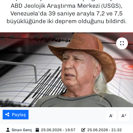
ABD Jeolojik Araştırma Merkezi (USGS),
SAĞLIK
Venezuela'da 39 saniye arayla 7,2 ve 7,5
büyüklüğünde iki deprem olduğunu bildirdi.
SPOR
TEKNOLOJİ
YAŞAM
YEREL YÖNETİMLER
Paylaş
-
+
A
A
Sinan Genç
25.06.2026 - 19:57
25.06.2026 - 21:32