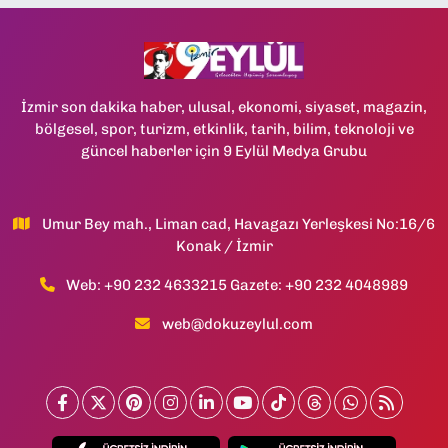
İzmir son dakika haber, ulusal, ekonomi, siyaset, magazin,
bölgesel, spor, turizm, etkinlik, tarih, bilim, teknoloji ve
güncel haberler için 9 Eylül Medya Grubu
Umur Bey mah., Liman cad, Havagazı Yerleşkesi No:16/6
Konak / İzmir
Web: +90 232 4633215 Gazete: +90 232 4048989
web@dokuzeylul.com