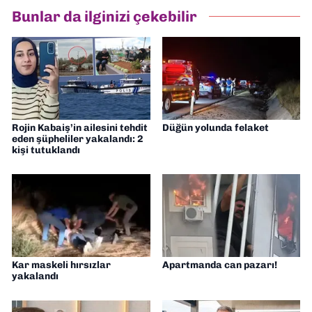
hazırlayıp sundum. Şu anda Dokuz Eylül
Bunlar da ilginizi çekebilir
Gazetesi'nde editörlük yapıyorum
Rojin Kabaiş’in ailesini tehdit
Düğün yolunda felaket
eden şüpheliler yakalandı: 2
kişi tutuklandı
Kar maskeli hırsızlar
Apartmanda can pazarı!
yakalandı