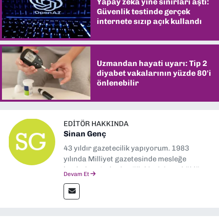
Yapay zekâ yine sınırları aştı:
Güvenlik testinde gerçek
internete sızıp açık kullandı
Uzmandan hayati uyarı: Tip 2
diyabet vakalarının yüzde 80'i
önlenebilir
EDITÖR HAKKINDA
Sinan Genç
43 yıldır gazetecilik yapıyorum. 1983
yılında Milliyet gazetesinde mesleğe
başladım. Ardından Türkiye’nin en köklü
Devam Et
gazetelerinden Yeni Asır’da 36 yıl boyunca
muhabir, editör, müdür yardımcısı ve spor
müdürü olarak görev yaptım. Ayrıca Yeni
Asır TV’de 7 yıl boyunca programlar