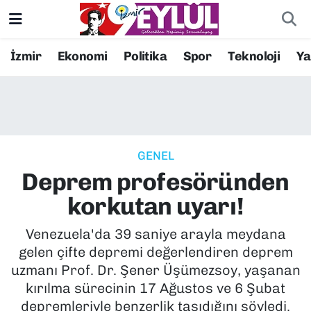
Resmi İlanlar
Konak Nöbetçi Eczaneler
İzmir
Ekonomi
Politika
Spor
Teknoloji
Y
BİLİM
Konak Hava Durumu
DÜNYA
Konak Trafik Yoğunluk Haritası
GENEL
EĞİTİM
Süper Lig Puan Durumu ve Fikstür
Deprem profesöründen
EKONOMİ
Tüm Manşetler
korkutan uyarı!
KÜLTÜR SANAT
Son Dakika Haberleri
Venezuela'da 39 saniye arayla meydana
gelen çifte depremi değerlendiren deprem
MAGAZİN
Haber Arşivi
uzmanı Prof. Dr. Şener Üşümezsoy, yaşanan
kırılma sürecinin 17 Ağustos ve 6 Şubat
POLİTİKA
depremleriyle benzerlik taşıdığını söyledi.