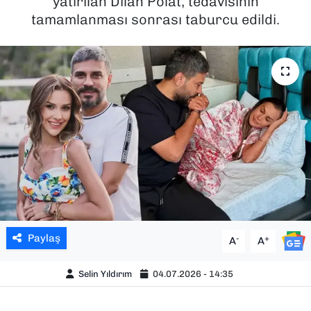
yatırılan Dilan Polat, tedavisinin
tamamlanması sonrası taburcu edildi.
SAĞLIK
SPOR
TEKNOLOJİ
YAŞAM
YEREL YÖNETİMLER
Paylaş
-
+
A
A
Selin Yıldırım
04.07.2026 - 14:35