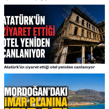
Atatürk’ün ziyaret ettiği otel yeniden canlanıyor