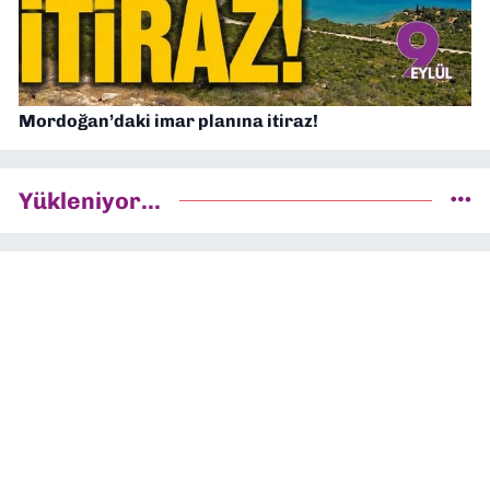
Mordoğan’daki imar planına itiraz!
Yükleniyor...