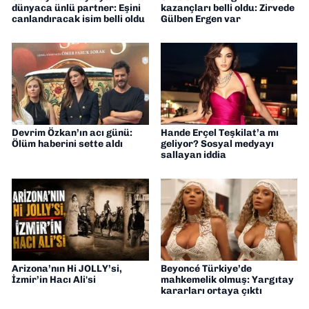
dünyaca ünlü partner: Eşini
kazançları belli oldu: Zirvede
canlandıracak isim belli oldu
Gülben Ergen var
Devrim Özkan’ın acı günü:
Hande Erçel Teşkilat’a mı
Ölüm haberini sette aldı
geliyor? Sosyal medyayı
sallayan iddia
Arizona’nın Hi JOLLY’si,
Beyoncé Türkiye’de
İzmir’in Hacı Ali'si
mahkemelik olmuş: Yargıtay
kararları ortaya çıktı