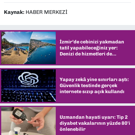
Kaynak:
HABER MERKEZİ
İzmir’de cebinizi yakmadan
tatil yapabileceğiniz yer:
Denizi de hizmetleri de
şaşırtıyor
Yapay zekâ yine sınırları aştı:
Güvenlik testinde gerçek
internete sızıp açık kullandı
Uzmandan hayati uyarı: Tip 2
diyabet vakalarının yüzde 80'i
önlenebilir