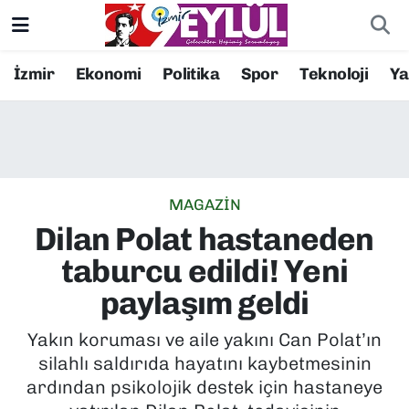
Resmi İlanlar
Konak Nöbetçi Eczaneler
İzmir
Ekonomi
Politika
Spor
Teknoloji
Y
BİLİM
Konak Hava Durumu
DÜNYA
Konak Trafik Yoğunluk Haritası
MAGAZİN
EĞİTİM
Süper Lig Puan Durumu ve Fikstür
Dilan Polat hastaneden
EKONOMİ
Tüm Manşetler
taburcu edildi! Yeni
paylaşım geldi
KÜLTÜR SANAT
Son Dakika Haberleri
Yakın koruması ve aile yakını Can Polat’ın
MAGAZİN
Haber Arşivi
silahlı saldırıda hayatını kaybetmesinin
ardından psikolojik destek için hastaneye
POLİTİKA