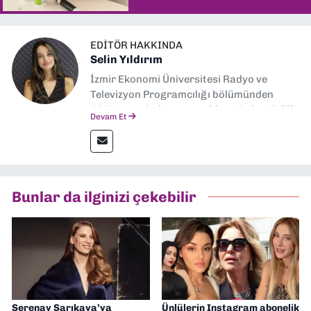
EDITÖR HAKKINDA
Selin Yıldırım
İzmir Ekonomi Üniversitesi Radyo ve
Televizyon Programcılığı bölümünden
2024 senesinde mezun oldum. Dokuz Eylül
Devam Et
Gazetesi'nde spor yazarlığı yaparken,
editörlük görevini de üstleniyorum.
Bunlar da ilginizi çekebilir
Serenay Sarıkaya’ya
Ünlülerin Instagram abonelik