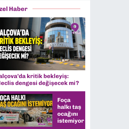
zel Haber
alçova’da kritik bekleyiş:
eclis dengesi değişecek mi?
Foça
halkı taş
ocağını
istemiyor