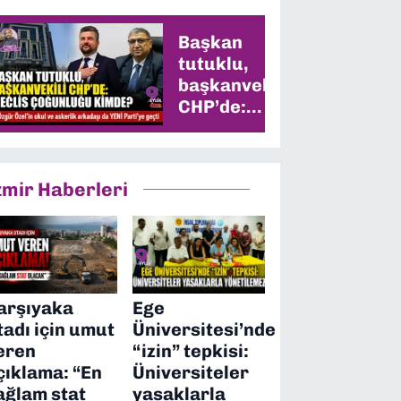
Başkan
tutuklu,
başkanvekili
CHP’de:
Meclis
çoğunluğu
kimde?
zmir Haberleri
arşıyaka
Ege
tadı için umut
Üniversitesi’nde
eren
“izin” tepkisi:
çıklama: “En
Üniversiteler
ağlam stat
yasaklarla