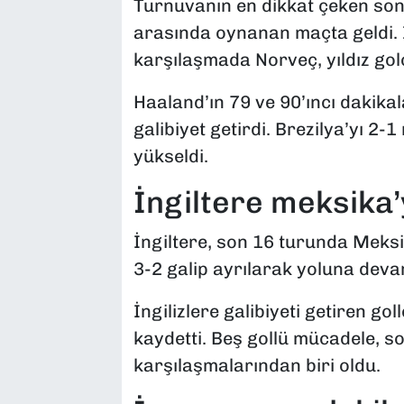
Turnuvanın en dikkat çeken sonu
arasında oynanan maçta geldi. 
karşılaşmada Norveç, yıldız golc
Haaland’ın 79 ve 90’ıncı dakikala
galibiyet getirdi. Brezilya’yı 2
yükseldi.
İngiltere meksika’
İngiltere, son 16 turunda Meks
3-2 galip ayrılarak yoluna devam
İngilizlere galibiyeti getiren g
kaydetti. Beş gollü mücadele, s
karşılaşmalarından biri oldu.