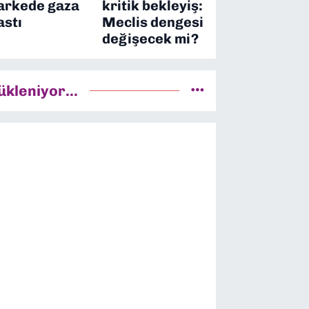
arkede gaza
kritik bekleyiş:
astı
Meclis dengesi
değişecek mi?
ükleniyor...