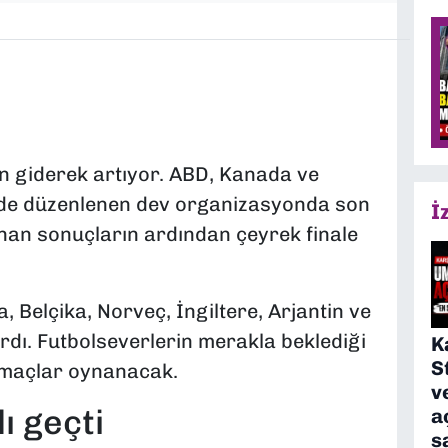
 giderek artıyor. ABD, Kanada ve
nde düzenlenen dev organizasyonda son
İ
nan sonuçların ardından çeyrek finale
 Belçika, Norveç, İngiltere, Arjantin ve
ırdı. Futbolseverlerin merakla beklediği
K
S
k maçlar oynanacak.
v
ı geçti
a
s