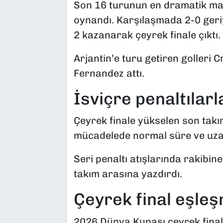
Son 16 turunun en dramatik maçl
oynandı. Karşılaşmada 2-0 geriy
2 kazanarak çeyrek finale çıktı.
Arjantin’e turu getiren golleri 
Fernandez attı.
İsviçre penaltılarl
Çeyrek finale yükselen son takı
mücadelede normal süre ve uza
Seri penaltı atışlarında rakibin
takım arasına yazdırdı.
Çeyrek final eşleşm
2026 Dünya Kupası çeyrek final 