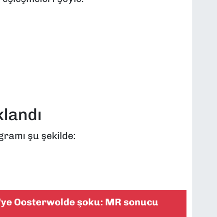
landı
gramı şu şekilde:
’ye Oosterwolde şoku: MR sonucu