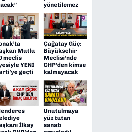
lacak”
yönetilemez
onak’ta
Çağatay Güç:
aşkan Mutlu
Büyükşehir
9 meclis
Meclisi’nde
yesiyle YENİ
CHP’den kimse
arti’ye geçti
kalmayacak
enderes
Unutulmaya
elediye
yüz tutan
aşkanı İlkay
sanatı
içek CHP’den
omuzladı!