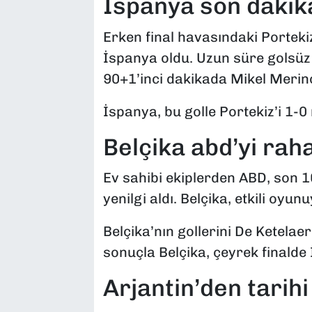
İspanya son dakik
Erken final havasındaki Porte
İspanya oldu. Uzun süre golsü
90+1’inci dakikada Mikel Merino
İspanya, bu golle Portekiz’i 1-0 
Belçika abd’yi raha
Ev sahibi ekiplerden ABD, son 1
yenilgi aldı. Belçika, etkili oyun
Belçika’nın gollerini De Ketelae
sonuçla Belçika, çeyrek finalde 
Arjantin’den tarih