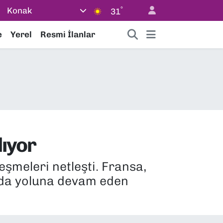
°
Konak
31
e
Yerel
Resmi İlanlar
lıyor
şmeleri netleşti. Fransa,
pada yoluna devam eden