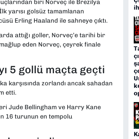
çlarından biri Norveç ile Brezilya
i
İlk yarısı golsüz tamamlanan
üsü Erling Haaland ile sahneye çıktı.
rda attığı goller, Norveç’e tarihi bir
-1 mağlup eden Norveç, çeyrek finale
T
ç
ş
yı 5 gollü maçta geçti
ç
U
ika karşısında zorlandı ancak sahadan
k
 etti.
o
olleri Jude Bellingham ve Harry Kane
on 16 turunun en tempolu
K