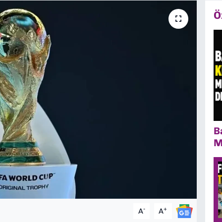
Ö
B
M
-
+
A
A