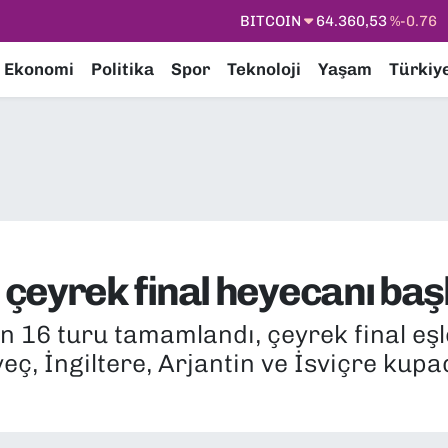
DOLAR
47,7069
%0.17
EURO
55,0265
%0.01
Ekonomi
Politika
Spor
Teknoloji
Yaşam
Türkiy
STERLİN
64,1897
%0.02
GRAM ALTIN
6574.81
%1.44
BİST100
13.887
%64
BITCOIN
64.360,53
%-0.76
çeyrek final heyecanı baş
16 turu tamamlandı, çeyrek final eşle
veç, İngiltere, Arjantin ve İsviçre ku