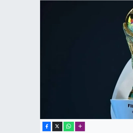
SAĞLIK
SPOR
TEKNOLOJİ
YAŞAM
YEREL YÖNETİMLER