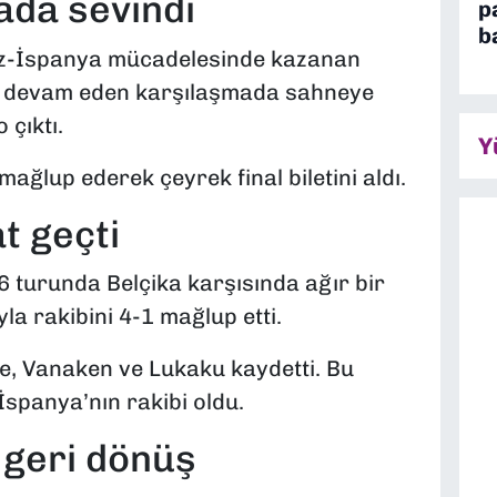
ada sevindi
p
b
kiz-İspanya mücadelesinde kazanan
z devam eden karşılaşmada sahneye
 çıktı.
Y
mağlup ederek çeyrek final biletini aldı.
t geçti
6 turunda Belçika karşısında ağır bir
uyla rakibini 4-1 mağlup etti.
re, Vanaken ve Lukaku kaydetti. Bu
İspanya’nın rakibi oldu.
i geri dönüş