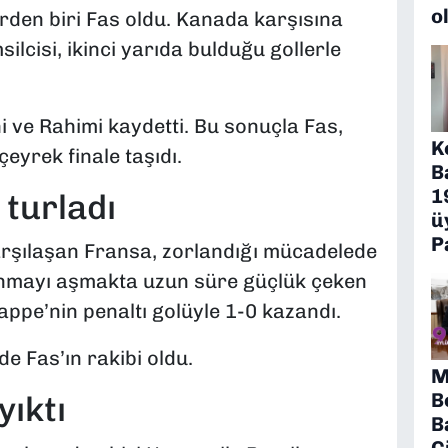
o
erden biri Fas oldu. Kanada karşısına
silcisi, ikinci yarıda bulduğu gollerle
i ve Rahimi kaydetti. Bu sonuçla Fas,
K
yrek finale taşıdı.
B
1
turladı
ü
P
rşılaşan Fransa, zorlandığı mücadelede
vunmayı aşmakta uzun süre güçlük çeken
appe’nin penaltı golüyle 1-0 kazandı.
e Fas’ın rakibi oldu.
M
B
yıktı
B
Ç