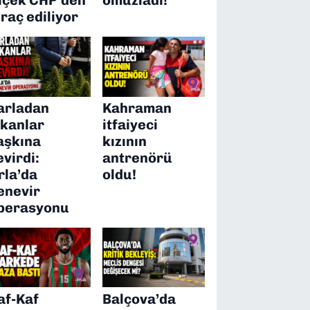
hraç ediliyor
arladan
Kahraman
ıkanlar
itfaiyeci
aşkına
kızının
evirdi:
antrenörü
rla’da
oldu!
enevir
perasyonu
af-Kaf
Balçova’da