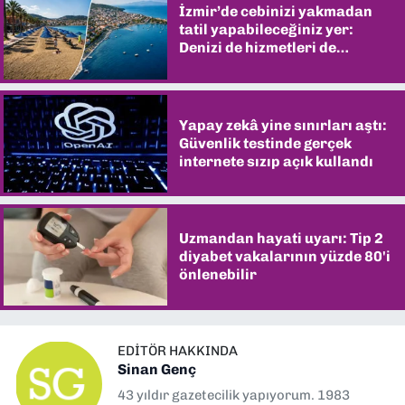
İzmir’de cebinizi yakmadan
tatil yapabileceğiniz yer:
Denizi de hizmetleri de
şaşırtıyor
Yapay zekâ yine sınırları aştı:
Güvenlik testinde gerçek
internete sızıp açık kullandı
Uzmandan hayati uyarı: Tip 2
diyabet vakalarının yüzde 80'i
önlenebilir
EDITÖR HAKKINDA
Sinan Genç
43 yıldır gazetecilik yapıyorum. 1983