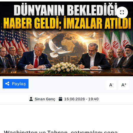
SAĞLIK
SPOR
TEKNOLOJİ
YAŞAM
YEREL YÖNETİMLER
Paylaş
-
+
A
A
Sinan Genç
15.06.2026 - 19:40
⁠Washington ve Tahran, çatışmaları sona