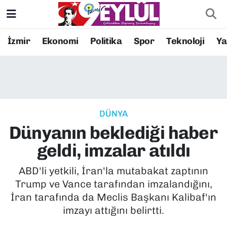
Resmi İlanlar
Konak Nöbetçi Eczaneler
İzmir
Ekonomi
Politika
Spor
Teknoloji
Y
BİLİM
Konak Hava Durumu
DÜNYA
Konak Trafik Yoğunluk Haritası
DÜNYA
EĞİTİM
Süper Lig Puan Durumu ve Fikstür
Dünyanın beklediği haber
EKONOMİ
Tüm Manşetler
geldi, imzalar atıldı
KÜLTÜR SANAT
Son Dakika Haberleri
ABD'li yetkili, İran'la mutabakat zaptının
Trump ve Vance tarafından imzalandığını,
MAGAZİN
Haber Arşivi
İran tarafında da Meclis Başkanı Kalibaf'ın
imzayı attığını belirtti.
POLİTİKA