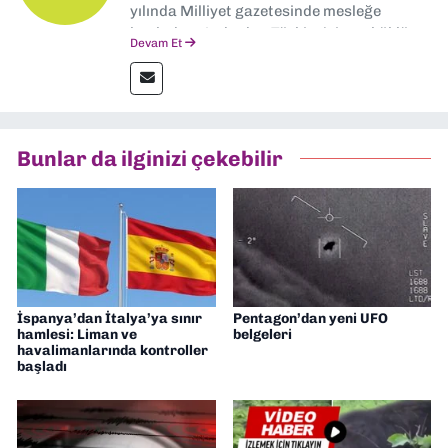
yılında Milliyet gazetesinde mesleğe
başladım. Ardından Türkiye’nin en köklü
Devam Et
gazetelerinden Yeni Asır’da 36 yıl boyunca
muhabir, editör, müdür yardımcısı ve spor
müdürü olarak görev yaptım. Ayrıca Yeni
Asır TV’de 7 yıl boyunca programlar
hazırlayıp sundum. Şu anda Dokuz Eylül
Bunlar da ilginizi çekebilir
Gazetesi'nde editörlük yapıyorum
İspanya’dan İtalya’ya sınır
Pentagon’dan yeni UFO
hamlesi: Liman ve
belgeleri
havalimanlarında kontroller
başladı