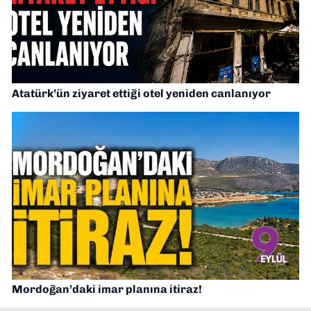
Atatürk’ün ziyaret ettiği otel yeniden canlanıyor
Mordoğan’daki imar planına itiraz!