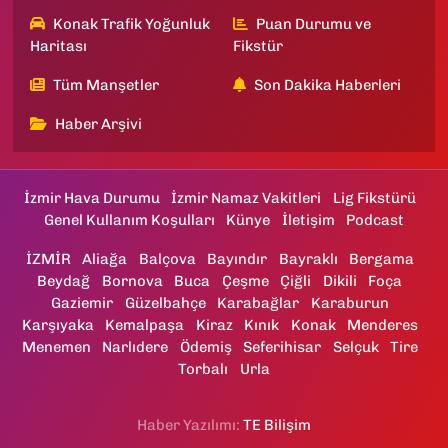
Konak Trafik Yoğunluk
Puan Durumu ve
Haritası
Fikstür
Tüm Manşetler
Son Dakika Haberleri
Haber Arşivi
İzmir Hava Durumu
İzmir Namaz Vakitleri
Lig Fikstürü
Genel Kullanım Koşulları
Künye
İletişim
Podcast
İZMİR
Aliağa
Balçova
Bayındır
Bayraklı
Bergama
Beydağ
Bornova
Buca
Çeşme
Çiğli
Dikili
Foça
Gaziemir
Güzelbahçe
Karabağlar
Karaburun
Karşıyaka
Kemalpaşa
Kiraz
Kınık
Konak
Menderes
Menemen
Narlıdere
Ödemiş
Seferihisar
Selçuk
Tire
Torbalı
Urla
Haber Yazılımı:
TE Bilişim