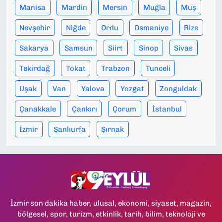
Manisa
Mardin
Mersin
Muğla
Muş
Nevşehir
Niğde
Ordu
Osmaniye
Rize
Sakarya
Samsun
Siirt
Sinop
Sivas
Tekirdağ
Tokat
Trabzon
Tunceli
Uşak
Van
Yalova
Yozgat
Zonguldak
Çanakkale
Çankırı
Çorum
İstanbul
İzmir
Şanlıurfa
Şırnak
İzmir son dakika haber, ulusal, ekonomi, siyaset, magazin,
bölgesel, spor, turizm, etkinlik, tarih, bilim, teknoloji ve