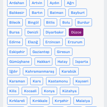
Ardahan
Artvin
Aydın
Ağrı
Balıkesir
Bartın
Batman
Bayburt
Bilecik
Bingöl
Bitlis
Bolu
Burdur
Bursa
Denizli
Diyarbakır
Düzce
Edirne
Elazığ
Erzincan
Erzurum
Eskişehir
Gaziantep
Giresun
Gümüşhane
Hakkari
Hatay
Isparta
Iğdır
Kahramanmaraş
Karabük
Karaman
Kars
Kastamonu
Kayseri
Kilis
Kocaeli
Konya
Kütahya
Kırklareli
Kırıkkale
Kırşehir
Malatya