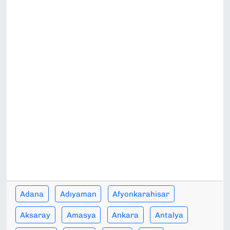
SAĞLIK
SPOR
TEKNOLOJİ
YAŞAM
YEREL YÖNETİMLER
Adana
Adıyaman
Afyonkarahisar
Aksaray
Amasya
Ankara
Antalya