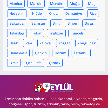
Manisa
Mardin
Mersin
Muğla
Muş
Nevşehir
Niğde
Ordu
Osmaniye
Rize
Sakarya
Samsun
Siirt
Sinop
Sivas
Tekirdağ
Tokat
Trabzon
Tunceli
Uşak
Van
Yalova
Yozgat
Zonguldak
Çanakkale
Çankırı
Çorum
İstanbul
İzmir
Şanlıurfa
Şırnak
İzmir son dakika haber, ulusal, ekonomi, siyaset, magazin,
bölgesel, spor, turizm, etkinlik, tarih, bilim, teknoloji ve