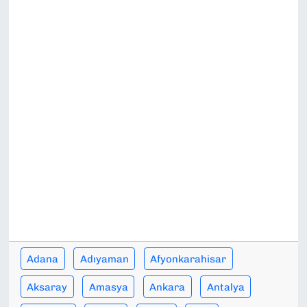
SAĞLIK
SPOR
TEKNOLOJİ
YAŞAM
YEREL YÖNETİMLER
Adana
Adıyaman
Afyonkarahisar
Aksaray
Amasya
Ankara
Antalya