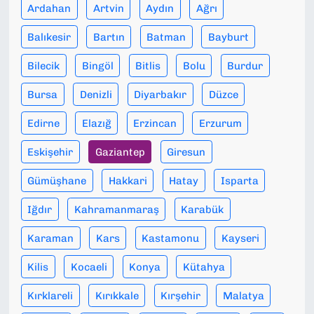
Ardahan
Artvin
Aydın
Ağrı
Balıkesir
Bartın
Batman
Bayburt
Bilecik
Bingöl
Bitlis
Bolu
Burdur
Bursa
Denizli
Diyarbakır
Düzce
Edirne
Elazığ
Erzincan
Erzurum
Eskişehir
Gaziantep
Giresun
Gümüşhane
Hakkari
Hatay
Isparta
Iğdır
Kahramanmaraş
Karabük
Karaman
Kars
Kastamonu
Kayseri
Kilis
Kocaeli
Konya
Kütahya
Kırklareli
Kırıkkale
Kırşehir
Malatya