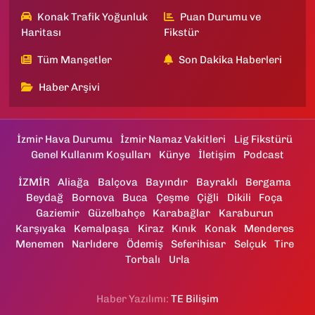
Konak Trafik Yoğunluk
Puan Durumu ve
Haritası
Fikstür
Tüm Manşetler
Son Dakika Haberleri
Haber Arşivi
İzmir Hava Durumu
İzmir Namaz Vakitleri
Lig Fikstürü
Genel Kullanım Koşulları
Künye
İletişim
Podcast
İZMİR
Aliağa
Balçova
Bayındır
Bayraklı
Bergama
Beydağ
Bornova
Buca
Çeşme
Çiğli
Dikili
Foça
Gaziemir
Güzelbahçe
Karabağlar
Karaburun
Karşıyaka
Kemalpaşa
Kiraz
Kınık
Konak
Menderes
Menemen
Narlıdere
Ödemiş
Seferihisar
Selçuk
Tire
Torbalı
Urla
Haber Yazılımı:
TE Bilişim