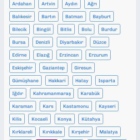
Ardahan
Artvin
Aydın
Ağrı
Balıkesir
Bartın
Batman
Bayburt
Bilecik
Bingöl
Bitlis
Bolu
Burdur
Bursa
Denizli
Diyarbakır
Düzce
Edirne
Elazığ
Erzincan
Erzurum
Eskişehir
Gaziantep
Giresun
Gümüşhane
Hakkari
Hatay
Isparta
Iğdır
Kahramanmaraş
Karabük
Karaman
Kars
Kastamonu
Kayseri
Kilis
Kocaeli
Konya
Kütahya
Kırklareli
Kırıkkale
Kırşehir
Malatya