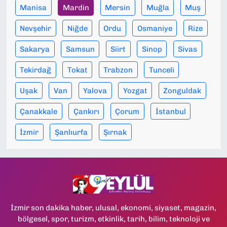
Manisa
Mardin
Mersin
Muğla
Muş
Nevşehir
Niğde
Ordu
Osmaniye
Rize
Sakarya
Samsun
Siirt
Sinop
Sivas
Tekirdağ
Tokat
Trabzon
Tunceli
Uşak
Van
Yalova
Yozgat
Zonguldak
Çanakkale
Çankırı
Çorum
İstanbul
İzmir
Şanlıurfa
Şırnak
İzmir son dakika haber, ulusal, ekonomi, siyaset, magazin,
bölgesel, spor, turizm, etkinlik, tarih, bilim, teknoloji ve