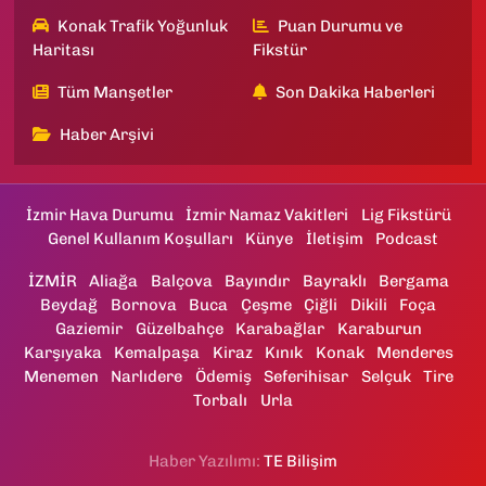
Konak Trafik Yoğunluk
Puan Durumu ve
Haritası
Fikstür
Tüm Manşetler
Son Dakika Haberleri
Haber Arşivi
İzmir Hava Durumu
İzmir Namaz Vakitleri
Lig Fikstürü
Genel Kullanım Koşulları
Künye
İletişim
Podcast
İZMİR
Aliağa
Balçova
Bayındır
Bayraklı
Bergama
Beydağ
Bornova
Buca
Çeşme
Çiğli
Dikili
Foça
Gaziemir
Güzelbahçe
Karabağlar
Karaburun
Karşıyaka
Kemalpaşa
Kiraz
Kınık
Konak
Menderes
Menemen
Narlıdere
Ödemiş
Seferihisar
Selçuk
Tire
Torbalı
Urla
Haber Yazılımı:
TE Bilişim