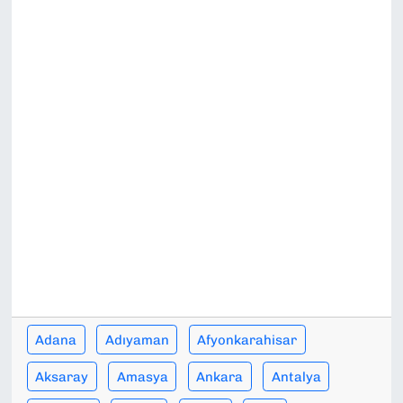
SAĞLIK
SPOR
TEKNOLOJİ
YAŞAM
YEREL YÖNETİMLER
Adana
Adıyaman
Afyonkarahisar
Aksaray
Amasya
Ankara
Antalya