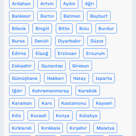
Ardahan
Artvin
Aydın
Ağrı
Balıkesir
Bartın
Batman
Bayburt
Bilecik
Bingöl
Bitlis
Bolu
Burdur
Bursa
Denizli
Diyarbakır
Düzce
Edirne
Elazığ
Erzincan
Erzurum
Eskişehir
Gaziantep
Giresun
Gümüşhane
Hakkari
Hatay
Isparta
Iğdır
Kahramanmaraş
Karabük
Karaman
Kars
Kastamonu
Kayseri
Kilis
Kocaeli
Konya
Kütahya
Kırklareli
Kırıkkale
Kırşehir
Malatya