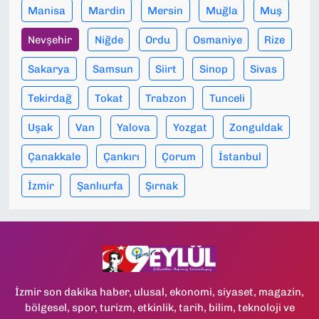
Manisa
Mardin
Mersin
Muğla
Muş
Nevşehir
Niğde
Ordu
Osmaniye
Rize
Sakarya
Samsun
Siirt
Sinop
Sivas
Tekirdağ
Tokat
Trabzon
Tunceli
Uşak
Van
Yalova
Yozgat
Zonguldak
Çanakkale
Çankırı
Çorum
İstanbul
İzmir
Şanlıurfa
Şırnak
İzmir son dakika haber, ulusal, ekonomi, siyaset, magazin,
bölgesel, spor, turizm, etkinlik, tarih, bilim, teknoloji ve