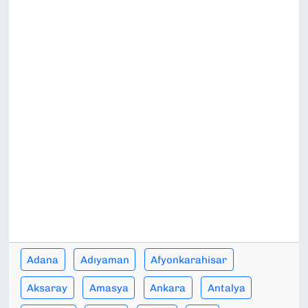
SAĞLIK
SPOR
TEKNOLOJİ
YAŞAM
YEREL YÖNETİMLER
Adana
Adıyaman
Afyonkarahisar
Aksaray
Amasya
Ankara
Antalya