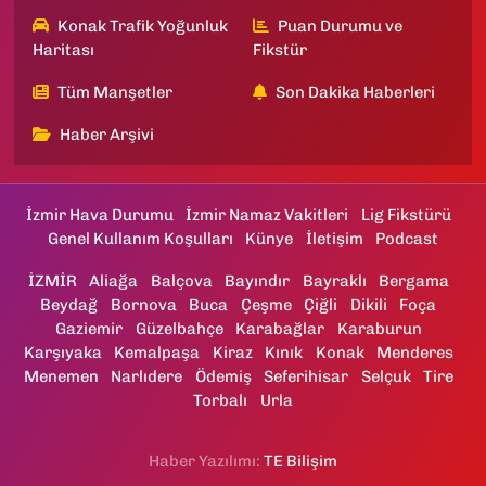
Konak Trafik Yoğunluk
Puan Durumu ve
Haritası
Fikstür
Tüm Manşetler
Son Dakika Haberleri
Haber Arşivi
İzmir Hava Durumu
İzmir Namaz Vakitleri
Lig Fikstürü
Genel Kullanım Koşulları
Künye
İletişim
Podcast
İZMİR
Aliağa
Balçova
Bayındır
Bayraklı
Bergama
Beydağ
Bornova
Buca
Çeşme
Çiğli
Dikili
Foça
Gaziemir
Güzelbahçe
Karabağlar
Karaburun
Karşıyaka
Kemalpaşa
Kiraz
Kınık
Konak
Menderes
Menemen
Narlıdere
Ödemiş
Seferihisar
Selçuk
Tire
Torbalı
Urla
Haber Yazılımı:
TE Bilişim