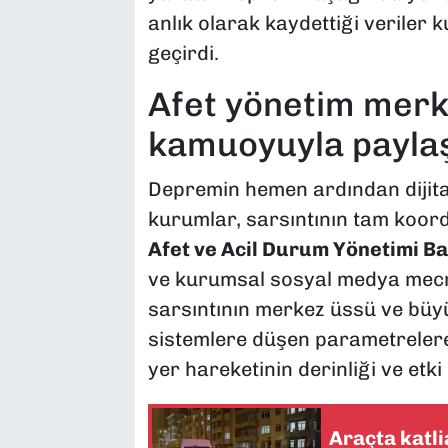
anlık olarak kaydettiği veriler
geçirdi.
​Afet yönetim merk
kamuoyuyla paylaş
​Depremin hemen ardından dijital
kurumlar, sarsıntının tam koordin
Afet ve Acil Durum Yönetimi Ba
ve kurumsal sosyal medya mecra
sarsıntının merkez üssü ve büyü
sistemlere düşen parametreler
yer hareketinin derinliği ve etki
Araçta katli