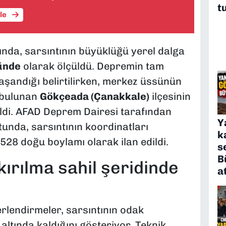
t
üle
nda, sarsıntının büyüklüğü yerel dalga
ünde
olarak ölçüldü. Depremin tam
şandığı belirtilirken, merkez üssünün
e bulunan
Gökçeada (Çanakkale)
ilçesinin
dildi. AFAD Deprem Dairesi tarafından
Y
otunda, sarsıntının koordinatları
k
28 doğu boylamı olarak ilan edildi.
s
B
kırılma sahil şeridinde
a
ğerlendirmeler, sarsıntının odak
altında kaldığını gösteriyor. Teknik