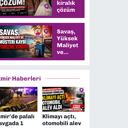
kiralık
çözüm
Savaş,
Yüksek
Maliyet
ve
Müşteri
Kaybı
Turizmi
zmir Haberleri
Vurdu
zmir'de palalı
Klimayı açtı,
avgada 1
otomobili alev