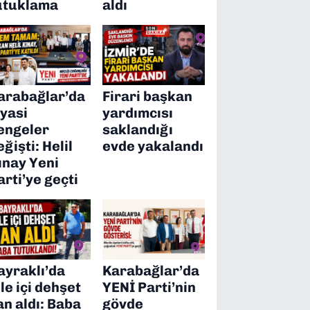
utuklama
aldı
arabağlar’da
Firari başkan
iyasi
yardımcısı
engeler
saklandığı
eğişti: Helil
evde yakalandı
ınay Yeni
arti’ye geçti
ayraklı’da
Karabağlar’da
ile içi dehşet
YENİ Parti’nin
an aldı: Baba
gövde