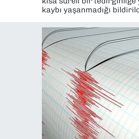
kısa süreli bir tedirginliğ
kaybı yaşanmadığı bildirild
SAĞLIK
SPOR
TEKNOLOJİ
YAŞAM
YEREL YÖNETİMLER