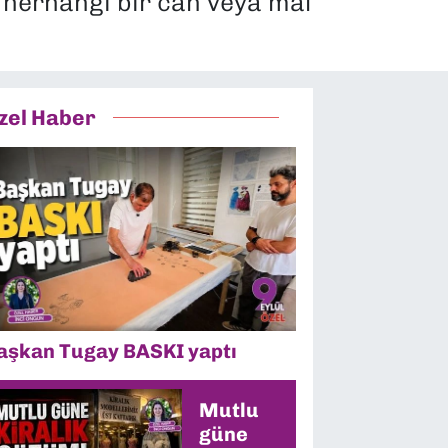
de herhangi bir can veya mal
zel Haber
aşkan Tugay BASKI yaptı
Mutlu
güne