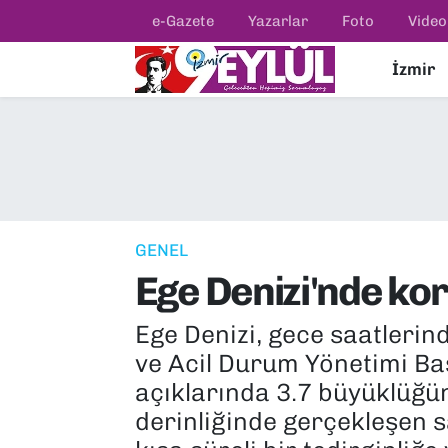
e-Gazete
Yazarlar
Foto
Video
İzmir
Resmi İlanlar
Konak Nöbetçi Eczaneler
BİLİM
Konak Hava Durumu
DÜNYA
Konak Trafik Yoğunluk Haritası
EĞİTİM
Süper Lig Puan Durumu ve Fikstür
GENEL
Ege Denizi'nde k
EKONOMİ
Tüm Manşetler
Ege Denizi, gece saatlerind
KÜLTÜR SANAT
Son Dakika Haberleri
ve Acil Durum Yönetimi Baş
MAGAZİN
Haber Arşivi
açıklarında 3.7 büyüklüğün
derinliğinde gerçekleşen s
POLİTİKA