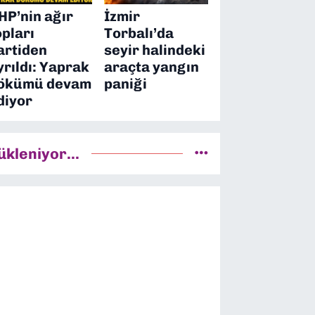
HP’nin ağır
İzmir
opları
Torbalı’da
artiden
seyir halindeki
yrıldı: Yaprak
araçta yangın
ökümü devam
paniği
diyor
ükleniyor...