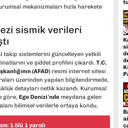
t
 kurumsal mekanizmaları hızla harekete
ezi sismik verileri
tı
K
s
d
 takip sistemlerini güncelleyen yetkili
d
atlarını ve şiddet profilini çıkardı.
T.C.
K
şkanlığının (AFAD)
resmi internet sitesi
P
ları üzerinden yapılan bilgilendirmede,
klük detayları netlik kazandı. Kurumsal
e göre,
Ege Denizi'nde
meydana gelen
 alanı bilimsel verilerle ortaya kondu.
B
a
am: 1 ölü 1 yaralı
c