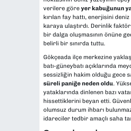
verilere göre
yer kabuğunun yak
kırılan fay hattı, enerjisini de
karaya ulaştırdı. Derinlik faktö
bir dalga oluşmasının önüne geçe
belirli bir sınırda tuttu.
​Gökçeada ilçe merkezine yakla
batı-güneybatı açıklarında meyd
sessizliğin hakim olduğu gece s
süreli paniğe neden oldu
. Yüks
yataklarında dinlenen bazı vatan
hissettiklerini beyan etti. Güven
olumsuz durum ihbarı bulunmazk
idareciler tedbir amaçlı saha ta