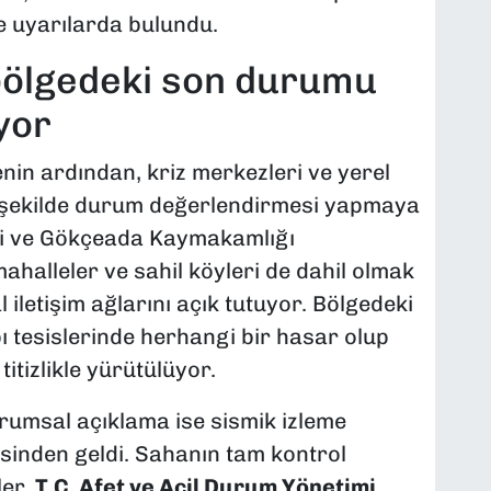
e uyarılarda bulundu.
bölgedeki son durumu
yor
in ardından, kriz merkezleri ve yerel
ir şekilde durum değerlendirmesi yapmaya
ği ve Gökçeada Kaymakamlığı
mahalleler ve sahil köyleri de dahil olmak
iletişim ağlarını açık tutuyor. Bölgedeki
ı tesislerinde herhangi bir hasar olup
itizlikle yürütülüyor.
rumsal açıklama ise sismik izleme
inden geldi. Sahanın tam kontrol
ler,
T.C. Afet ve Acil Durum Yönetimi