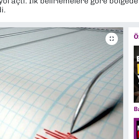
e yol açtı. İlk belirlemelere göre bölge
i.
Ö
B