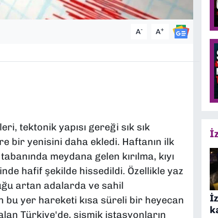
-
+
A
A
ri, tektonik yapısı gereği sık sık
İ
re bir yenisini daha ekledi. Haftanın ilk
tabanında meydana gelen kırılma, kıyı
nde hafif şekilde hissedildi. Özellikle yaz
ğu artan adalarda ve sahil
İ
n bu yer hareketi kısa süreli bir heyecan
k
lan Türkiye'de, sismik istasyonların