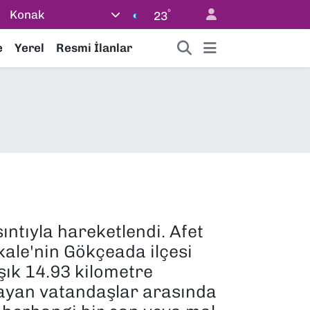
°
Konak
23
e
Yerel
Resmi İlanlar
ıntıyla hareketlendi. Afet
kale'nin Gökçeada ilçesi
şık 14.93 kilometre
aşayan vatandaşlar arasında