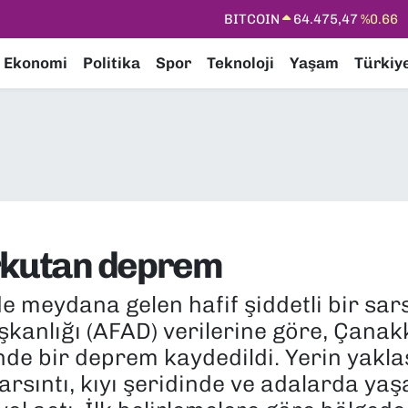
DOLAR
47,5971
%0.05
EURO
55,1336
%0.18
Ekonomi
Politika
Spor
Teknoloji
Yaşam
Türkiy
STERLİN
64,2534
%0.22
GRAM ALTIN
6527.85
%0.54
BİST100
13.703
%11
BITCOIN
64.475,47
%0.66
orkutan deprem
e meydana gelen hafif şiddetli bir sars
kanlığı (AFAD) verilerine göre, Çanak
de bir deprem kaydedildi. Yerin yakla
arsıntı, kıyı şeridinde ve adalarda y