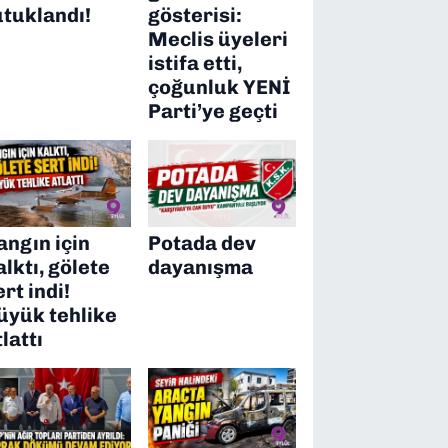
utuklandı!
gösterisi:
Meclis üyeleri
istifa etti,
çoğunluk YENİ
Parti’ye geçti
angın için
Potada dev
alktı, gölete
dayanışma
ert indi!
üyük tehlike
tlattı