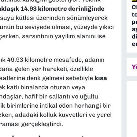
C
laşık 14.93 kilometre derinliğinde
t
niz suyu kütlesi üzerinden sönümleyerek
p
rünün bu seviyede olması, yüzeyde yıkıcı
a
rken, sarsıntının yayılım alanını ise
d
e
şık 49.93 kilometre mesafede, adanın
Y
ana gelen yer hareketi, özellikle
aatlerine denk gelmesi sebebiyle
kısa
ek katlı binalarda oturan veya
daşlar, hafif bir sallantı ve uğultu
lik birimlerine intikal eden herhangi bir
en, adadaki kolluk kuvvetleri ve yerel
raması gerçekleştirdi.