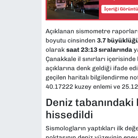
İçeriği Görünt
​Açıklanan sismometre raporları
boyutu cinsinden
3.7 büyüklüğ
olarak
saat 23:13 sıralarında
ya
Çanakkale il sınırları içerisind
açıklarına denk geldiği ifade e
geçilen haritalı bilgilendirme n
40.17222 kuzey enlemi ve 25.125
​Deniz tabanındaki 
hissedildi
​Sismologların yaptıkları ilk de
noktasının deniz yüzeyinin epey 