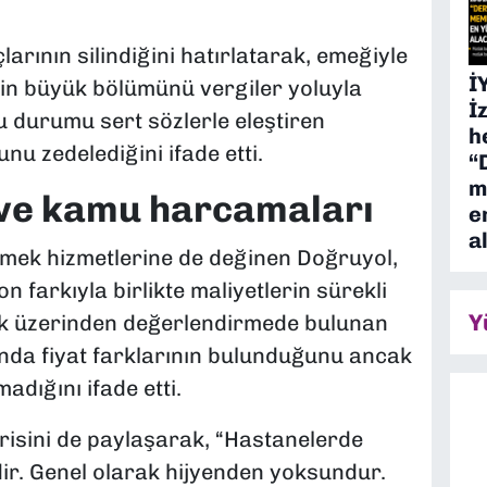
arının silindiğini hatırlatarak, emeğiyle
İ
inin büyük bölümünü vergiler yoluyla
İ
Bu durumu sert sözlerle eleştiren
h
u zedelediğini ifade etti.
“
m
 ve kamu harcamaları
e
a
mek hizmetlerine de değinen Doğruyol,
n farkıyla birlikte maliyetlerin sürekli
Y
rnek üzerinden değerlendirmede bulunan
ında fiyat farklarının bulunduğunu ancak
adığını ifade etti.
isini de paylaşarak, “Hastanelerde
ir. Genel olarak hijyenden yoksundur.