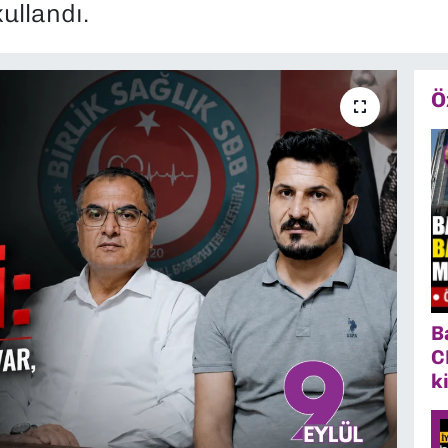
ullandı.
Ö
B
C
k