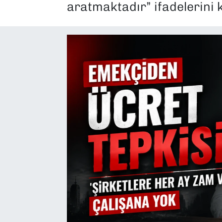
aratmaktadır” ifadelerini k
SAĞLIK
SPOR
TEKNOLOJİ
YAŞAM
YEREL YÖNETİMLER