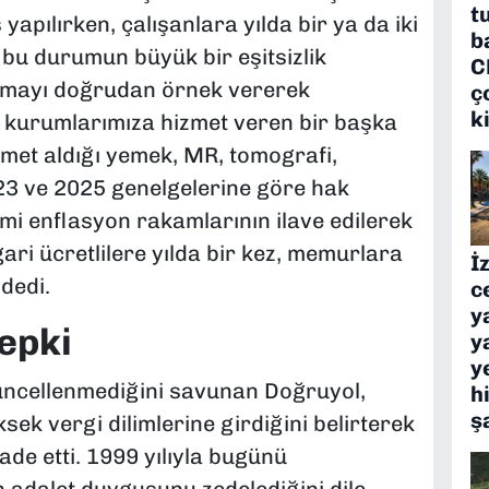
t
yapılırken, çalışanlara yılda bir ya da iki
b
 bu durumun büyük bir eşitsizlik
C
lamayı doğrudan örnek vererek
ç
k
 kurumlarımıza hizmet veren bir başka
met aldığı yemek, MR, tomografi,
23 ve 2025 genelgelerine göre hak
smi enflasyon rakamlarının ilave edilerek
ari ücretlilere yılda bir kez, memurlara
İ
dedi.
c
y
tepki
y
y
 güncellenmediğini savunan Doğruyol,
h
ş
sek vergi dilimlerine girdiğini belirterek
fade etti. 1999 yılıyla bugünü
n adalet duygusunu zedelediğini dile