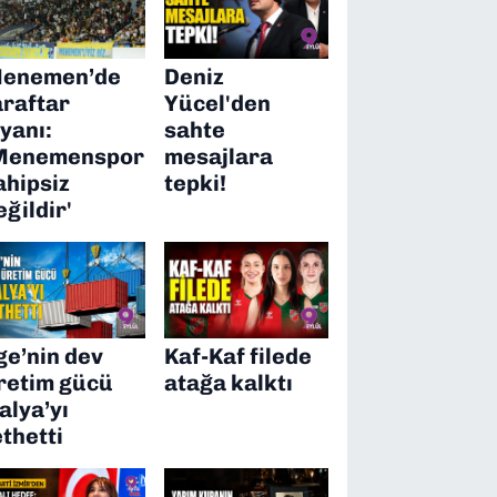
enemen’de
Deniz
araftar
Yücel'den
syanı:
sahte
Menemenspor
mesajlara
ahipsiz
tepki!
eğildir'
ge’nin dev
Kaf-Kaf filede
retim gücü
atağa kalktı
talya’yı
ethetti