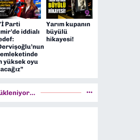
Yİ Parti
Yarım kupanın
zmir’de iddialı
büyülü
edef:
hikayesi!
Dervişoğlu’nun
emleketinde
n yüksek oyu
lacağız”
ükleniyor...