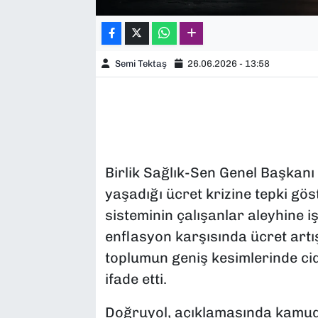
Semi Tektaş
26.06.2026 - 13:58
Birlik Sağlık-Sen Genel Başkanı
yaşadığı ücret krizine tepki gö
sisteminin çalışanlar aleyhine i
enflasyon karşısında ücret artış
toplumun geniş kesimlerinde c
ifade etti.
Doğruyol, açıklamasında kamudan