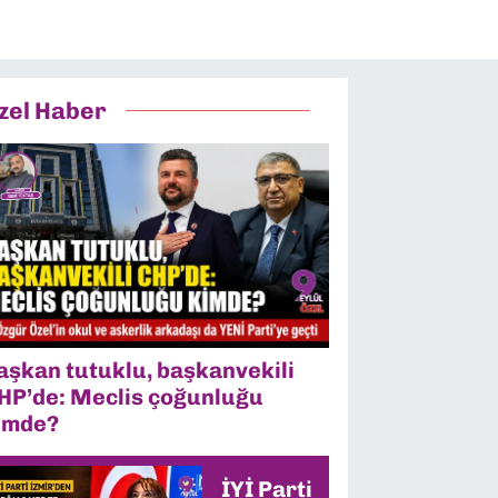
zel Haber
aşkan tutuklu, başkanvekili
HP’de: Meclis çoğunluğu
imde?
İYİ Parti