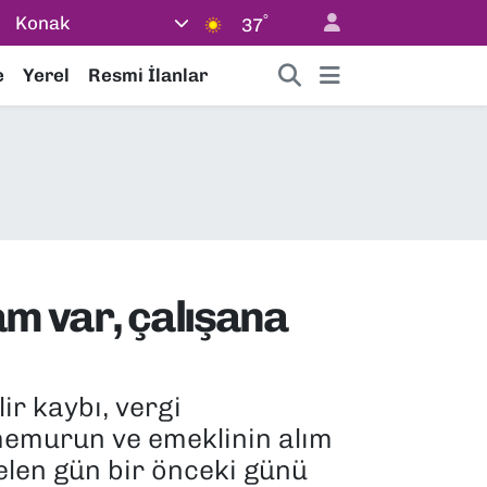
°
Konak
37
e
Yerel
Resmi İlanlar
am var, çalışana
ir kaybı, vergi
, memurun ve emeklinin alım
elen gün bir önceki günü