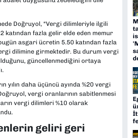
M
e Doğruyol, “Vergi dilimleriyle ilgili
t
62 katından fazla gelir elde eden memur
i
 bugün asgari ücretin 5.50 katından fazla
'
s
ergi dilimine girmektedir. Bu durum vergi
d
 olduğunu, güncellenmediğini ortaya
ı.
ın yılın daha üçüncü ayında %20 vergi
Doğruyol, vergi oranlarının sabitlenmesi
E
arın vergi dilimleri %10 olarak
ü
undu.
İ
f
enlerin geliri geri