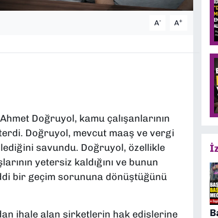
-
+
A
A
 Ahmet Doğruyol, kamu çalışanlarının
sterdi. Doğruyol, mevcut maaş ve vergi
şlediğini savundu. Doğruyol, özellikle
İ
larının yetersiz kaldığını ve bunun
iddi bir geçim sorununa dönüştüğünü
B
 ihale alan şirketlerin hak edişlerine