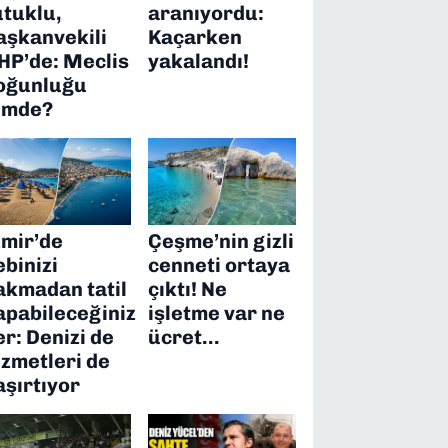
utuklu,
aranıyordu:
aşkanvekili
Kaçarken
HP’de: Meclis
yakalandı!
oğunluğu
imde?
zmir’de
Çeşme’nin gizli
ebinizi
cenneti ortaya
akmadan tatil
çıktı! Ne
apabileceğiniz
işletme var ne
er: Denizi de
ücret…
izmetleri de
aşırtıyor