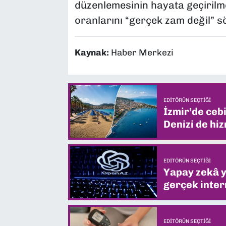
düzenlemesinin hayata geçirilme
oranlarını “gerçek zam değil” söz
Kaynak:
Haber Merkezi
EDITÖRÜN SEÇTIĞI
İzmir’de ceb
Denizi de hiz
EDITÖRÜN SEÇTIĞI
Yapay zekâ yi
gerçek intern
EDITÖRÜN SEÇTIĞI