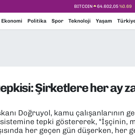
DOLAR
47,5986
%0.06
EURO
55,0700
%0.1
Ekonomi
Politika
Spor
Teknoloji
Yaşam
Türkiy
STERLİN
64,2438
%0.21
GRAM ALTIN
6518.23
%0.39
BİST100
13.768
%48
BITCOIN
64.602,05
%0.69
pkisi: Şirketlere her ay z
kanı Doğruyol, kamu çalışanlarının gel
ş sistemine tepki göstererek, “İşçinin
şısında her geçen gün düşerken, her g