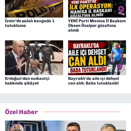
İzmir'de palalı kavgada 1
YENİ Parti Manisa İl Başkanı
tutuklama
İlksen Özalper gözaltına
alındı
Erdoğan’dan suikastçi
Bayraklı’da aile içi dehşet
hakkında şikâyet
can aldı: Baba tutuklandı!
Özel Haber