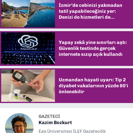
İzmir’de cebinizi yakmadan
tatil yapabileceğiniz yer:
Denizi de hizmetleri de
şaşırtıyor
Yapay zekâ yine sınırları aştı:
Güvenlik testinde gerçek
internete sızıp açık kullandı
Uzmandan hayati uyarı: Tip 2
diyabet vakalarının yüzde 80'i
önlenebilir
GAZETECI
Kazim Bozkurt
Ege Üniversitesi İLEF Gazetecilik