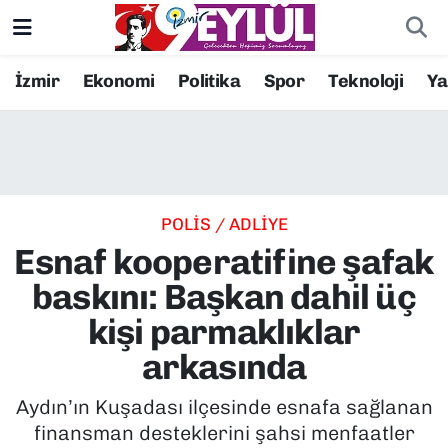
Resmi İlanlar
Konak Nöbetçi Eczaneler
İzmir
Ekonomi
Politika
Spor
Teknoloji
Y
BİLİM
Konak Hava Durumu
DÜNYA
Konak Trafik Yoğunluk Haritası
POLİS / ADLİYE
EĞİTİM
Süper Lig Puan Durumu ve Fikstür
Esnaf kooperatifine şafak
EKONOMİ
Tüm Manşetler
baskını: Başkan dahil üç
kişi parmaklıklar
KÜLTÜR SANAT
Son Dakika Haberleri
arkasında
MAGAZİN
Haber Arşivi
Aydın’ın Kuşadası ilçesinde esnafa sağlanan
finansman desteklerini şahsi menfaatler
POLİTİKA