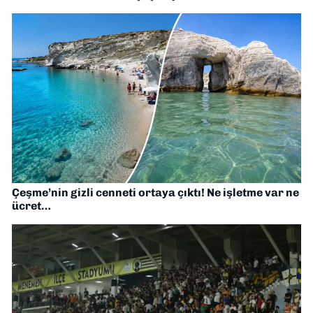
Çeşme’nin gizli cenneti ortaya çıktı! Ne işletme var ne
ücret…