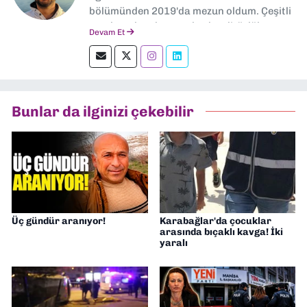
bölümünden 2019'da mezun oldum. Çeşitli
yerel ve ulusal gazetelerde editörlük,
Devam Et
muhabirlik yaptım. Teknoloji bloglarını
okumayı severim.
Bunlar da ilginizi çekebilir
Üç gündür aranıyor!
Karabağlar'da çocuklar
arasında bıçaklı kavga! İki
yaralı