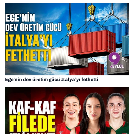
Ege’nin dev üretim gücü İtalya’yı fethetti