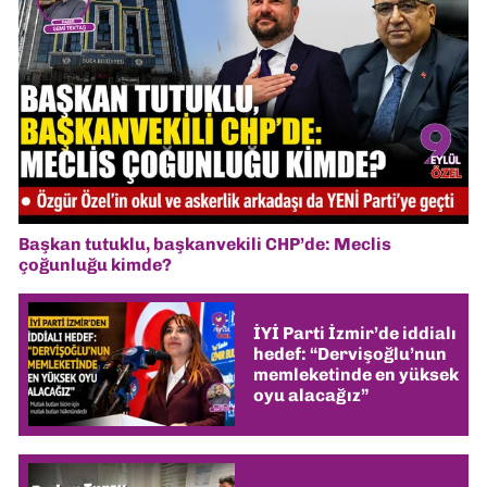
Başkan tutuklu, başkanvekili CHP’de: Meclis
çoğunluğu kimde?
İYİ Parti İzmir’de iddialı
hedef: “Dervişoğlu’nun
memleketinde en yüksek
oyu alacağız”