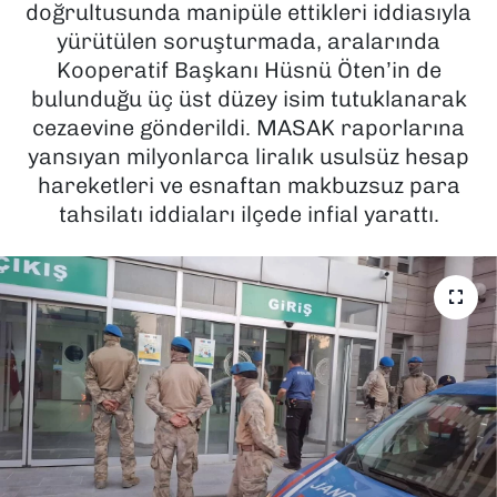
doğrultusunda manipüle ettikleri iddiasıyla
yürütülen soruşturmada, aralarında
SAĞLIK
Kooperatif Başkanı Hüsnü Öten’in de
bulunduğu üç üst düzey isim tutuklanarak
SPOR
cezaevine gönderildi. MASAK raporlarına
TEKNOLOJİ
yansıyan milyonlarca liralık usulsüz hesap
hareketleri ve esnaftan makbuzsuz para
YAŞAM
tahsilatı iddiaları ilçede infial yarattı.
YEREL YÖNETİMLER