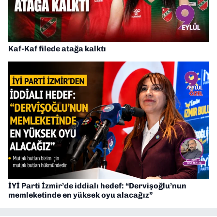
Kaf-Kaf filede atağa kalktı
İYİ Parti İzmir’de iddialı hedef: “Dervişoğlu’nun
memleketinde en yüksek oyu alacağız”