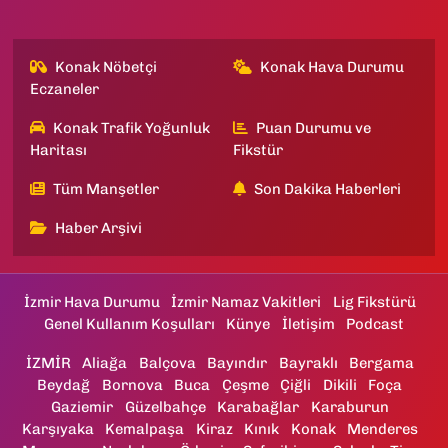
Konak Nöbetçi
Konak Hava Durumu
Eczaneler
Konak Trafik Yoğunluk
Puan Durumu ve
Haritası
Fikstür
Tüm Manşetler
Son Dakika Haberleri
Haber Arşivi
İzmir Hava Durumu
İzmir Namaz Vakitleri
Lig Fikstürü
Genel Kullanım Koşulları
Künye
İletişim
Podcast
İZMİR
Aliağa
Balçova
Bayındır
Bayraklı
Bergama
Beydağ
Bornova
Buca
Çeşme
Çiğli
Dikili
Foça
Gaziemir
Güzelbahçe
Karabağlar
Karaburun
Karşıyaka
Kemalpaşa
Kiraz
Kınık
Konak
Menderes