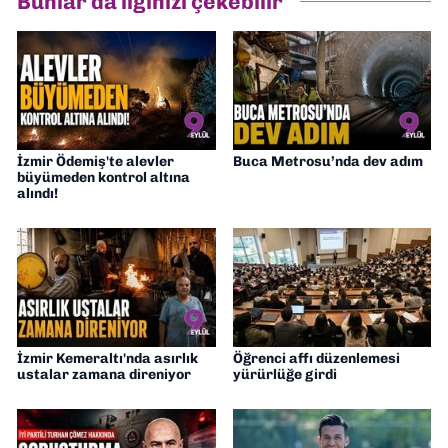
Bunlar da ilginizi çekebilir
Gazetesi'nde editörlük yapıyorum
İzmir Ödemiş'te alevler
Buca Metrosu’nda dev adım
büyümeden kontrol altına
alındı!
İzmir Kemeraltı'nda asırlık
Öğrenci affı düzenlemesi
ustalar zamana direniyor
yürürlüğe girdi