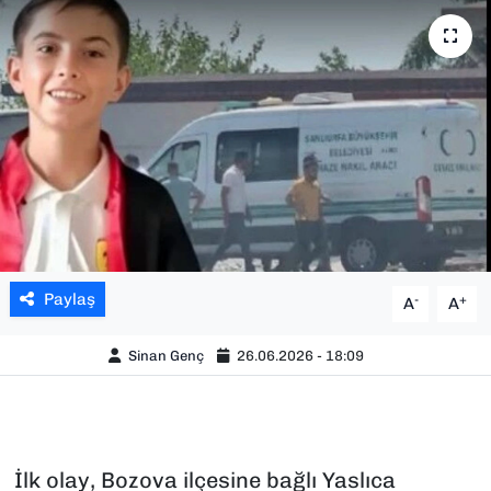
SAĞLIK
SPOR
TEKNOLOJİ
YAŞAM
YEREL YÖNETİMLER
Paylaş
-
+
A
A
Sinan Genç
26.06.2026 - 18:09
İlk olay, Bozova ilçesine bağlı Yaslıca