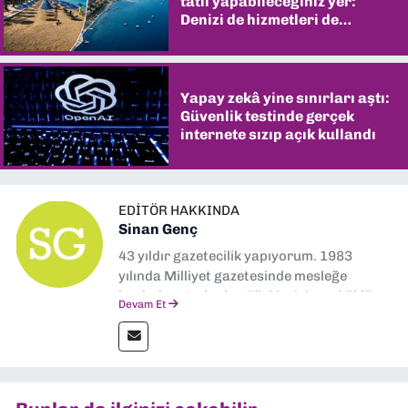
tatil yapabileceğiniz yer:
Denizi de hizmetleri de
şaşırtıyor
Yapay zekâ yine sınırları aştı:
Güvenlik testinde gerçek
internete sızıp açık kullandı
EDITÖR HAKKINDA
Sinan Genç
43 yıldır gazetecilik yapıyorum. 1983
yılında Milliyet gazetesinde mesleğe
başladım. Ardından Türkiye’nin en köklü
Devam Et
gazetelerinden Yeni Asır’da 36 yıl boyunca
muhabir, editör, müdür yardımcısı ve spor
müdürü olarak görev yaptım. Ayrıca Yeni
Asır TV’de 7 yıl boyunca programlar
hazırlayıp sundum. Şu anda Dokuz Eylül