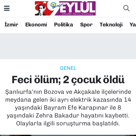
Resmi İlanlar
Konak Nöbetçi Eczaneler
İzmir
Ekonomi
Politika
Spor
Teknoloji
Y
BİLİM
Konak Hava Durumu
DÜNYA
Konak Trafik Yoğunluk Haritası
GENEL
EĞİTİM
Süper Lig Puan Durumu ve Fikstür
Feci ölüm; 2 çocuk öldü
EKONOMİ
Tüm Manşetler
Şanlıurfa'nın Bozova ve Akçakale ilçelerinde
meydana gelen iki ayrı elektrik kazasında 14
KÜLTÜR SANAT
Son Dakika Haberleri
yaşındaki Bayram Efe Karapınar ile 8
yaşındaki Zehra Bakadur hayatını kaybetti.
MAGAZİN
Haber Arşivi
Olaylarla ilgili soruşturma başlatıldı.
POLİTİKA