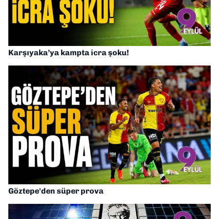
Karşıyaka’ya kampta icra şoku!
Göztepe'den süper prova