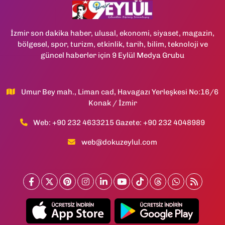
İzmir son dakika haber, ulusal, ekonomi, siyaset, magazin,
bölgesel, spor, turizm, etkinlik, tarih, bilim, teknoloji ve
güncel haberler için 9 Eylül Medya Grubu
Umur Bey mah., Liman cad, Havagazı Yerleşkesi No:16/6
Konak / İzmir
Web: +90 232 4633215 Gazete: +90 232 4048989
web@dokuzeylul.com