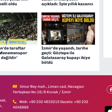
elli oldu
açıkladı: İşte yıllık kazancı
’de taraftar
İzmir'de yaşandı, tarihe
 'Menemenspor
geçti: Göztepe ile
 değildir'
Galatasaray kupayı ikiye
böldü
Umur Bey mah., Liman cad, Havagazı
Yerleşkesi No:16/6 Konak / İzmir
set,
Web: +90 232 4633215 Gazete: +90 232
h,
4048989