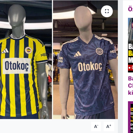
Ö
B
C
k
-
+
A
A