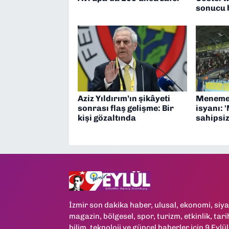
sonucu b
Aziz Yıldırım’ın şikâyeti
Menemen
sonrası flaş gelişme: Bir
isyanı:
kişi gözaltında
sahipsiz
İzmir son dakika haber, ulusal, ekonomi, siya
magazin, bölgesel, spor, turizm, etkinlik, tari
bilim, teknoloji ve güncel haberler için 9 Eylül