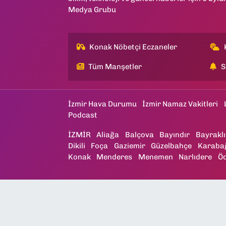
Medya Grubu
Konak Nöbetçi Eczaneler
Tüm Manşetler
S
İzmir Hava Durumu
İzmir Namaz Vakitleri
Podcast
İZMİR
Aliağa
Balçova
Bayındır
Bayraklı
Dikili
Foça
Gaziemir
Güzelbahçe
Karaba
Konak
Menderes
Menemen
Narlıdere
Ö