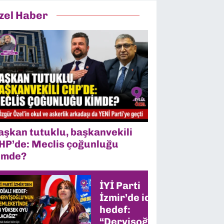
zel Haber
aşkan tutuklu, başkanvekili
HP’de: Meclis çoğunluğu
imde?
İYİ Parti
İzmir’de iddialı
hedef:
“Dervişoğlu’nun