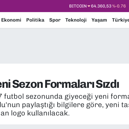
DOLAR
47,7143
%0.16
EURO
55,0317
%-0.02
Ekonomi
Politika
Spor
Teknoloji
Yaşam
Türkiy
STERLİN
64,2463
%0.07
GRAM ALTIN
6574.81
%1.44
BİST100
13.799
%70
BITCOIN
64.360,53
%-0.76
ni Sezon Formaları Sızdı
futbol sezonunda giyeceği yeni formal
'nun paylaştığı bilgilere göre, yeni 
nan logo kullanılacak.