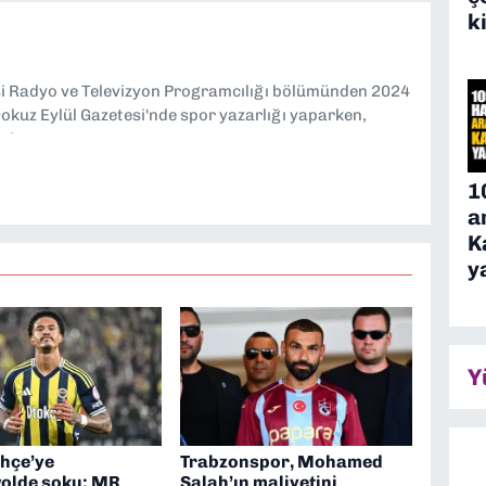
k
si Radyo ve Televizyon Programcılığı bölümünden 2024
kuz Eylül Gazetesi'nde spor yazarlığı yaparken,
eniyorum.
1
a
K
y
Y
hçe’ye
Trabzonspor, Mohamed
olde şoku: MR
Salah’ın maliyetini