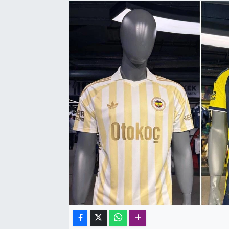
SAĞLIK
SPOR
TEKNOLOJİ
YAŞAM
YEREL YÖNETİMLER