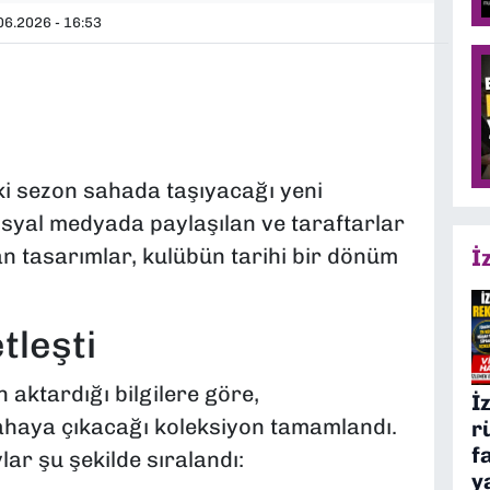
6.2026 - 16:53
ki sezon sahada taşıyacağı yeni
Sosyal medyada paylaşılan ve taraftarlar
 tasarımlar, kulübün tarihi bir dönüm
İ
tleşti
aktardığı bilgilere göre,
İ
ahaya çıkacağı koleksiyon tamamlandı.
r
f
lar şu şekilde sıralandı:
y