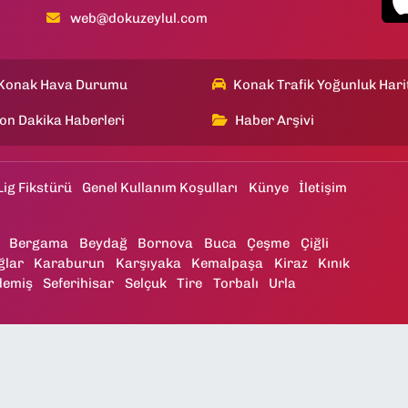
web@dokuzeylul.com
Konak Hava Durumu
Konak Trafik Yoğunluk Hari
on Dakika Haberleri
Haber Arşivi
Lig Fikstürü
Genel Kullanım Koşulları
Künye
İletişim
Bergama
Beydağ
Bornova
Buca
Çeşme
Çiğli
ğlar
Karaburun
Karşıyaka
Kemalpaşa
Kiraz
Kınık
demiş
Seferihisar
Selçuk
Tire
Torbalı
Urla