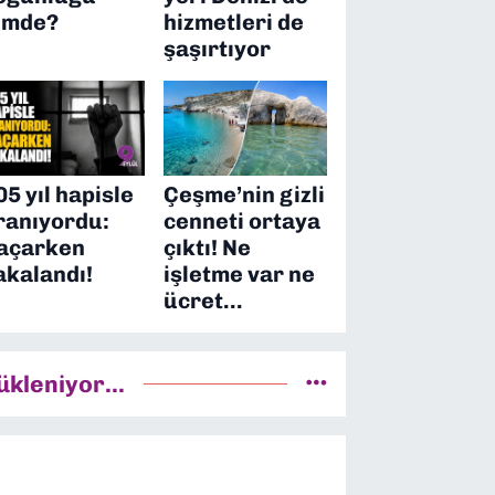
imde?
hizmetleri de
şaşırtıyor
05 yıl hapisle
Çeşme’nin gizli
ranıyordu:
cenneti ortaya
açarken
çıktı! Ne
akalandı!
işletme var ne
ücret…
ükleniyor...