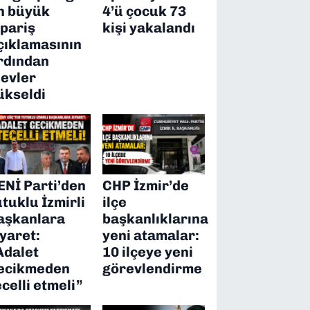
n büyük
4’ü çocuk 73
ipariş
kişi yakalandı
çıklamasının
rdından
levler
ükseldi
ENİ Parti’den
CHP İzmir’de
utuklu İzmirli
ilçe
aşkanlara
başkanlıklarına
iyaret:
yeni atamalar:
Adalet
10 ilçeye yeni
ecikmeden
görevlendirme
ecelli etmeli”