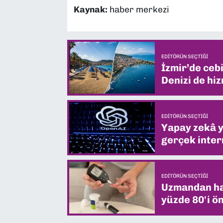
Kaynak:
haber merkezi
EDITÖRÜN SEÇTIĞI
İzmir’de ceb
Denizi de hiz
EDITÖRÜN SEÇTIĞI
Yapay zekâ yi
gerçek intern
EDITÖRÜN SEÇTIĞI
Uzmandan hay
yüzde 80'i ön