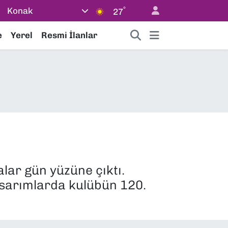
°
Konak
27
e
Yerel
Resmi İlanlar
ar gün yüzüne çıktı.
tasarımlarda kulübün 120.