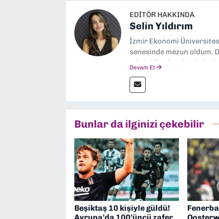
EDITÖR HAKKINDA
Selin Yıldırım
İzmir Ekonomi Üniversite
senesinde mezun oldum. Do
editörlük görevini de üstl
Devam Et
Bunlar da ilginizi çekebilir
Beşiktaş 10 kişiyle güldü!
Fenerba
Avrupa’da 100’üncü zafer
Oosterw