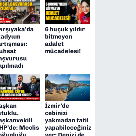
arşıyaka’da
6 buçuk yıldır
tadyum
bitmeyen
artışması:
adalet
uhsat
mücadelesi!
aşvurusu
apılmadı
aşkan
İzmir’de
utuklu,
cebinizi
aşkanvekili
yakmadan tatil
HP’de: Meclis
yapabileceğiniz
oğunluğu
yer: Denizi de