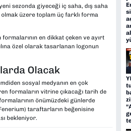
E
yeni sezonda giyeceği iç saha, dış saha
s
) olmak üzere toplam üç farklı forma
a
a
a
 formalarının en dikkat çeken ve ayırt
y
yılına özel olarak tasarlanan logonun
larda Olacak
Y
şimdiden sosyal medyanın en çok
t
en formaların vitrine çıkacağı tarih de
b
z
 formalarının önümüzdeki günlerde
“
enerium) taraftarların beğenisine
g
sı bekleniyor.
t