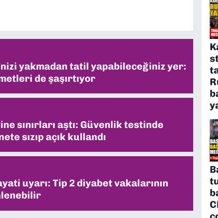
K
s
inizi yakmadan tatil yapabileceğiniz yer:
t
metleri de şaşırtıyor
R
b
y
ne sınırları aştı: Güvenlik testinde
ete sızıp açık kullandı
B
t
ati uyarı: Tip 2 diyabet vakalarının
b
lenebilir
C
ç