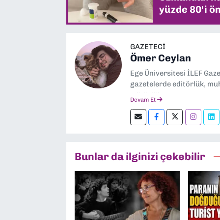
yüzde 80'i ön
GAZETECİ
Ömer Ceylan
Ege Üniversitesi İLEF Gaz
gazetelerde editörlük, muh
editörlük yapıyorum.
Devam Et
Bunlar da ilginizi çekebilir