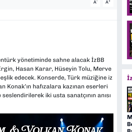
-
+
A
A
entürk yönetiminde sahne alacak İzBB
Ergin, Hasan Karar, Hüseyin Tolu, Merve
eşlik edecek. Konserde, Türk müziğine iz
İ
n Konak’ın hafızalara kazınan eserleri
seslendirilerek iki usta sanatçının anısı
M
B
B