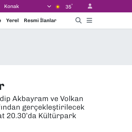
°
Konak
35
e
Yerel
Resmi İlanlar
r
 Edip Akbayram ve Volkan
fından gerçekleştirilecek
t 20.30’da Kültürpark