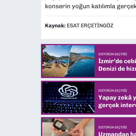
konserin yoğun katılımla gerçek
Kaynak:
ESAT ERÇETİNGÖZ
EDITÖRÜN SEÇTIĞI
İzmir’de ceb
Denizi de hiz
EDITÖRÜN SEÇTIĞI
Yapay zekâ yi
gerçek intern
EDITÖRÜN SEÇTIĞI
Uzmandan hay