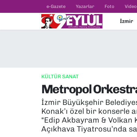
e-Gazete
Yazarlar
Foto
Video
İzmir
Resmi İlanlar
Konak Nöbetçi Eczaneler
BİLİM
Konak Hava Durumu
DÜNYA
Konak Trafik Yoğunluk Haritası
EĞİTİM
Süper Lig Puan Durumu ve Fikstür
KÜLTÜR SANAT
Metropol Orkestr
EKONOMİ
Tüm Manşetler
İzmir Büyükşehir Belediye
KÜLTÜR SANAT
Son Dakika Haberleri
Konak’ı özel bir konserle 
MAGAZİN
Haber Arşivi
“Edip Akbayram & Volkan 
Açıkhava Tiyatrosu’nda sa
POLİTİKA