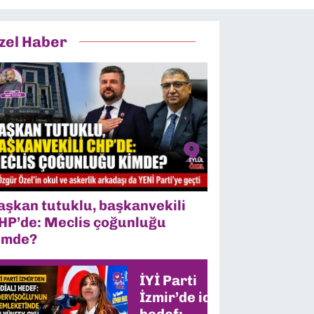
zel Haber
aşkan tutuklu, başkanvekili
HP’de: Meclis çoğunluğu
imde?
İYİ Parti
İzmir’de iddialı
hedef: