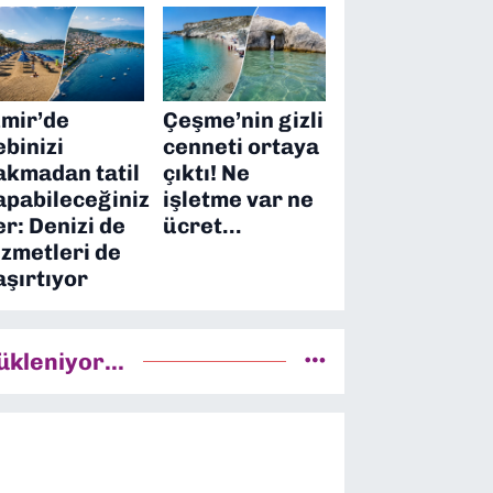
zmir’de
Çeşme’nin gizli
ebinizi
cenneti ortaya
akmadan tatil
çıktı! Ne
apabileceğiniz
işletme var ne
er: Denizi de
ücret…
izmetleri de
aşırtıyor
ükleniyor...