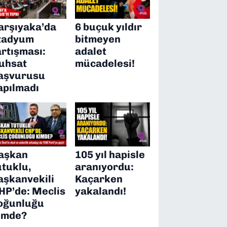
arşıyaka’da
6 buçuk yıldır
tadyum
bitmeyen
artışması:
adalet
uhsat
mücadelesi!
aşvurusu
apılmadı
aşkan
105 yıl hapisle
utuklu,
aranıyordu:
aşkanvekili
Kaçarken
HP’de: Meclis
yakalandı!
oğunluğu
imde?