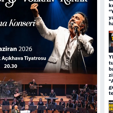
k
“
y
h
Y
t
b
z
“
g
t