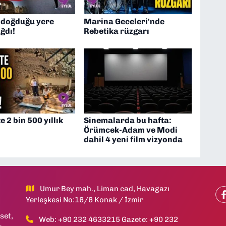
 doğduğu yere
Marina Geceleri'nde
ağdı!
Rebetika rüzgarı
e 2 bin 500 yıllık
Sinemalarda bu hafta:
Örümcek-Adam ve Modi
dahil 4 yeni film vizyonda
Umur Bey mah., Liman cad, Havagazı
Yerleşkesi No:16/6 Konak / İzmir
set,
Web: +90 232 4633215 Gazete: +90 232