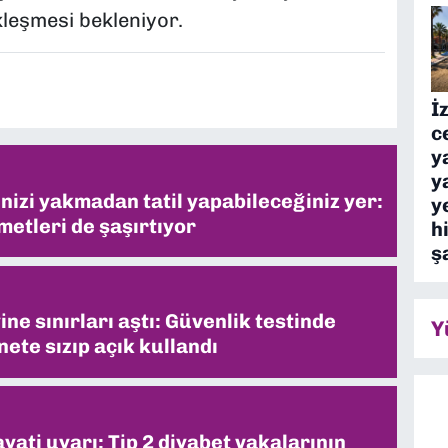
leşmesi bekleniyor.
İ
c
y
y
inizi yakmadan tatil yapabileceğiniz yer:
y
metleri de şaşırtıyor
h
ş
ne sınırları aştı: Güvenlik testinde
Y
ete sızıp açık kullandı
ati uyarı: Tip 2 diyabet vakalarının