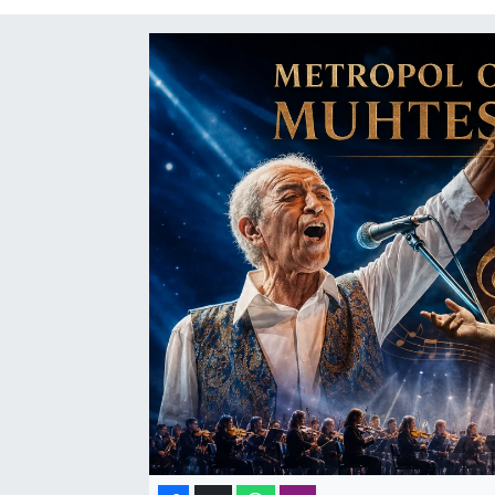
SAĞLIK
SPOR
TEKNOLOJİ
YAŞAM
YEREL YÖNETİMLER