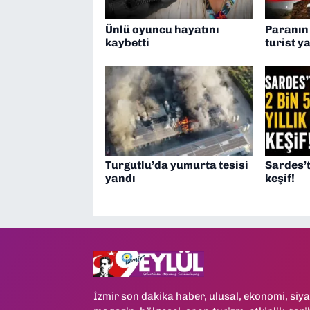
Ünlü oyuncu hayatını
Paranın
kaybetti
turist y
Turgutlu’da yumurta tesisi
Sardes’t
yandı
keşif!
İzmir son dakika haber, ulusal, ekonomi, siya