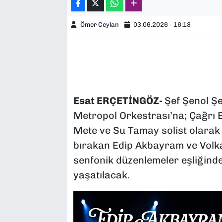
Ömer Ceylan
03.06.2026 - 16:18
Esat ERÇETİNGÖZ-
Şef Şenol Ş
Metropol Orkestrası’na; Çağrı 
Mete ve Su Tamay solist olarak 
bırakan Edip Akbayram ve Volka
senfonik düzenlemeler eşliğinde 
yaşatılacak.