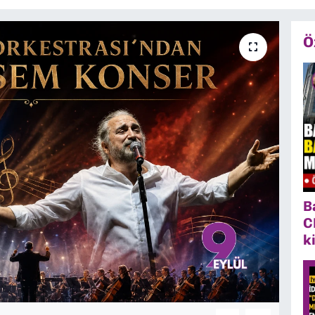
Ö
B
C
k