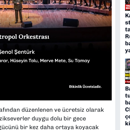
K
s
t
R
b
y
B
t
b
C
afından düzenlenen ve ücretsiz olarak
ç
üzikseverler duygu dolu bir gece
k
i gücünü bir kez daha ortaya koyacak