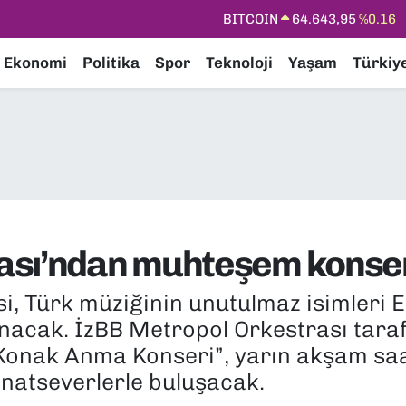
DOLAR
47,6006
%0.06
EURO
55,0250
%0.02
Ekonomi
Politika
Spor
Teknoloji
Yaşam
Türkiy
STERLİN
64,2398
%0.2
GRAM ALTIN
6500.87
%0.12
BİST100
13.799
%70
BITCOIN
64.643,95
%0.16
ası’ndan muhteşem konse
si, Türk müziğinin unutulmaz isimleri
anacak. İzBB Metropol Orkestrası tara
Konak Anma Konseri”, yarın akşam saa
natseverlerle buluşacak.