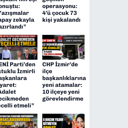
onuştu:
operasyonu:
Yazışmalar
4’ü çocuk 73
apay zekayla
kişi yakalandı
azırlandı”
ENİ Parti’den
CHP İzmir’de
utuklu İzmirli
ilçe
aşkanlara
başkanlıklarına
iyaret:
yeni atamalar:
Adalet
10 ilçeye yeni
ecikmeden
görevlendirme
ecelli etmeli”