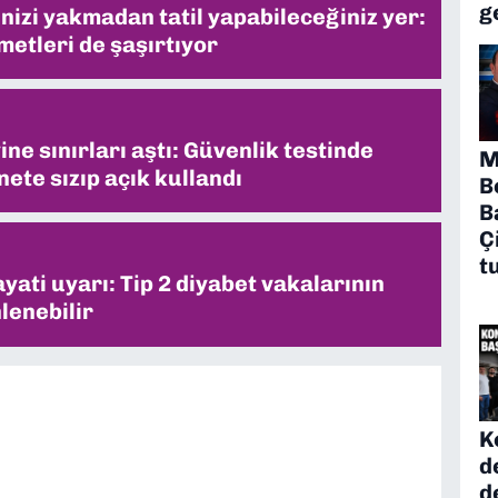
g
inizi yakmadan tatil yapabileceğiniz yer:
metleri de şaşırtıyor
ne sınırları aştı: Güvenlik testinde
M
ete sızıp açık kullandı
B
B
Ç
t
ati uyarı: Tip 2 diyabet vakalarının
lenebilir
K
d
d