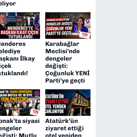
eliyor
enderes
Karabağlar
elediye
Meclisi’nde
aşkanı İlkay
dengeler
içek
değişti:
utuklandı!
Çoğunluk YENİ
Parti’ye geçti
onak’ta siyasi
Atatürk’ün
engeler
ziyaret ettiği
eğişti: Mutlu
otel yeniden