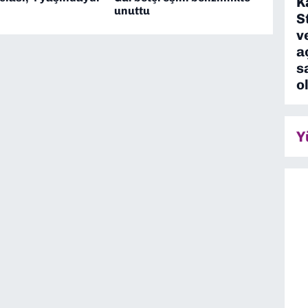
K
unuttu
S
v
a
s
o
Y