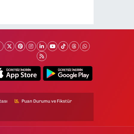
tası
Puan Durumu ve Fikstür