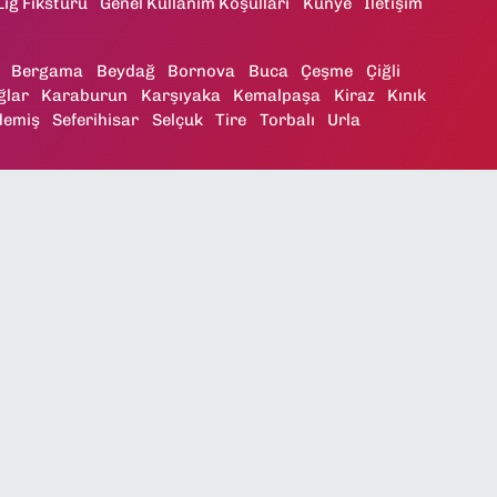
Lig Fikstürü
Genel Kullanım Koşulları
Künye
İletişim
Bergama
Beydağ
Bornova
Buca
Çeşme
Çiğli
ğlar
Karaburun
Karşıyaka
Kemalpaşa
Kiraz
Kınık
demiş
Seferihisar
Selçuk
Tire
Torbalı
Urla