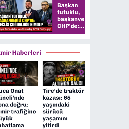
Başkan
tutuklu,
başkanvekili
CHP’de:
Meclis
çoğunluğu
kimde?
zmir Haberleri
uca Onat
Tire’de traktör
üneli’nde
kazası: 65
ona doğru:
yaşındaki
zmir trafiğine
sürücü
üyük
yaşamını
ahatlama
yitirdi