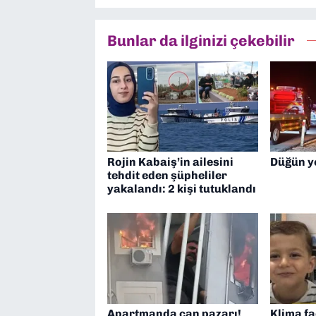
Bunlar da ilginizi çekebilir
Rojin Kabaiş’in ailesini
Düğün y
tehdit eden şüpheliler
yakalandı: 2 kişi tutuklandı
Apartmanda can pazarı!
Klima fa