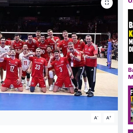
Ö
B
M
-
+
A
A