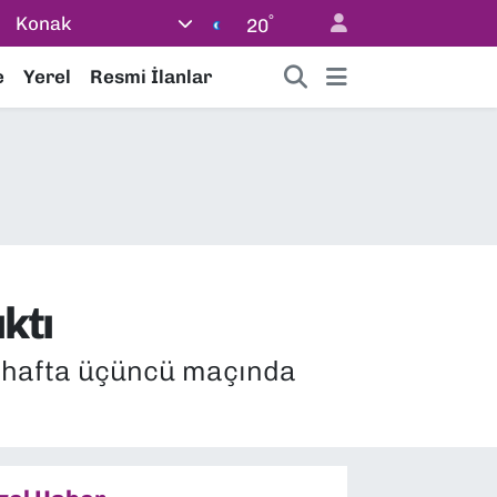
°
Konak
20
e
Yerel
Resmi İlanlar
ktı
nci hafta üçüncü maçında