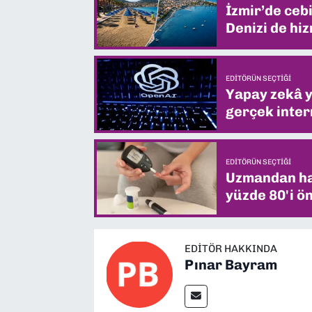
İzmir’de ceb
Denizi de hiz
EDITÖRÜN SEÇTIĞI
Yapay zekâ yi
gerçek intern
EDITÖRÜN SEÇTIĞI
Uzmandan hay
yüzde 80'i ön
EDITÖR HAKKINDA
Pınar Bayram