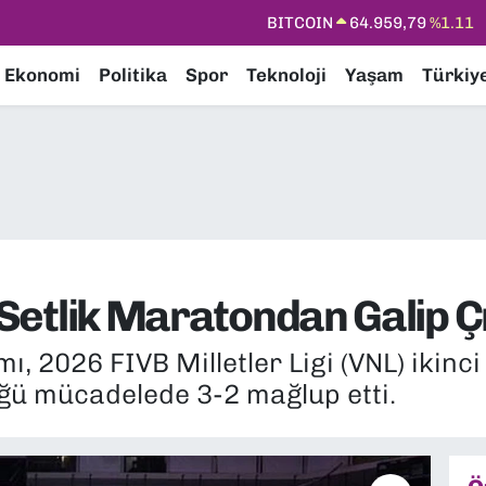
DOLAR
47,7436
%0.18
EURO
55,2510
%0.32
Ekonomi
Politika
Spor
Teknoloji
Yaşam
Türkiy
STERLİN
64,4811
%0.38
GRAM ALTIN
6660.55
%0.03
BİST100
13.779
%-14
BITCOIN
64.959,79
%1.11
ş Setlik Maratondan Galip Çı
mı, 2026 FIVB Milletler Ligi (VNL) iki
üğü mücadelede 3-2 mağlup etti.