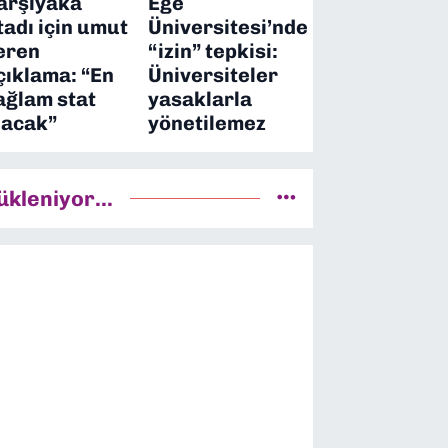
arşıyaka
Ege
tadı için umut
Üniversitesi’nde
eren
“izin” tepkisi:
çıklama: “En
Üniversiteler
ağlam stat
yasaklarla
lacak”
yönetilemez
ükleniyor...