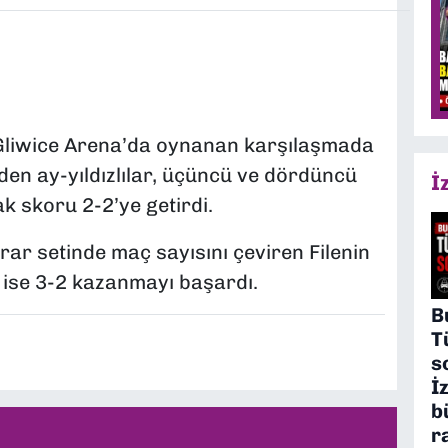
 Gliwice Arena’da oynanan karşılaşmada
eden ay-yıldızlılar, üçüncü ve dördüncü
İ
k skoru 2-2’ye getirdi.
ar setinde maç sayısını çeviren Filenin
ı ise 3-2 kazanmayı başardı.
B
T
s
İ
b
r