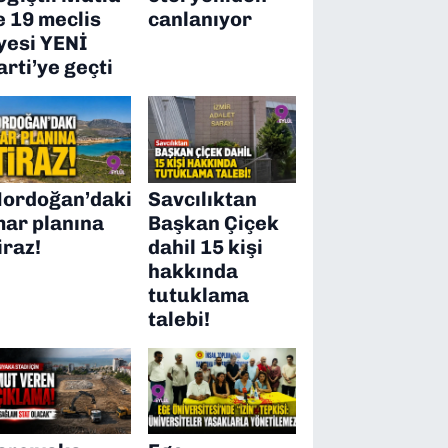
e 19 meclis
canlanıyor
yesi YENİ
arti’ye geçti
ordoğan’daki
Savcılıktan
mar planına
Başkan Çiçek
iraz!
dahil 15 kişi
hakkında
tutuklama
talebi!