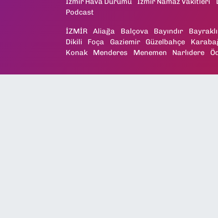
İzmir Hava Durumu
İzmir Namaz Vakitleri
Podcast
İZMİR
Aliağa
Balçova
Bayındır
Bayraklı
Dikili
Foça
Gaziemir
Güzelbahçe
Karaba
Konak
Menderes
Menemen
Narlıdere
Ö