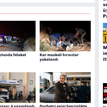
v
ü
P
M
i
olunda felaket
Kar maskeli hırsızlar
it
yakalandı
ciası; 4 yaşındaydı
Gurbetçi eşini benzinlikte