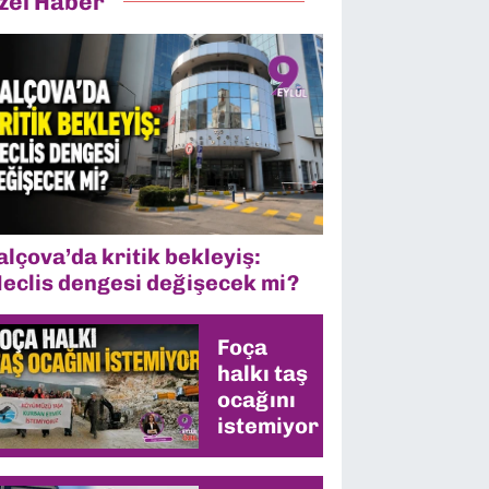
zel Haber
alçova’da kritik bekleyiş:
eclis dengesi değişecek mi?
Foça
halkı taş
ocağını
istemiyor