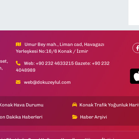
Umur Bey mah., Liman cad, Havagazı
Yerleşkesi No:16/6 Konak / İzmir
set,
Web: +90 232 4633215 Gazete: +90 232
h,
4048989
web@dokuzeylul.com
Konak Hava Durumu
Konak Trafik Yoğunluk Hari
on Dakika Haberleri
Haber Arşivi