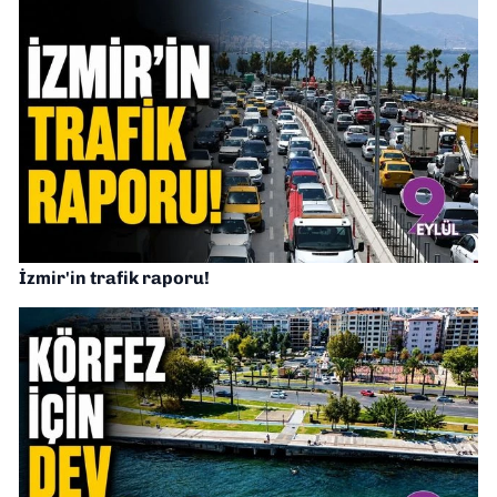
İzmir'in trafik raporu!