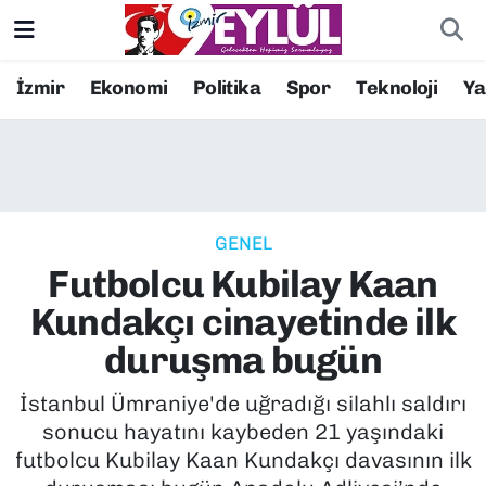
Resmi İlanlar
Konak Nöbetçi Eczaneler
İzmir
Ekonomi
Politika
Spor
Teknoloji
Y
BİLİM
Konak Hava Durumu
DÜNYA
Konak Trafik Yoğunluk Haritası
GENEL
EĞİTİM
Süper Lig Puan Durumu ve Fikstür
Futbolcu Kubilay Kaan
EKONOMİ
Tüm Manşetler
Kundakçı cinayetinde ilk
duruşma bugün
KÜLTÜR SANAT
Son Dakika Haberleri
İstanbul Ümraniye'de uğradığı silahlı saldırı
MAGAZİN
Haber Arşivi
sonucu hayatını kaybeden 21 yaşındaki
futbolcu Kubilay Kaan Kundakçı davasının ilk
POLİTİKA