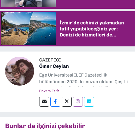
İzmir’de cebinizi yakmadan
tatil yapabileceğiniz yer:
Denizi de hizmetleri de
şaşırtıyor
GAZETECİ
Ömer Ceylan
Ege Üniversitesi İLEF Gazetecilik
bölümünden 2020'de mezun oldum. Çeşitli
gazetelerde editörlük, muhabirlik yaptım.
Devam Et
Şu an kültür-sanat muhabirliği ve
editörlük yapıyorum.
Bunlar da ilginizi çekebilir