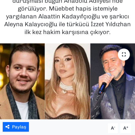
duruşması bugün Anadolu Adliyesi’nde
görülüyor. Müebbet hapis istemiyle
SAĞLIK
yargılanan Alaattin Kadayıfçıoğlu ve şarkıcı
Aleyna Kalaycıoğlu ile türkücü İzzet Yıldızhan
SPOR
ilk kez hakim karşısına çıkıyor.
TEKNOLOJİ
YAŞAM
YEREL YÖNETİMLER
Paylaş
-
+
A
A