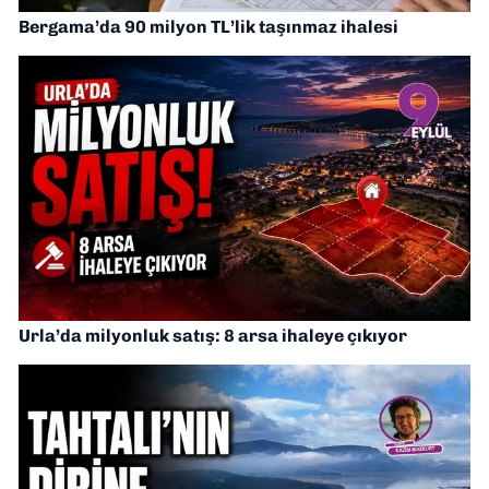
Bergama’da 90 milyon TL’lik taşınmaz ihalesi
Urla’da milyonluk satış: 8 arsa ihaleye çıkıyor