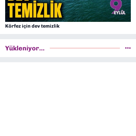
Körfez için dev temizlik
Yükleniyor...