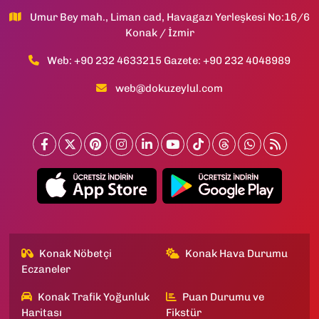
Umur Bey mah., Liman cad, Havagazı Yerleşkesi No:16/6
Konak / İzmir
Web: +90 232 4633215 Gazete: +90 232 4048989
web@dokuzeylul.com
Konak Nöbetçi
Konak Hava Durumu
Eczaneler
Konak Trafik Yoğunluk
Puan Durumu ve
Haritası
Fikstür