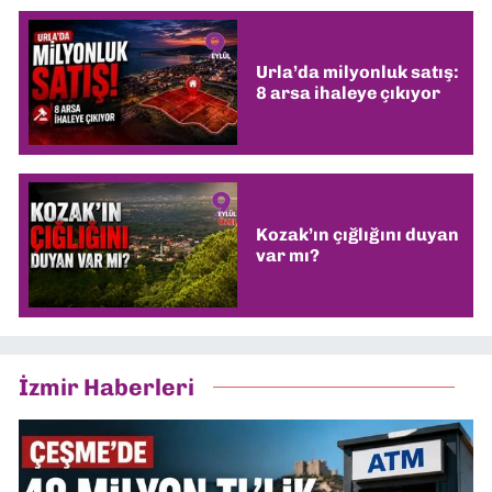
Urla’da milyonluk satış:
8 arsa ihaleye çıkıyor
Kozak’ın çığlığını duyan
var mı?
İzmir Haberleri