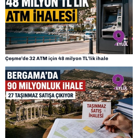
Çeşme’de 32 ATM için 48 milyon TL’lik ihale