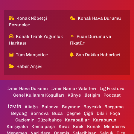
Konak Nöbetçi
Konak Hava Durumu
Eczaneler
Konak Trafik Yoğunluk
Puan Durumu ve
Haritası
Fikstür
Tüm Manşetler
Son Dakika Haberleri
Haber Arşivi
İzmir Hava Durumu
İzmir Namaz Vakitleri
Lig Fikstürü
Genel Kullanım Koşulları
Künye
İletişim
Podcast
İZMİR
Aliağa
Balçova
Bayındır
Bayraklı
Bergama
Beydağ
Bornova
Buca
Çeşme
Çiğli
Dikili
Foça
Gaziemir
Güzelbahçe
Karabağlar
Karaburun
Karşıyaka
Kemalpaşa
Kiraz
Kınık
Konak
Menderes
Menemen
Narlıdere
Ödemiş
Seferihisar
Selçuk
Tire