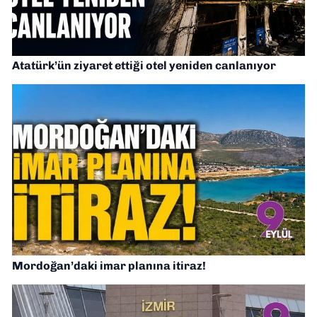
Atatürk’ün ziyaret ettiği otel yeniden canlanıyor
Mordoğan’daki imar planına itiraz!