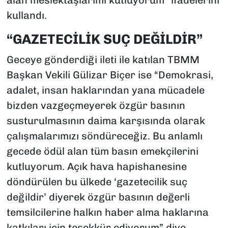
alan meslektaşlarımı kutluyorum” ifadelerini
kullandı.
“GAZETECİLİK SUÇ DEĞİLDİR”
Geceye gönderdiği ileti ile katılan TBMM
Başkan Vekili Gülizar Biçer ise “Demokrasi,
adalet, insan haklarından yana mücadele
bizden vazgeçmeyerek özgür basının
susturulmasının daima karşısında olarak
çalışmalarımızı söndüreceğiz. Bu anlamlı
gecede ödül alan tüm basın emekçilerini
kutluyorum. Açık hava hapishanesine
döndürülen bu ülkede ‘gazetecilik suç
değildir’ diyerek özgür basının değerli
temsilcilerine halkın haber alma haklarına
katkıları için teşekkür ediyorum” diye