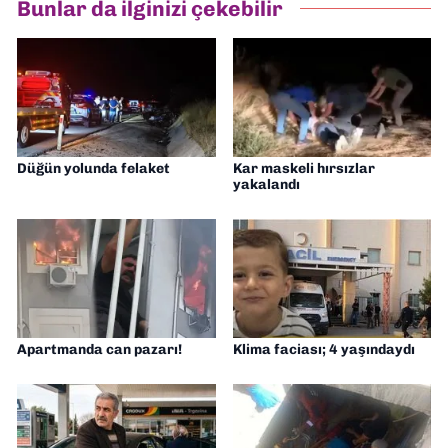
Bunlar da ilginizi çekebilir
Müdürü” olarak görev almaktayım. Hak
odaklı haberciliğe dair çalışmalar
yapıyorum
Düğün yolunda felaket
Kar maskeli hırsızlar
yakalandı
Apartmanda can pazarı!
Klima faciası; 4 yaşındaydı