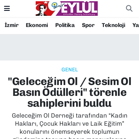
Resmi İlanlar
Konak Nöbetçi Eczaneler
İzmir
Ekonomi
Politika
Spor
Teknoloji
Y
BİLİM
Konak Hava Durumu
DÜNYA
Konak Trafik Yoğunluk Haritası
GENEL
EĞİTİM
Süper Lig Puan Durumu ve Fikstür
"Geleceğim Ol / Sesim Ol
EKONOMİ
Tüm Manşetler
Basın Ödülleri" törenle
sahiplerini buldu
KÜLTÜR SANAT
Son Dakika Haberleri
Geleceğim Ol Derneği tarafından “Kadın
MAGAZİN
Haber Arşivi
Hakları, Çocuk Hakları ve Laik Eğitim”
konularını önemseyerek toplumun
POLİTİKA