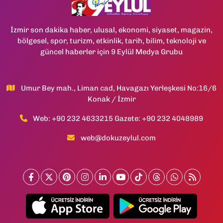
İzmir son dakika haber, ulusal, ekonomi, siyaset, magazin,
bölgesel, spor, turizm, etkinlik, tarih, bilim, teknoloji ve
güncel haberler için 9 Eylül Medya Grubu
Umur Bey mah., Liman cad, Havagazı Yerleşkesi No:16/6
Konak / İzmir
Web: +90 232 4633215 Gazete: +90 232 4048989
web@dokuzeylul.com