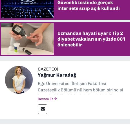
Güvenlik testinde gerçek
internete sızıp açık kullandı
Uzmandan hayati uyarı: Tip 2
diyabet vakalarının yüzde 80'i
önlenebilir
GAZETECI
Yağmur Karadağ
Ege Üniversitesi İletişim Fakültesi
Gazetecilik Bölümü’nü hem bölüm birincisi
hem de fakülte birincisi olarak bitirdim.
Devam Et
Ardından Ege Üniversitesi'nde “Siyasal
İletişim” üzerine yüksek lisans eğitimimi
tamamladım. Halen aynı anabilim dalında
“İklim Krizi Haberciliği” üzerine doktora
eğitimim sürüyor. 9 Eylül'de “Haber