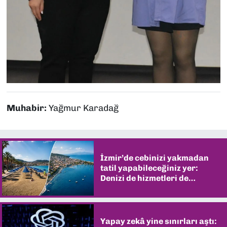
Muhabir:
Yağmur Karadağ
İzmir’de cebinizi yakmadan
tatil yapabileceğiniz yer:
Denizi de hizmetleri de
şaşırtıyor
Yapay zekâ yine sınırları aştı: