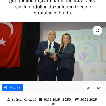
gündemine taşıyan basın mensuplarına
verilen ödüller düzenlenen törenle
SAĞLIK
sahiplerini buldu.
SPOR
TEKNOLOJİ
YAŞAM
YEREL YÖNETİMLER
Paylaş
-
+
A
A
Yağmur Karadağ
30.01.2025 - 10:50
30.01.2025 -
15:19