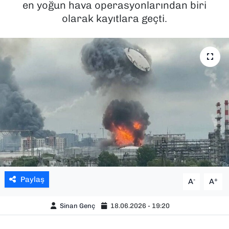
en yoğun hava operasyonlarından biri
olarak kayıtlara geçti.
SAĞLIK
SPOR
TEKNOLOJİ
YAŞAM
YEREL YÖNETİMLER
Paylaş
-
+
A
A
Sinan Genç
18.06.2026 - 19:20