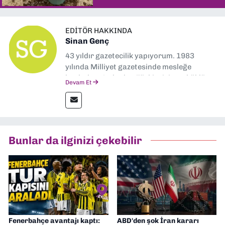
EDITÖR HAKKINDA
Sinan Genç
43 yıldır gazetecilik yapıyorum. 1983
yılında Milliyet gazetesinde mesleğe
başladım. Ardından Türkiye’nin en köklü
Devam Et
gazetelerinden Yeni Asır’da 36 yıl boyunca
muhabir, editör, müdür yardımcısı ve spor
müdürü olarak görev yaptım. Ayrıca Yeni
Asır TV’de 7 yıl boyunca programlar
hazırlayıp sundum. Şu anda Dokuz Eylül
Bunlar da ilginizi çekebilir
Gazetesi'nde editörlük yapıyorum
Fenerbahçe avantajı kaptı:
ABD'den şok İran kararı