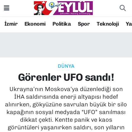
Resmi İlanlar
Konak Nöbetçi Eczaneler
İzmir
Ekonomi
Politika
Spor
Teknoloji
Y
BİLİM
Konak Hava Durumu
DÜNYA
Konak Trafik Yoğunluk Haritası
DÜNYA
EĞİTİM
Süper Lig Puan Durumu ve Fikstür
Görenler UFO sandı!
EKONOMİ
Tüm Manşetler
Ukrayna’nın Moskova’ya düzenlediği son
İHA saldırısında enerji altyapısı hedef
KÜLTÜR SANAT
Son Dakika Haberleri
alınırken, gökyüzüne savrulan büyük bir silo
kapağının sosyal medyada “UFO” sanılması
MAGAZİN
Haber Arşivi
dikkat çekti. Kentte panik ve kaos
görüntüleri yaşanırken saldırı, son yılların
POLİTİKA