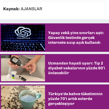
Kaynak:
AJANSLAR
Yapay zekâ yine sınırları aştı:
Güvenlik testinde gerçek
internete sızıp açık kullandı
Uzmandan hayati uyarı: Tip 2
diyabet vakalarının yüzde 80'i
önlenebilir
Türkiye'de kahve tüketiminin
yüzde 70’i artık evlerde
gerçekleşiyor