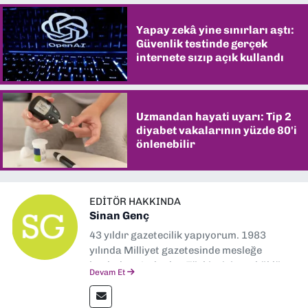
Yapay zekâ yine sınırları aştı:
Güvenlik testinde gerçek
internete sızıp açık kullandı
Uzmandan hayati uyarı: Tip 2
diyabet vakalarının yüzde 80'i
önlenebilir
EDITÖR HAKKINDA
Sinan Genç
43 yıldır gazetecilik yapıyorum. 1983
yılında Milliyet gazetesinde mesleğe
başladım. Ardından Türkiye’nin en köklü
Devam Et
gazetelerinden Yeni Asır’da 36 yıl boyunca
muhabir, editör, müdür yardımcısı ve spor