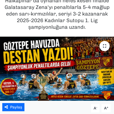
Halkapınar'da oynanan nefes kesen finalde
Galatasaray Zena'yı penaltılarla 5-4 mağlup
SAĞLIK
eden sarı-kırmızılılar, seriyi 3-2 kazanarak
2025-2026 Kadınlar Sutopu 1. Lig
SPOR
şampiyonluğuna uzandı.
TEKNOLOJİ
YAŞAM
YEREL YÖNETİMLER
Paylaş
-
+
A
A