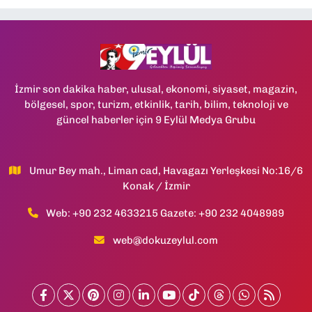
İzmir son dakika haber, ulusal, ekonomi, siyaset, magazin,
bölgesel, spor, turizm, etkinlik, tarih, bilim, teknoloji ve
güncel haberler için 9 Eylül Medya Grubu
Umur Bey mah., Liman cad, Havagazı Yerleşkesi No:16/6
Konak / İzmir
Web: +90 232 4633215 Gazete: +90 232 4048989
web@dokuzeylul.com