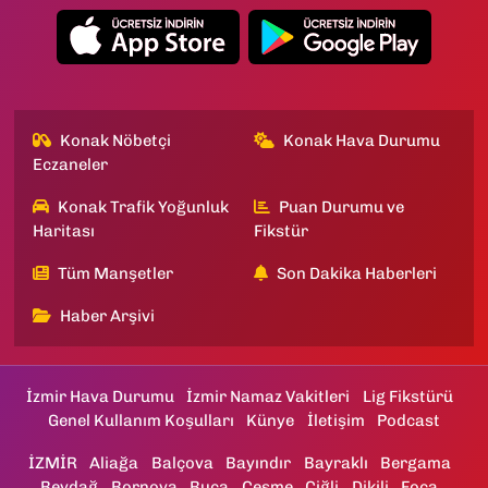
Konak Nöbetçi
Konak Hava Durumu
Eczaneler
Konak Trafik Yoğunluk
Puan Durumu ve
Haritası
Fikstür
Tüm Manşetler
Son Dakika Haberleri
Haber Arşivi
İzmir Hava Durumu
İzmir Namaz Vakitleri
Lig Fikstürü
Genel Kullanım Koşulları
Künye
İletişim
Podcast
İZMİR
Aliağa
Balçova
Bayındır
Bayraklı
Bergama
Beydağ
Bornova
Buca
Çeşme
Çiğli
Dikili
Foça