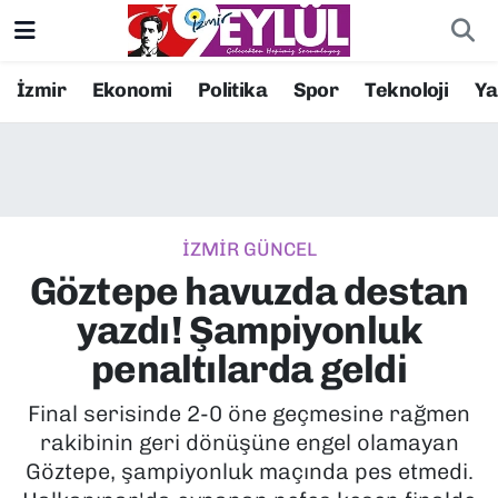
Resmi İlanlar
Konak Nöbetçi Eczaneler
İzmir
Ekonomi
Politika
Spor
Teknoloji
Y
BİLİM
Konak Hava Durumu
DÜNYA
Konak Trafik Yoğunluk Haritası
İZMİR GÜNCEL
EĞİTİM
Süper Lig Puan Durumu ve Fikstür
Göztepe havuzda destan
EKONOMİ
Tüm Manşetler
yazdı! Şampiyonluk
penaltılarda geldi
KÜLTÜR SANAT
Son Dakika Haberleri
Final serisinde 2-0 öne geçmesine rağmen
MAGAZİN
Haber Arşivi
rakibinin geri dönüşüne engel olamayan
Göztepe, şampiyonluk maçında pes etmedi.
POLİTİKA