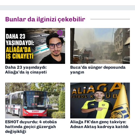
müdürü olarak görev yaptım. Ayrıca Yeni
Asır TV’de 7 yıl boyunca programlar
hazırlayıp sundum. Şu anda Dokuz Eylül
Bunlar da ilginizi çekebilir
Gazetesi'nde editörlük yapıyorum
Daha 23 yaşındaydı:
Buca’da sünger deposunda
Aliağa’da iş cinayeti
yangın
ESHOT duyurdu: 4 otobüs
Aliağa FK’dan genç takviye:
hattında geçici güzergah
Adnan Aktaş kadroya katıldı
değişikliği