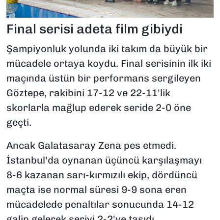
Final serisi adeta film gibiydi
Şampiyonluk yolunda iki takım da büyük bir
mücadele ortaya koydu. Final serisinin ilk iki
maçında üstün bir performans sergileyen
Göztepe, rakibini 17-12 ve 22-11'lik
skorlarla mağlup ederek seride 2-0 öne
geçti.
Ancak Galatasaray Zena pes etmedi.
İstanbul'da oynanan üçüncü karşılaşmayı
8-6 kazanan sarı-kırmızılı ekip, dördüncü
maçta ise normal süresi 9-9 sona eren
mücadelede penaltılar sonucunda 14-12
galip gelerek seriyi 2-2'ye taşıdı.