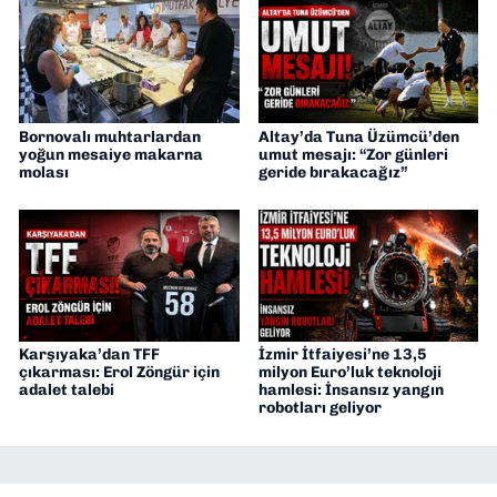
Bornovalı muhtarlardan
Altay’da Tuna Üzümcü’den
yoğun mesaiye makarna
umut mesajı: “Zor günleri
molası
geride bırakacağız”
Karşıyaka’dan TFF
İzmir İtfaiyesi’ne 13,5
çıkarması: Erol Zöngür için
milyon Euro’luk teknoloji
adalet talebi
hamlesi: İnsansız yangın
robotları geliyor