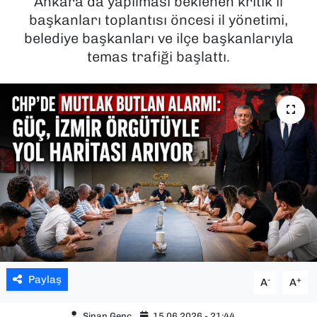
Ankara’da yapılması beklenen kritik il
başkanları toplantısı öncesi il yönetimi,
SAĞLIK
belediye başkanları ve ilçe başkanlarıyla
temas trafiği başlattı.
SPOR
TEKNOLOJİ
YAŞAM
YEREL YÖNETİMLER
Paylaş
-
+
A
A
Sinan Genç
15.06.2026 - 21:44