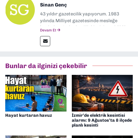
Sinan Genç
43 yıldır gazetecilik yapıyorum. 1983
yılında Milliyet gazetesinde mesleğe
başladım. Ardından Türkiye’nin en köklü
Devam Et
gazetelerinden Yeni Asır’da 36 yıl boyunca
muhabir, editör, müdür yardımcısı ve spor
müdürü olarak görev yaptım. Ayrıca Yeni
Asır TV’de 7 yıl boyunca programlar
hazırlayıp sundum. Şu anda Dokuz Eylül
Bunlar da ilginizi çekebilir
Gazetesi'nde editörlük yapıyorum
Hayat kurtaran havuz
İzmir’de elektrik kesintisi
alarmı: 9 Ağustos’ta 8 ilçede
planlı kesinti