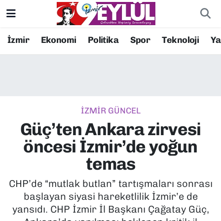
Resmi İlanlar
Konak Nöbetçi Eczaneler
İzmir
Ekonomi
Politika
Spor
Teknoloji
Y
BİLİM
Konak Hava Durumu
DÜNYA
Konak Trafik Yoğunluk Haritası
İZMİR GÜNCEL
EĞİTİM
Süper Lig Puan Durumu ve Fikstür
Güç’ten Ankara zirvesi
EKONOMİ
Tüm Manşetler
öncesi İzmir’de yoğun
temas
KÜLTÜR SANAT
Son Dakika Haberleri
CHP’de “mutlak butlan” tartışmaları sonrası
MAGAZİN
Haber Arşivi
başlayan siyasi hareketlilik İzmir’e de
yansıdı. CHP İzmir İl Başkanı Çağatay Güç,
POLİTİKA