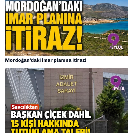
Mordoğan’daki imar planına itiraz!