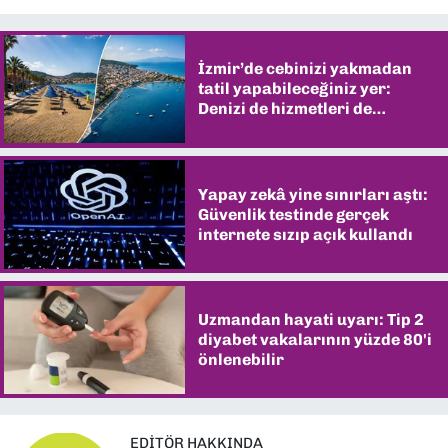
İzmir’de cebinizi yakmadan
tatil yapabileceğiniz yer:
Denizi de hizmetleri de
şaşırtıyor
Yapay zekâ yine sınırları aştı:
Güvenlik testinde gerçek
internete sızıp açık kullandı
Uzmandan hayati uyarı: Tip 2
diyabet vakalarının yüzde 80'i
önlenebilir
EDITÖR HAKKINDA