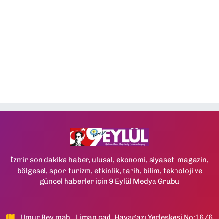
İzmir son dakika haber, ulusal, ekonomi, siyaset, magazin,
bölgesel, spor, turizm, etkinlik, tarih, bilim, teknoloji ve
güncel haberler için 9 Eylül Medya Grubu
Umur Bey mah., Liman cad, Havagazı Yerleşkesi No:16/6