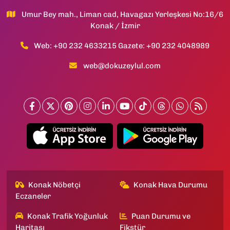
Umur Bey mah., Liman cad, Havagazı Yerleşkesi No:16/6
Konak / İzmir
Web: +90 232 4633215 Gazete: +90 232 4048989
web@dokuzeylul.com
Konak Nöbetçi
Konak Hava Durumu
Eczaneler
Konak Trafik Yoğunluk
Puan Durumu ve
Haritası
Fikstür