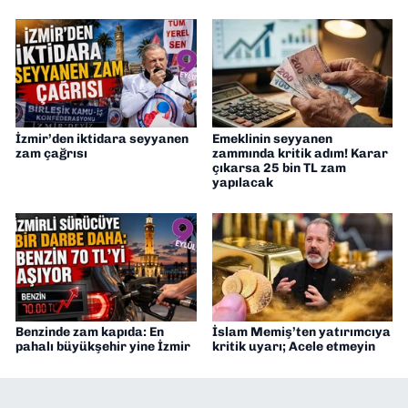
İzmir’den iktidara seyyanen
Emeklinin seyyanen
zam çağrısı
zammında kritik adım! Karar
çıkarsa 25 bin TL zam
yapılacak
Benzinde zam kapıda: En
İslam Memiş’ten yatırımcıya
pahalı büyükşehir yine İzmir
kritik uyarı; Acele etmeyin