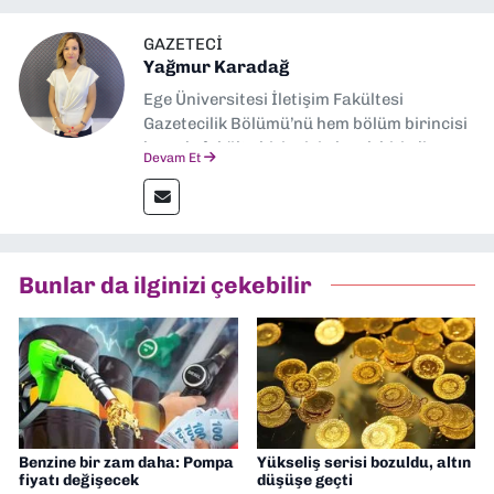
GAZETECI
Yağmur Karadağ
Ege Üniversitesi İletişim Fakültesi
Gazetecilik Bölümü’nü hem bölüm birincisi
hem de fakülte birincisi olarak bitirdim.
Devam Et
Ardından Ege Üniversitesi'nde “Siyasal
İletişim” üzerine yüksek lisans eğitimimi
tamamladım. Halen aynı anabilim dalında
“İklim Krizi Haberciliği” üzerine doktora
eğitimim sürüyor. 9 Eylül'de “Haber
Bunlar da ilginizi çekebilir
Müdürü” olarak görev almaktayım. Hak
odaklı haberciliğe dair çalışmalar
yapıyorum
Benzine bir zam daha: Pompa
Yükseliş serisi bozuldu, altın
fiyatı değişecek
düşüşe geçti