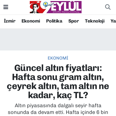
Resmi İlanlar
Konak Nöbetçi Eczaneler
İzmir
Ekonomi
Politika
Spor
Teknoloji
Y
BİLİM
Konak Hava Durumu
DÜNYA
Konak Trafik Yoğunluk Haritası
EKONOMİ
EĞİTİM
Süper Lig Puan Durumu ve Fikstür
Güncel altın fiyatları:
EKONOMİ
Tüm Manşetler
Hafta sonu gram altın,
çeyrek altın, tam altın ne
KÜLTÜR SANAT
Son Dakika Haberleri
kadar, kaç TL?
MAGAZİN
Haber Arşivi
Altın piyasasında dalgalı seyir hafta
sonunda da devam etti. Hafta içinde 6 bin
POLİTİKA