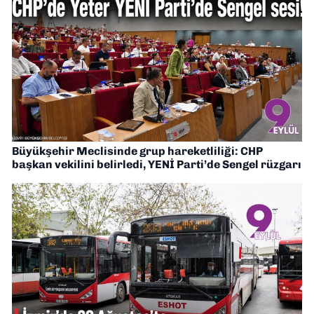
Büyükşehir Meclisinde grup hareketliliği: CHP
başkan vekilini belirledi, YENİ Parti’de Sengel rüzgarı