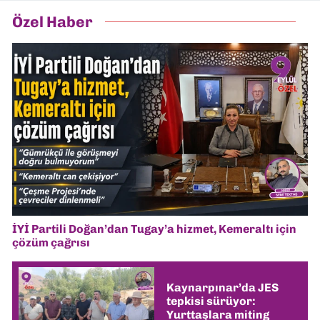
Özel Haber
İYİ Partili Doğan’dan Tugay’a hizmet, Kemeraltı için
çözüm çağrısı
Kaynarpınar’da JES
tepkisi sürüyor:
Yurttaşlara miting