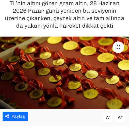
TL’nin altını gören gram altın, 28 Haziran
2026 Pazar günü yeniden bu seviyenin
SAĞLIK
üzerine çıkarken, çeyrek altın ve tam altında
da yukarı yönlü hareket dikkat çekti
SPOR
TEKNOLOJİ
YAŞAM
YEREL YÖNETİMLER
Paylaş
-
+
A
A