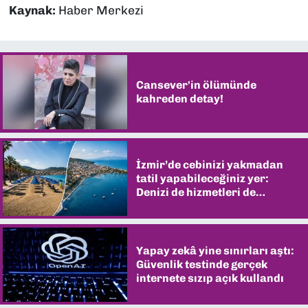
Kaynak:
Haber Merkezi
Cansever'in ölümünde
kahreden detay!
İzmir’de cebinizi yakmadan
tatil yapabileceğiniz yer:
Denizi de hizmetleri de
şaşırtıyor
Yapay zekâ yine sınırları aştı:
Güvenlik testinde gerçek
internete sızıp açık kullandı