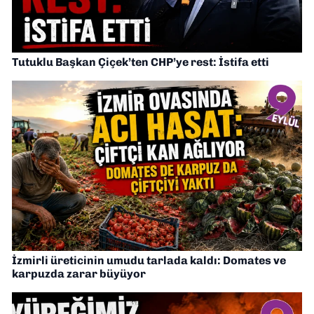
Tutuklu Başkan Çiçek’ten CHP’ye rest: İstifa etti
İzmirli üreticinin umudu tarlada kaldı: Domates ve
karpuzda zarar büyüyor