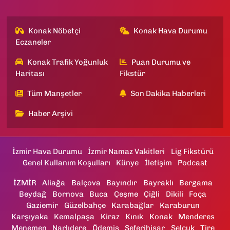
Konak Nöbetçi
Konak Hava Durumu
Eczaneler
Konak Trafik Yoğunluk
Puan Durumu ve
Haritası
Fikstür
Tüm Manşetler
Son Dakika Haberleri
Haber Arşivi
İzmir Hava Durumu
İzmir Namaz Vakitleri
Lig Fikstürü
Genel Kullanım Koşulları
Künye
İletişim
Podcast
İZMİR
Aliağa
Balçova
Bayındır
Bayraklı
Bergama
Beydağ
Bornova
Buca
Çeşme
Çiğli
Dikili
Foça
Gaziemir
Güzelbahçe
Karabağlar
Karaburun
Karşıyaka
Kemalpaşa
Kiraz
Kınık
Konak
Menderes
Menemen
Narlıdere
Ödemiş
Seferihisar
Selçuk
Tire