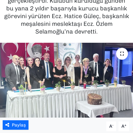
gerçekleştirdi. Kulübün kurulduğu günden
bu yana 2 yıldır başarıyla kurucu başkanlık
SAĞLIK
görevini yürüten Ecz. Hatice Güleç, başkanlık
meşalesini meslektaşı Ecz. Özlem
SPOR
Selamoğlu’na devretti.
TEKNOLOJİ
YAŞAM
YEREL YÖNETİMLER
Paylaş
-
+
A
A