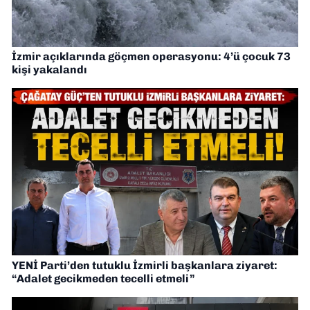
İzmir açıklarında göçmen operasyonu: 4’ü çocuk 73
kişi yakalandı
YENİ Parti’den tutuklu İzmirli başkanlara ziyaret:
“Adalet gecikmeden tecelli etmeli”