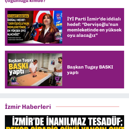
çoğunluğu kimde?
İYİ Parti İzmir’de iddialı
hedef: “Dervişoğlu’nun
memleketinde en yüksek
oyu alacağız”
Başkan Tugay BASKI
yaptı
İzmir Haberleri