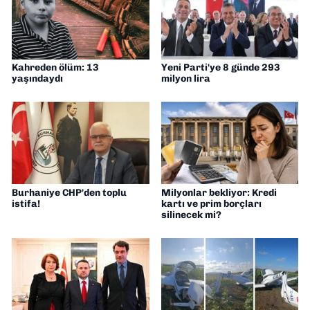
Kahreden ölüm: 13
Yeni Parti'ye 8 günde 293
yaşındaydı
milyon lira
Burhaniye CHP'den toplu
Milyonlar bekliyor: Kredi
istifa!
kartı ve prim borçları
silinecek mi?