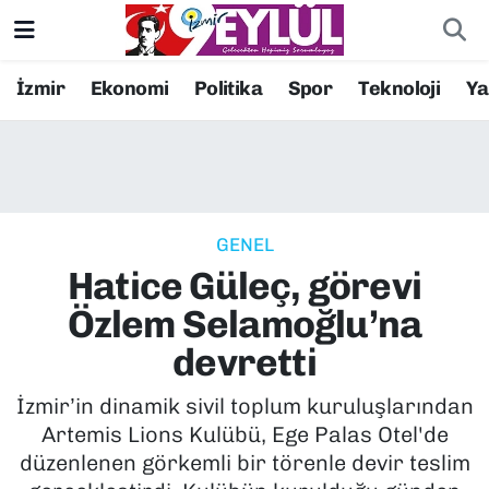
Resmi İlanlar
Konak Nöbetçi Eczaneler
İzmir
Ekonomi
Politika
Spor
Teknoloji
Y
BİLİM
Konak Hava Durumu
DÜNYA
Konak Trafik Yoğunluk Haritası
GENEL
EĞİTİM
Süper Lig Puan Durumu ve Fikstür
Hatice Güleç, görevi
EKONOMİ
Tüm Manşetler
Özlem Selamoğlu’na
devretti
KÜLTÜR SANAT
Son Dakika Haberleri
İzmir’in dinamik sivil toplum kuruluşlarından
MAGAZİN
Haber Arşivi
Artemis Lions Kulübü, Ege Palas Otel'de
düzenlenen görkemli bir törenle devir teslim
POLİTİKA