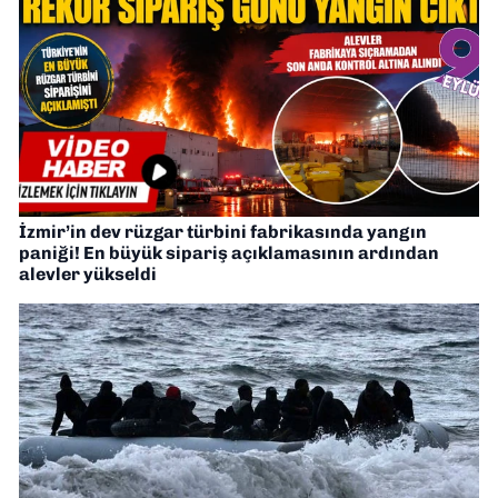
İzmir’in dev rüzgar türbini fabrikasında yangın
paniği! En büyük sipariş açıklamasının ardından
alevler yükseldi