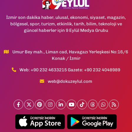
İzmir son dakika haber, ulusal, ekonomi, siyaset, magazin,
bölgesel, spor, turizm, etkinlik, tarih, bilim, teknoloji ve
güncel haberler için 9 Eylül Medya Grubu
Umur Bey mah., Liman cad, Havagazı Yerleşkesi No:16/6
Konak / İzmir
Web: +90 232 4633215 Gazete: +90 232 4048989
web@dokuzeylul.com