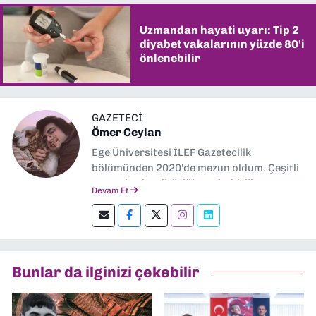
Uzmandan hayati uyarı: Tip 2
diyabet vakalarının yüzde 80'i
önlenebilir
GAZETECİ
Ömer Ceylan
Ege Üniversitesi İLEF Gazetecilik
bölümünden 2020'de mezun oldum. Çeşitli
gazetelerde editörlük, muhabirlik yaptım.
Devam Et
Şu an kültür-sanat muhabirliği ve
editörlük yapıyorum.
Bunlar da ilginizi çekebilir