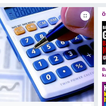
Ö
B
k