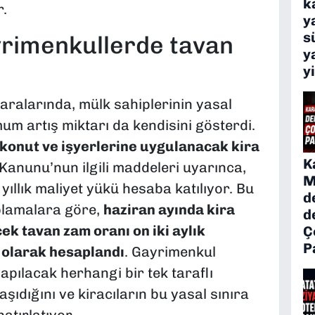
k
r.
y
s
ayrimenkullerde tavan
y
y
 aralarında, mülk sahiplerinin yasal
um artış miktarı da kendisini gösterdi.
 konut ve işyerlerine uygulanacak kira
K
 Kanunu’nun ilgili maddeleri uyarınca,
M
ıllık maliyet yükü hesaba katılıyor. Bu
d
plamalara göre,
haziran ayında kira
d
k tavan zam oranı on iki aylık
Ç
P
 olarak hesaplandı
. Gayrimenkul
apılacak herhangi bir tek taraflı
şıdığını ve kiracıların bu yasal sınıra