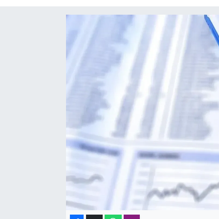
SAĞLIK
SPOR
TEKNOLOJİ
YAŞAM
YEREL YÖNETİMLER