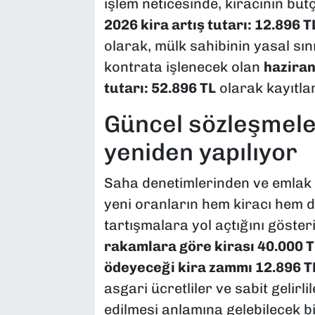
işlem neticesinde, kiracının büt
2026 kira artış tutarı: 12.896 T
olarak, mülk sahibinin yasal sın
kontrata işlenecek olan
haziran
tutarı: 52.896 TL
olarak kayıtla
​Güncel sözleşmel
yeniden yapılıyor
​Saha denetimlerinden ve emlak o
yeni oranların hem kiracı hem d
tartışmalara yol açtığını göster
rakamlara göre kirası 40.000 TL
ödeyeceği kira zammı 12.896 T
asgari ücretliler ve sabit gelirl
edilmesi anlamına gelebilecek bi