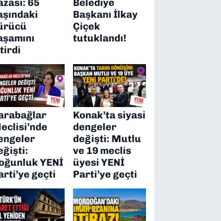
azası: 65
Belediye
aşındaki
Başkanı İlkay
ürücü
Çiçek
aşamını
tutuklandı!
itirdi
arabağlar
Konak’ta siyasi
eclisi’nde
dengeler
engeler
değişti: Mutlu
eğişti:
ve 19 meclis
oğunluk YENİ
üyesi YENİ
arti’ye geçti
Parti’ye geçti