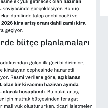
çesine ek yük getirecek olan
haziran
L
seviyesinde gerçekleşiyor. Sonuç
ırlar dahilinde talep edebileceği ve
 2026 kira artış oranı dahil zamlı kira
ra geçiyor.
erde bütçe planlamaları
dalarından gelen ilk geri bildirimler,
e kiralayan cephesinde hararetli
iyor. Resmi verilere göre,
açıklanan
 olan bir kiracının haziran ayında
L olarak hesaplandı
. Bu nakit artış,
iler için mutfak bütçesinden feragat
r mali yük oluştururken, ticari işletmeler