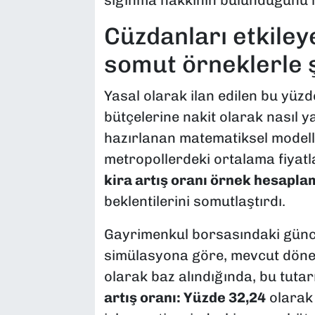
sığınma hakkının bulunduğunu ha
​Cüzdanları etkiley
somut örneklerle ş
​Yasal olarak ilan edilen bu yüz
bütçelerine nakit olarak nasıl y
hazırlanan matematiksel modellerl
metropollerdeki ortalama fiyatl
kira artış oranı örnek hesapla
beklentilerini somutlaştırdı.
​Gayrimenkul borsasındaki günc
simülasyona göre, mevcut dö
olarak baz alındığında, bu tuta
artış oranı: Yüzde 32,24
olarak 