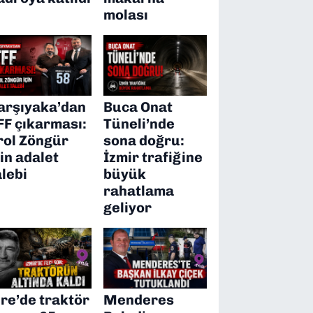
molası
arşıyaka’dan
Buca Onat
FF çıkarması:
Tüneli’nde
rol Zöngür
sona doğru:
çin adalet
İzmir trafiğine
alebi
büyük
rahatlama
geliyor
ire’de traktör
Menderes