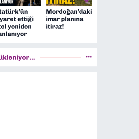
tatürk’ün
Mordoğan’daki
iyaret ettiği
imar planına
tel yeniden
itiraz!
anlanıyor
ükleniyor...