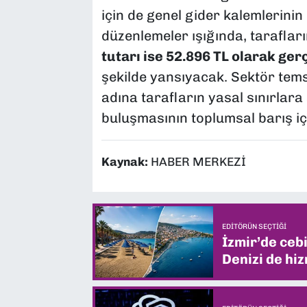
için de genel gider kalemlerini
düzenlemeler ışığında, tarafl
tutarı ise 52.896 TL olarak ge
şekilde yansıyacak. Sektör tems
adına tarafların yasal sınırlar
buluşmasının toplumsal barış i
Kaynak:
HABER MERKEZİ
EDITÖRÜN SEÇTIĞI
İzmir’de ceb
Denizi de hiz