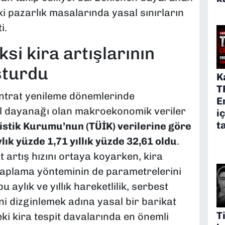
i pazarlık masalarında yasal sınırların
i.
ksi kira artışlarının
şturdu
K
T
ntrat yenileme dönemlerinde
E
l dayanağı olan makroekonomik veriler
i
t
istik Kurumu’nun (TÜİK) verilerine göre
ık yüzde 1,71 yıllık yüzde 32,61 oldu
.
t artış hızını ortaya koyarken, kira
plama yönteminin de parametrelerini
bu aylık ve yıllık hareketlilik, serbest
ini dizginlemek adına yasal bir barikat
T
i kira tespit davalarında en önemli