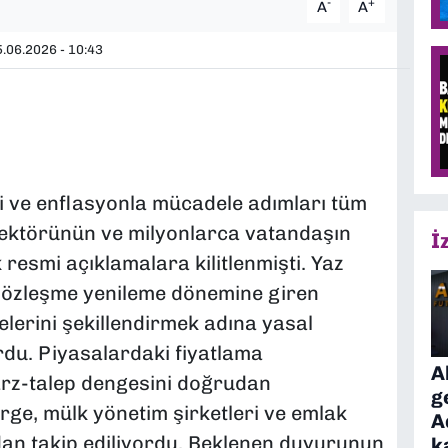
-
+
A
A
.06.2026 - 10:43
 ve enflasyonla mücadele adımları tüm
sektörünün ve milyonlarca vatandaşın
İ
resmi açıklamalara kilitlenmişti. Yaz
 sözleşme yenileme dönemine giren
çelerini şekillendirmek adına yasal
rdu. Piyasalardaki fiyatlama
A
 arz-talep dengesini doğrudan
g
erge, mülk yönetim şirketleri ve emlak
A
dan takip ediliyordu. Beklenen duyurunun
k