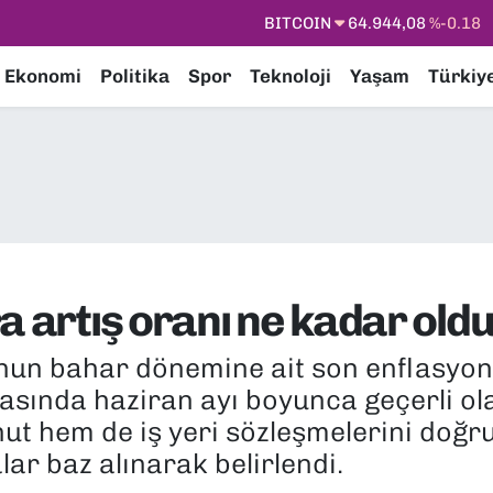
DOLAR
47,7436
%0.18
EURO
55,2510
%0.32
Ekonomi
Politika
Spor
Teknoloji
Yaşam
Türkiy
STERLİN
64,4811
%0.38
GRAM ALTIN
6660.55
%0.03
BİST100
13.779
%-14
BITCOIN
64.944,08
%-0.18
a artış oranı ne kadar old
'nun bahar dönemine ait son enflasyon
asında haziran ayı boyunca geçerli olac
ut hem de iş yeri sözleşmelerini doğr
lar baz alınarak belirlendi.