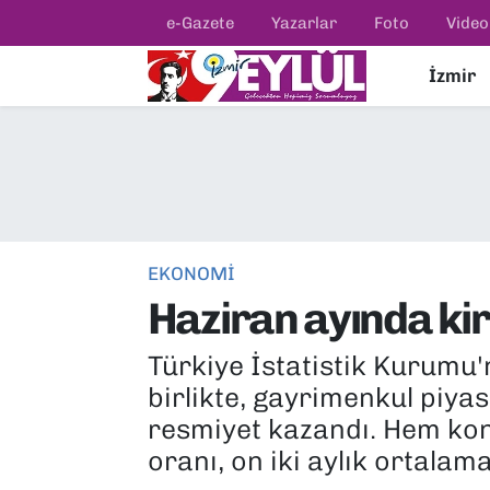
e-Gazete
Yazarlar
Foto
Video
İzmir
Resmi İlanlar
Konak Nöbetçi Eczaneler
BİLİM
Konak Hava Durumu
DÜNYA
Konak Trafik Yoğunluk Haritası
EĞİTİM
Süper Lig Puan Durumu ve Fikstür
EKONOMİ
Haziran ayında kir
EKONOMİ
Tüm Manşetler
Türkiye İstatistik Kurumu
KÜLTÜR SANAT
Son Dakika Haberleri
birlikte, gayrimenkul piyas
MAGAZİN
Haber Arşivi
resmiyet kazandı. Hem kon
oranı, on iki aylık ortalama
POLİTİKA