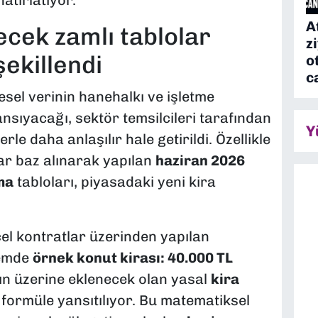
tırlatıyor.
A
ecek zamlı tablolar
z
ekillendi
o
c
desel verinin hanehalkı ve işletme
ansıyacağı, sektör temsilcileri tarafından
Y
e daha anlaşılır hale getirildi. Özellikle
ar baz alınarak yapılan
haziran 2026
ma
tabloları, piyasadaki yeni kira
el kontratlar üzerinden yapılan
nemde
örnek konut kirası: 40.000 TL
rın üzerine eklenecek olan yasal
kira
formüle yansıtılıyor. Bu matematiksel