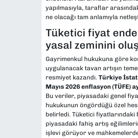
yapılmasıyla, taraflar arasındak
ne olacağı tam anlamıyla netleşt
​Tüketici fiyat ende
yasal zeminini olu
​Gayrimenkul hukukuna göre ko
uygulanacak tavan artışın teme
resmiyet kazandı.
Türkiye İstat
Mayıs 2026 enflasyon (TÜFE) ayl
Bu veriler, piyasadaki genel fiya
hukukunun öngördüğü özel hesa
belirledi. Tüketici fiyatlarındaki 
piyasadaki fahiş artış eğilimler
işlevi görüyor ve mahkemelerdek