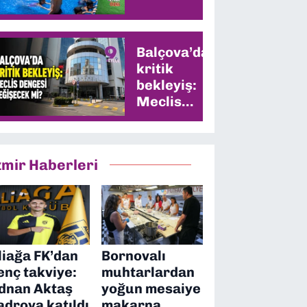
Balçova’da
kritik
bekleyiş:
Meclis
dengesi
değişecek
mi?
zmir Haberleri
liağa FK’dan
Bornovalı
enç takviye:
muhtarlardan
dnan Aktaş
yoğun mesaiye
adroya katıldı
makarna