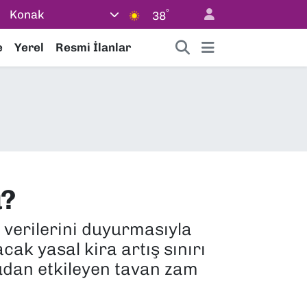
°
Konak
38
e
Yerel
Resmi İlanlar
u?
 verilerini duyurmasıyla
ak yasal kira artış sınırı
udan etkileyen tavan zam