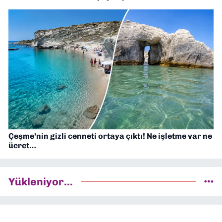
Çeşme’nin gizli cenneti ortaya çıktı! Ne işletme var ne
ücret…
Yükleniyor...