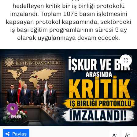
hedefleyen kritik bir iş birliği protokolü
SAĞLIK
imzalandı. Toplam 1075 basın işletmesini
kapsayan protokol kapsamında, sektördeki
SPOR
iş başı eğitim programlarının süresi 9 ay
olarak uygulanmaya devam edecek.
TEKNOLOJİ
YAŞAM
YEREL YÖNETİMLER
Paylaş
-
+
A
A