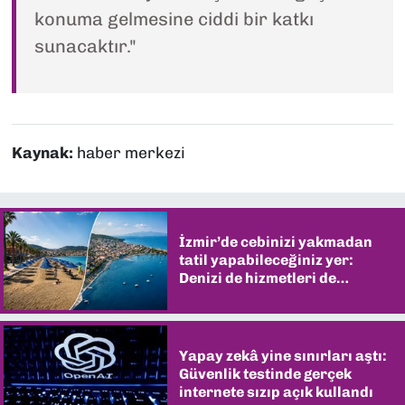
konuma gelmesine ciddi bir katkı
sunacaktır."
Kaynak:
haber merkezi
İzmir’de cebinizi yakmadan
tatil yapabileceğiniz yer:
Denizi de hizmetleri de
şaşırtıyor
Yapay zekâ yine sınırları aştı:
Güvenlik testinde gerçek
internete sızıp açık kullandı