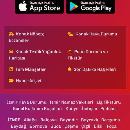
Konak Nöbetçi
Konak Hava Durumu
Eczaneler
Konak Trafik Yoğunluk
Puan Durumu ve
Haritası
Fikstür
Tüm Manşetler
Son Dakika Haberleri
Haber Arşivi
İzmir Hava Durumu
İzmir Namaz Vakitleri
Lig Fikstürü
Genel Kullanım Koşulları
Künye
İletişim
Podcast
İZMİR
Aliağa
Balçova
Bayındır
Bayraklı
Bergama
Beydağ
Bornova
Buca
Çeşme
Çiğli
Dikili
Foça