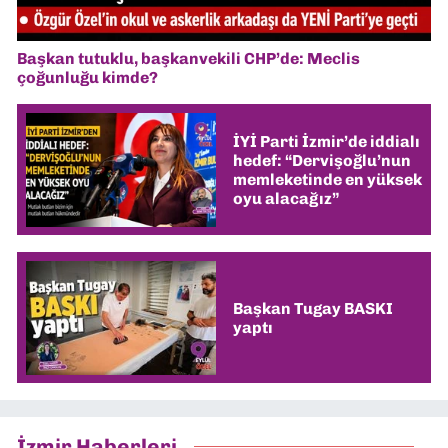
Başkan tutuklu, başkanvekili CHP’de: Meclis
çoğunluğu kimde?
İYİ Parti İzmir’de iddialı
hedef: “Dervişoğlu’nun
memleketinde en yüksek
oyu alacağız”
Başkan Tugay BASKI
yaptı
İzmir Haberleri