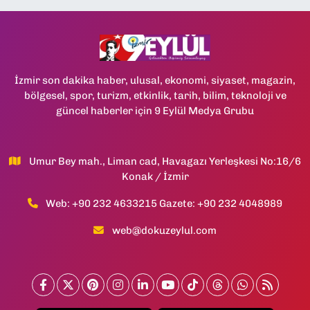
İzmir son dakika haber, ulusal, ekonomi, siyaset, magazin,
bölgesel, spor, turizm, etkinlik, tarih, bilim, teknoloji ve
güncel haberler için 9 Eylül Medya Grubu
Umur Bey mah., Liman cad, Havagazı Yerleşkesi No:16/6
Konak / İzmir
Web: +90 232 4633215 Gazete: +90 232 4048989
web@dokuzeylul.com