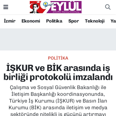
Resmi İlanlar
Konak Nöbetçi Eczaneler
İzmir
Ekonomi
Politika
Spor
Teknoloji
Y
BİLİM
Konak Hava Durumu
DÜNYA
Konak Trafik Yoğunluk Haritası
POLİTİKA
EĞİTİM
Süper Lig Puan Durumu ve Fikstür
İŞKUR ve BİK arasında iş
EKONOMİ
Tüm Manşetler
birliği protokolü imzalandı
KÜLTÜR SANAT
Son Dakika Haberleri
Çalışma ve Sosyal Güvenlik Bakanlığı ile
İletişim Başkanlığı koordinasyonunda,
MAGAZİN
Haber Arşivi
Türkiye İş Kurumu (İŞKUR) ve Basın İlan
Kurumu (BİK) arasında iletişim ve medya
POLİTİKA
sektöründe nitelikli iş gücünü artırmayı