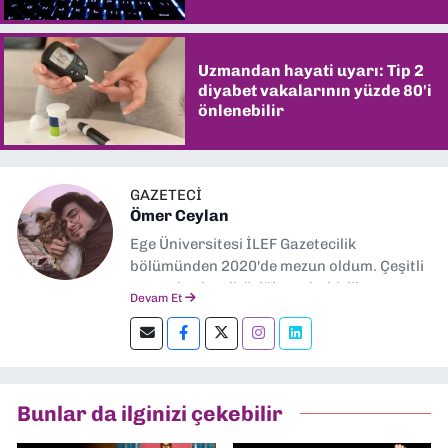
Uzmandan hayati uyarı: Tip 2
diyabet vakalarının yüzde 80'i
önlenebilir
GAZETECİ
Ömer Ceylan
Ege Üniversitesi İLEF Gazetecilik
bölümünden 2020'de mezun oldum. Çeşitli
gazetelerde editörlük, muhabirlik yaptım.
Devam Et
Şu an kültür-sanat muhabirliği ve
editörlük yapıyorum.
Bunlar da ilginizi çekebilir