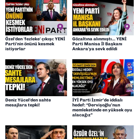
Özel'den 'fezleke' çıkışı: YENİ
Gözaltına alınmıştı... YENİ
Parti'nin önünü kesmek
Parti Manisa İl Başkanı
istiyorlar
Ankara'ya sevk edildi
Deniz Yücel'den sahte
İYİ Parti İzmir’de iddialı
mesajlara tepki!
hedef: “Dervişoğlu’nun
memleketinde en yüksek oyu
alacağız”