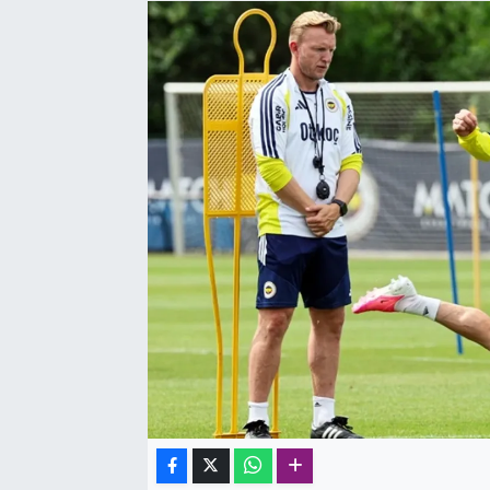
SAĞLIK
SPOR
TEKNOLOJİ
YAŞAM
YEREL YÖNETİMLER