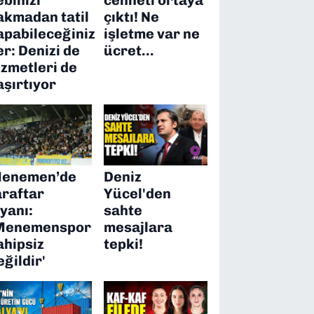
akmadan tatil
çıktı! Ne
apabileceğiniz
işletme var ne
er: Denizi de
ücret…
izmetleri de
aşırtıyor
enemen’de
Deniz
araftar
Yücel'den
syanı:
sahte
Menemenspor
mesajlara
ahipsiz
tepki!
eğildir'