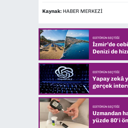
Kaynak:
HABER MERKEZİ
EDITÖRÜN SEÇTIĞI
İzmir’de ceb
Denizi de hiz
EDITÖRÜN SEÇTIĞI
Yapay zekâ yi
gerçek intern
EDITÖRÜN SEÇTIĞI
Uzmandan hay
yüzde 80'i ön