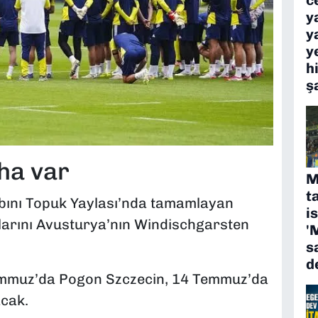
y
y
y
h
ş
ha var
M
t
tabını Topuk Yaylası’nda tamamlayan
i
alarını Avusturya’nın Windischgarsten
'
s
d
Temmuz’da Pogon Szczecin, 14 Temmuz’da
acak.