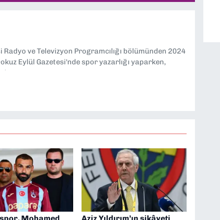
si Radyo ve Televizyon Programcılığı bölümünden 2024
kuz Eylül Gazetesi'nde spor yazarlığı yaparken,
eniyorum.
nspor, Mohamed
Aziz Yıldırım’ın şikâyeti