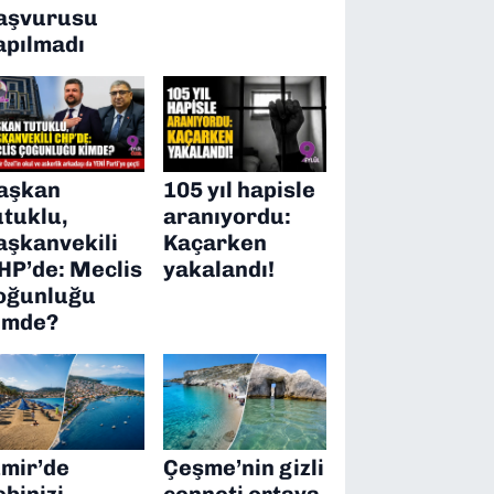
aşvurusu
apılmadı
aşkan
105 yıl hapisle
utuklu,
aranıyordu:
aşkanvekili
Kaçarken
HP’de: Meclis
yakalandı!
oğunluğu
imde?
zmir’de
Çeşme’nin gizli
ebinizi
cenneti ortaya