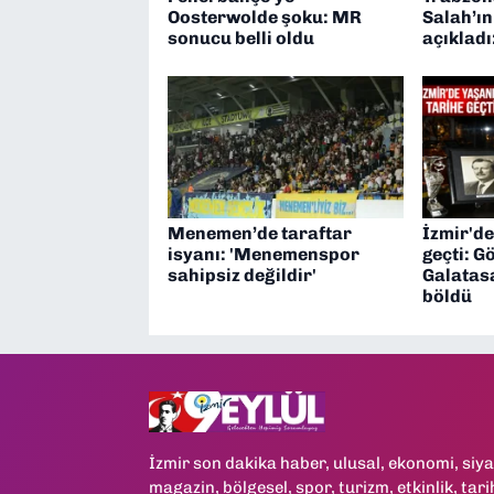
Oosterwolde şoku: MR
Salah’ın
sonucu belli oldu
açıkladı:
Menemen’de taraftar
İzmir'de
isyanı: 'Menemenspor
geçti: G
sahipsiz değildir'
Galatasa
böldü
İzmir son dakika haber, ulusal, ekonomi, siya
magazin, bölgesel, spor, turizm, etkinlik, tari