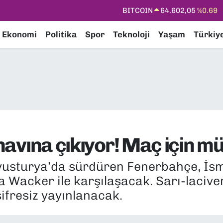
DOLAR
47,6006
%0.06
EURO
55,0250
%0.02
Ekonomi
Politika
Spor
Teknoloji
Yaşam
Türkiy
STERLİN
64,2398
%0.2
GRAM ALTIN
6513.94
%0.32
BİST100
13.768
%48
BITCOIN
64.602,05
%0.69
ınavına çıkıyor! Maç için mü
Avusturya’da sürdüren Fenerbahçe, İsm
 Wacker ile karşılaşacak. Sarı-laciver
ifresiz yayınlanacak.