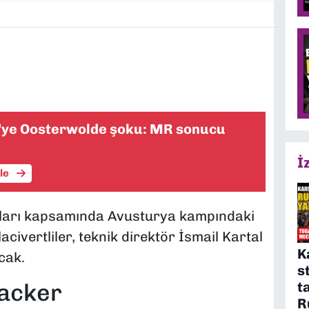
’ye Oosterwolde şoku: MR sonucu
İ
üle
kları kapsamında Avusturya kampındaki
lacivertliler, teknik direktör İsmail Kartal
K
cak.
s
t
wacker
R