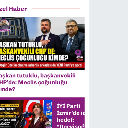
zel Haber
aşkan tutuklu, başkanvekili
HP’de: Meclis çoğunluğu
imde?
İYİ Parti
İzmir’de iddialı
hedef:
“Dervişoğlu’nun