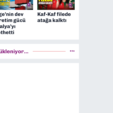
ge’nin dev
Kaf-Kaf filede
retim gücü
atağa kalktı
talya’yı
ethetti
ükleniyor...