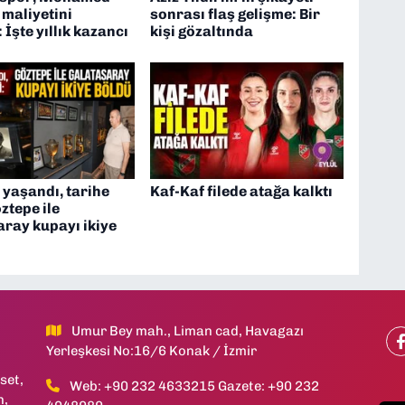
 maliyetini
sonrası flaş gelişme: Bir
 İşte yıllık kazancı
kişi gözaltında
 yaşandı, tarihe
Kaf-Kaf filede atağa kalktı
öztepe ile
ray kupayı ikiye
Umur Bey mah., Liman cad, Havagazı
Yerleşkesi No:16/6 Konak / İzmir
set,
Web: +90 232 4633215 Gazete: +90 232
h,