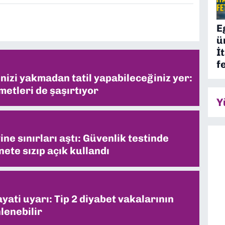
E
ü
İ
f
inizi yakmadan tatil yapabileceğiniz yer:
metleri de şaşırtıyor
Y
ne sınırları aştı: Güvenlik testinde
ete sızıp açık kullandı
ati uyarı: Tip 2 diyabet vakalarının
lenebilir