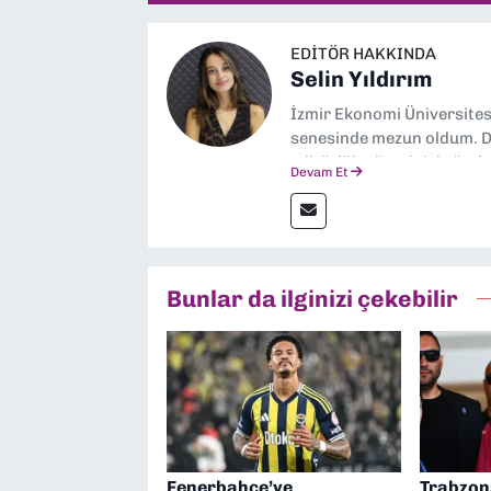
EDITÖR HAKKINDA
Selin Yıldırım
İzmir Ekonomi Üniversite
senesinde mezun oldum. Do
editörlük görevini de üstl
Devam Et
Bunlar da ilginizi çekebilir
Fenerbahçe’ye
Trabzo