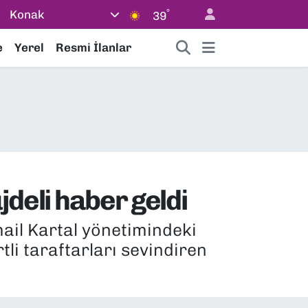
°
Konak
39
e
Yerel
Resmi İlanlar
jdeli haber geldi
ail Kartal yönetimindeki
tli taraftarları sevindiren