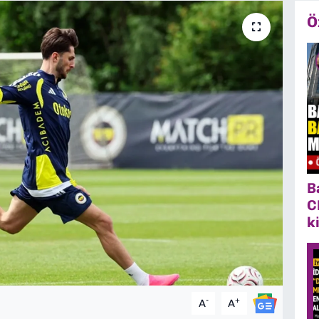
Ö
B
C
k
-
+
A
A