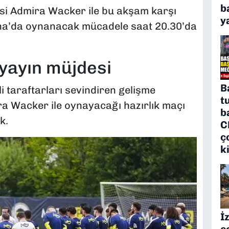
b
si Admira Wacker ile bu akşam karşı
y
ena’da oynanacak mücadele saat 20.30’da
 yayın müjdesi
B
i taraftarları sevindiren gelişme
t
ra Wacker ile oynayacağı hazırlık maçı
b
k.
C
ç
k
İ
c