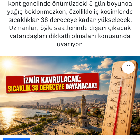
kent genelinde önümüzdeki 5 gün boyunca
yağış beklenmezken, özellikle iç kesimlerde
SAĞLIK
sıcaklıklar 38 dereceye kadar yükselecek.
Uzmanlar, öğle saatlerinde dışarı çıkacak
SPOR
vatandaşları dikkatli olmaları konusunda
TEKNOLOJİ
uyarıyor.
YAŞAM
YEREL YÖNETİMLER