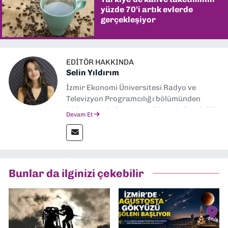
yüzde 70’i artık evlerde
gerçekleşiyor
EDITÖR HAKKINDA
Selin Yıldırım
İzmir Ekonomi Üniversitesi Radyo ve
Televizyon Programcılığı bölümünden
2024 senesinde mezun oldum. Dokuz Eylül
Devam Et
Gazetesi'nde spor yazarlığı yaparken,
editörlük görevini de üstleniyorum.
Bunlar da ilginizi çekebilir