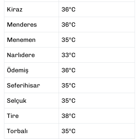
Kiraz
36°C
Menderes
36°C
Menemen
35°C
Narlıdere
33°C
Ödemiş
36°C
Seferihisar
35°C
Selçuk
35°C
Tire
38°C
Torbalı
35°C