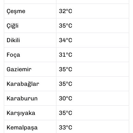
Çeşme
32°C
Çiğli
35°C
Dikili
34°C
Foça
31°C
Gaziemir
35°C
Karabağlar
35°C
Karaburun
30°C
Karşıyaka
35°C
Kemalpaşa
33°C