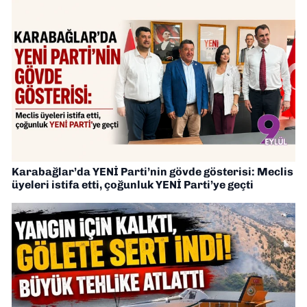
Karabağlar’da YENİ Parti’nin gövde gösterisi: Meclis
üyeleri istifa etti, çoğunluk YENİ Parti’ye geçti