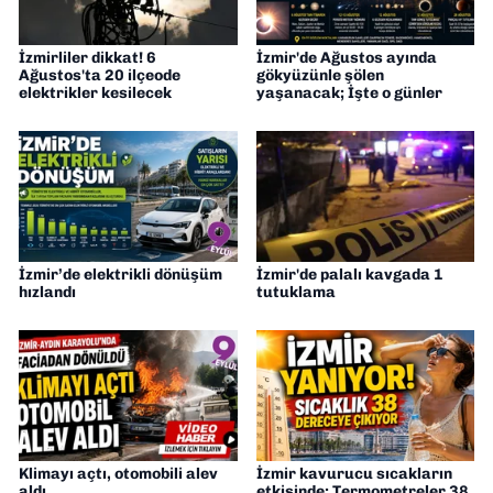
İzmirliler dikkat! 6
İzmir'de Ağustos ayında
Ağustos'ta 20 ilçeode
gökyüzünle şölen
elektrikler kesilecek
yaşanacak; İşte o günler
İzmir’de elektrikli dönüşüm
İzmir'de palalı kavgada 1
hızlandı
tutuklama
Klimayı açtı, otomobili alev
İzmir kavurucu sıcakların
aldı
etkisinde: Termometreler 38