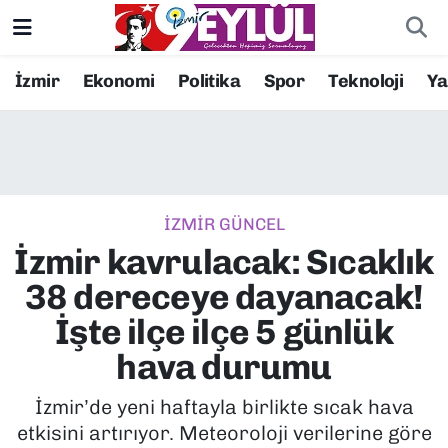
Resmi İlanlar
Konak Nöbetçi Eczaneler
İzmir
Ekonomi
Politika
Spor
Teknoloji
Y
BİLİM
Konak Hava Durumu
DÜNYA
Konak Trafik Yoğunluk Haritası
İZMİR GÜNCEL
EĞİTİM
Süper Lig Puan Durumu ve Fikstür
İzmir kavrulacak: Sıcaklık
EKONOMİ
Tüm Manşetler
38 dereceye dayanacak!
İşte ilçe ilçe 5 günlük
KÜLTÜR SANAT
Son Dakika Haberleri
hava durumu
MAGAZİN
Haber Arşivi
İzmir’de yeni haftayla birlikte sıcak hava
etkisini artırıyor. Meteoroloji verilerine göre
POLİTİKA